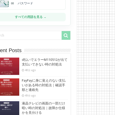
パスワード
08
すべての用語を見る →
ent Posts
d払いでエラーM110512が出て
支払いできない時の対処法
48分 ago
PayPayに身に覚えのない支払
いがある時の対処法｜確認手
順と連絡先
49分 ago
液晶テレビの画面の一部だけ
暗い時の対処法｜故障か仕様
かを見分ける