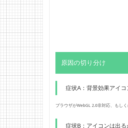
原因の切り分け
症状A：背景効果アイコ
ブラウザがWebGL 2.0非対応、
症状B：アイコンは出る