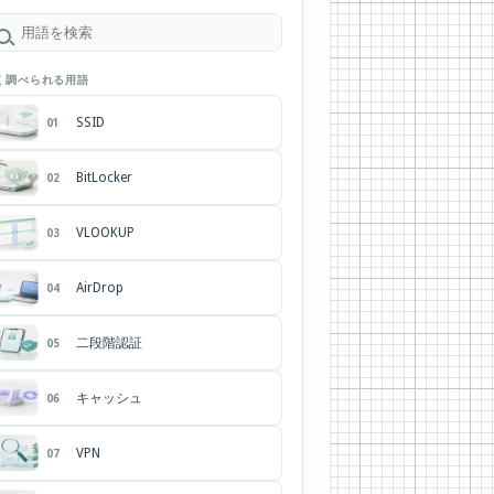
く調べられる用語
SSID
01
BitLocker
02
VLOOKUP
03
AirDrop
04
二段階認証
05
キャッシュ
06
VPN
07