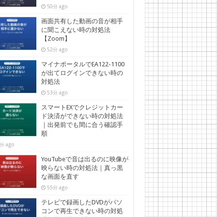
50分 ago
画面共有した動画の音が相手
に聞こえない時の対処法
【Zoom】
52分 ago
マイナポータルでEA122-1100
が出てログインできない時の
対処法
53分 ago
スマートEXでクレジットカー
ド決済ができない時の対処法
｜出発前でも間に合う確認手
順
分 ago
YouTubeで音は出るのに映像が
映らない時の対処法｜真っ黒
な画面を直す
55分 ago
テレビで録画したDVDがパソ
コンで再生できない時の対処