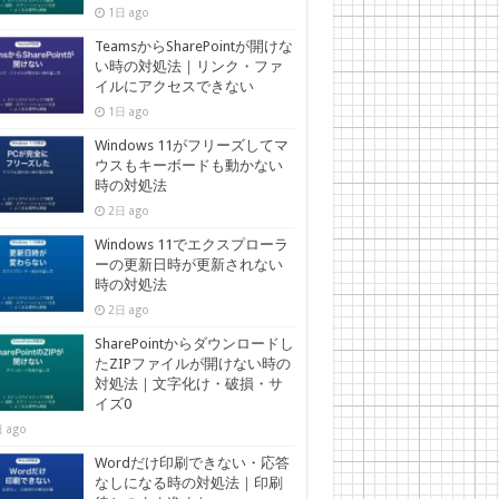
1日 ago
TeamsからSharePointが開けな
い時の対処法｜リンク・ファ
イルにアクセスできない
1日 ago
Windows 11がフリーズしてマ
ウスもキーボードも動かない
時の対処法
2日 ago
Windows 11でエクスプローラ
ーの更新日時が更新されない
時の対処法
2日 ago
SharePointからダウンロードし
たZIPファイルが開けない時の
対処法｜文字化け・破損・サ
イズ0
 ago
Wordだけ印刷できない・応答
なしになる時の対処法｜印刷