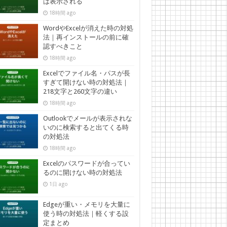
は表示される
18時間 ago
WordやExcelが消えた時の対処
法｜再インストールの前に確
認すべきこと
18時間 ago
Excelでファイル名・パスが長
すぎて開けない時の対処法｜
218文字と260文字の違い
18時間 ago
Outlookでメールが表示されな
いのに検索すると出てくる時
の対処法
18時間 ago
Excelのパスワードが合ってい
るのに開けない時の対処法
1日 ago
Edgeが重い・メモリを大量に
使う時の対処法｜軽くする設
定まとめ