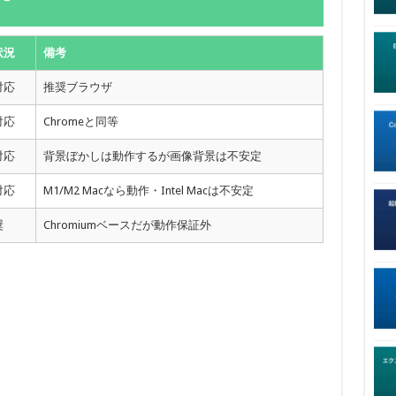
状況
備考
対応
推奨ブラウザ
対応
Chromeと同等
対応
背景ぼかしは動作するが画像背景は不安定
対応
M1/M2 Macなら動作・Intel Macは不安定
奨
Chromiumベースだが動作保証外