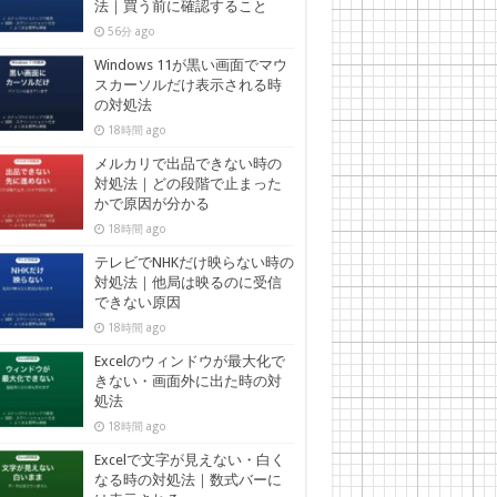
法｜買う前に確認すること
56分 ago
Windows 11が黒い画面でマウ
スカーソルだけ表示される時
の対処法
18時間 ago
メルカリで出品できない時の
対処法｜どの段階で止まった
かで原因が分かる
18時間 ago
テレビでNHKだけ映らない時の
対処法｜他局は映るのに受信
できない原因
18時間 ago
Excelのウィンドウが最大化で
きない・画面外に出た時の対
処法
18時間 ago
Excelで文字が見えない・白く
なる時の対処法｜数式バーに