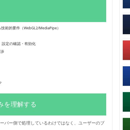
術的要件（WebGL2/MediaPipe）
）設定の確認・有効化
干渉
ク
みを理解する
は、サーバー側で処理しているわけではなく、ユーザーのブ