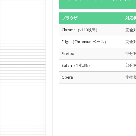
ブラウザ
対応
Chrome（v110以降）
完全
Edge（Chromiumベース）
完全
Firefox
部分
Safari（17以降）
部分
Opera
非推