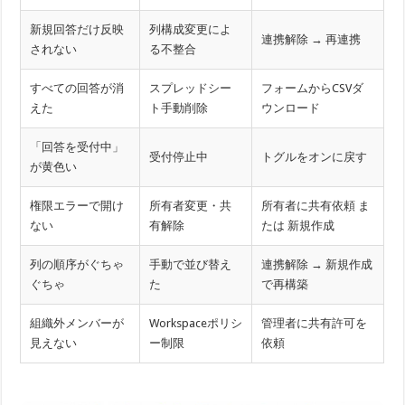
新規回答だけ反映
列構成変更によ
連携解除 → 再連携
されない
る不整合
すべての回答が消
スプレッドシー
フォームからCSVダ
えた
ト手動削除
ウンロード
「回答を受付中」
受付停止中
トグルをオンに戻す
が黄色い
権限エラーで開け
所有者変更・共
所有者に共有依頼 ま
ない
有解除
たは 新規作成
列の順序がぐちゃ
手動で並び替え
連携解除 → 新規作成
ぐちゃ
た
で再構築
組織外メンバーが
Workspaceポリシ
管理者に共有許可を
見えない
ー制限
依頼