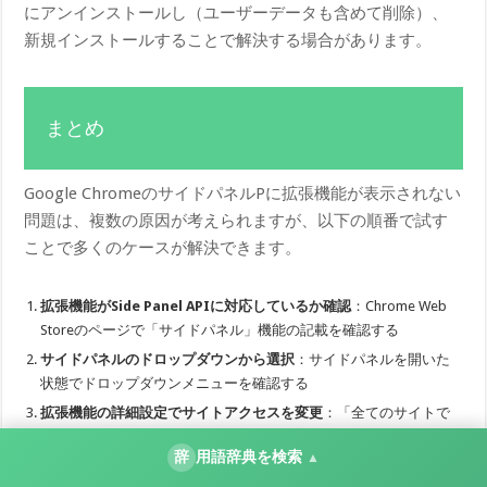
にアンインストールし（ユーザーデータも含めて削除）、
新規インストールすることで解決する場合があります。
まとめ
Google ChromeのサイドパネルPに拡張機能が表示されない
問題は、複数の原因が考えられますが、以下の順番で試す
ことで多くのケースが解決できます。
拡張機能がSide Panel APIに対応しているか確認
：Chrome Web
Storeのページで「サイドパネル」機能の記載を確認する
サイドパネルのドロップダウンから選択
：サイドパネルを開いた
状態でドロップダウンメニューを確認する
拡張機能の詳細設定でサイトアクセスを変更
：「全てのサイトで
許可」に設定する
辞
用語辞典を検索
▲
拡張機能を無効化・再有効化または再インストール
：インストー