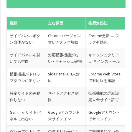
症状
主な原因
推奨対処法
サイドパネルボタ
Chromeバージョン
Chrome更新 → フ
ン自体がない
古い / フラグ無効
ラグ有効化
サイドパネルを開
対応拡張機能がな
キャッシュクリア
いても空白
い / キャッシュ破損
→ 再インストール
拡張機能がドロッ
Side Panel API未対
Chrome Web Store
プダウンに出ない
応
で対応版を確認
特定サイトのみ動
サイトアクセス制
拡張機能の詳細設
作しない
限
定→全サイト許可
Geminiがサイドパ
Googleアカウント
Googleアカウント
ネルに出ない
未サインイン
でサインイン
グレーアウトして
企業ポリシーによ
IT管理者に問い合