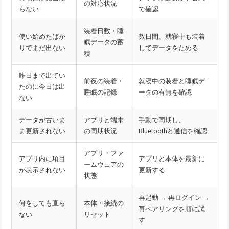
の対応状況
らない
で確認
装着日数・睡
使い始めたばか
数日間、就寝中も装着
眠データの蓄
りでまだ出ない
してデータをためる
積
昨日まで出てい
前夜の装着・
就寝中の装着と睡眠デ
たのに今日は出
睡眠の記録
ータの有無を確認
ない
データが古いま
アプリと端末
手動で同期し、
ま更新されない
の同期状況
Bluetoothと通信を確認
アプリ・ファ
アプリ内に項目
アプリと本体を最新に
ームウェアの
が表示されない
更新する
状態
再起動 → 再ログイン →
何をしても直ら
本体・接続の
再ペアリングを順に試
ない
リセット
す