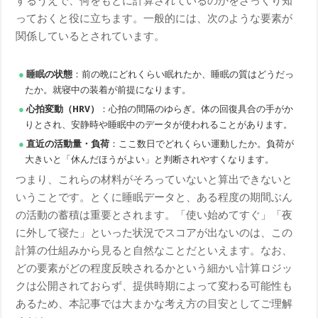
するうえで、何をもとに計算されているのかをざっくり知
っておくと役に立ちます。一般的には、次のような要素が
関係しているとされています。
睡眠の状態
：前の晩にどれくらい眠れたか、睡眠の質はどうだっ
たか。就寝中の装着が前提になります。
心拍変動（HRV）
：心拍の間隔のゆらぎ。体の回復具合の手がか
りとされ、安静時や睡眠中のデータが使われることがあります。
直近の活動量・負荷
：ここ数日でどれくらい運動したか。負荷が
大きいと「休んだほうがよい」と判断されやすくなります。
つまり、これらの材料がそろっていないと算出できないと
いうことです。とくに睡眠データと、ある程度の期間ぶん
の活動の蓄積は重要とされます。「使い始めてすぐ」「夜
に外して寝た」といった状況でスコアが出ないのは、この
計算の仕組みから見ると自然なことだといえます。なお、
どの要素がどの程度反映されるかという細かい計算ロジッ
クは公開されておらず、提供時期によって変わる可能性も
あるため、本記事では大まかな考え方の目安としてご理解