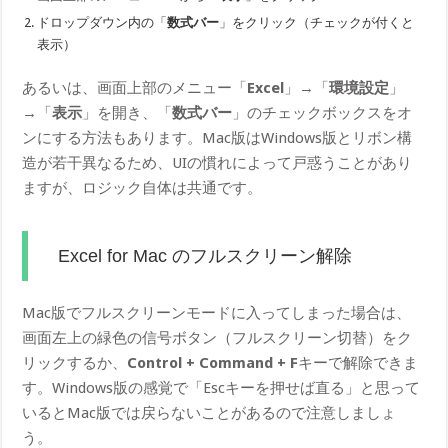
ドロップダウン内の「
数式バー
」をクリック（チェックが付くと
表示）
あるいは、画面上部のメニュー「
Excel
」→「
環境設定
」
→「
表示
」を開き、「
数式バー
」のチェックボックスをオ
ンにする方法もあります。Mac版はWindows版とリボン構
造が若干異なるため、UIの慣れによって戸惑うことがあり
ますが、ロジック自体は共通です。
Excel for Mac のフルスクリーン解除
Mac版でフルスクリーンモードに入ってしまった場合は、
画面左上の緑色の信号ボタン（フルスクリーン切替）をク
リックするか、
Control + Command + F
キーで解除できま
す。Windows版の感覚で「Escキーを押せば直る」と思って
いるとMac版では戻らないことがあるので注意しましょ
う。