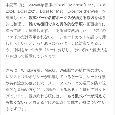
本記事では、2026年最新版のExcel（Microsoft 365、Excel
2024、Excel 2021、Excel for Mac、Excel for the Web）を
網羅しつつ、
数式バーや名前ボックスが消える原因
を体系
的に整理し、
誰でも復旧できる具体的な手順
を画面操作に
沿って詳しく解説します。「ある日突然消えた」「特定の
ファイルだけ表示されない」「ショートカットを誤って押
したらしい」といったあらゆるパターンに対応できるよ
う、原因を8つのカテゴリーに分類し、それぞれの解決法を
順を追って提示していきます。
さらに、Windows版とMac版、Web版での操作感の違い、
レジストリやポリシーが影響しているケース、シート保護
や共有設定の落とし穴、ステータスバーとの混同を防ぐ視
覚的な見極め方など、現場の「あるある」も併せて掘り下
げています。読み終わる頃には、
「もう数式バーが消えて
も怖くない」
と思えるだけの知識と実践力が身についてい
るはずです。