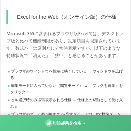
Excel for the Web（オンライン版）の仕様
Microsoft 365に含まれるブラウザ版Excelでは、デスクトッ
プ版と比べて機能制限があり、設定項目も限定されていま
す。数式バーは原則として常時表示ですが、以下のような
特殊状況で「消えた」「狭い」と感じることがあります。
ブラウザのウィンドウを極端に狭くしている → ウィンドウを広げ
る
編集モードに入っていない（閲覧モード） → 「ブックを編集」を
クリック
セル選択時のみ拡張表示される仕様 → 仕様上の挙動として受け入
れる
ブラウザのズーム率が低すぎる/高すぎる → Ctrl + 0で標準ズーム
に戻す
辞
用語辞典を検索
▲
Web版で「どうしても数式バーが見づらい」「複雑な数式