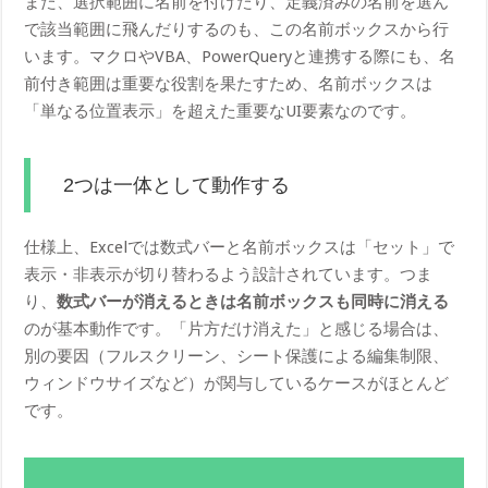
また、選択範囲に名前を付けたり、定義済みの名前を選ん
で該当範囲に飛んだりするのも、この名前ボックスから行
います。マクロやVBA、PowerQueryと連携する際にも、名
前付き範囲は重要な役割を果たすため、名前ボックスは
「単なる位置表示」を超えた重要なUI要素なのです。
2つは一体として動作する
仕様上、Excelでは数式バーと名前ボックスは「セット」で
表示・非表示が切り替わるよう設計されています。つま
り、
数式バーが消えるときは名前ボックスも同時に消える
のが基本動作です。「片方だけ消えた」と感じる場合は、
別の要因（フルスクリーン、シート保護による編集制限、
ウィンドウサイズなど）が関与しているケースがほとんど
です。