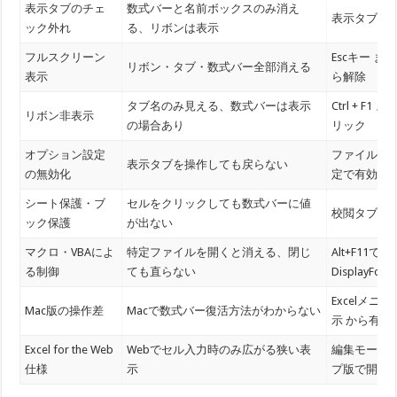
表示タブのチェ
数式バーと名前ボックスのみ消え
表示タブ →
ック外れ
る、リボンは表示
フルスクリーン
Escキー 
リボン・タブ・数式バー全部消える
表示
ら解除
タブ名のみ見える、数式バーは表示
Ctrl + F
リボン非表示
の場合あり
リック
オプション設定
ファイル →
表示タブを操作しても戻らない
の無効化
定で有効化
シート保護・ブ
セルをクリックしても数式バーに値
校閲タブ →
ック保護
が出ない
マクロ・VBAによ
特定ファイルを開くと消える、閉じ
Alt+F11でV
る制御
ても直らない
DisplayFor
Excelメニ
Mac版の操作差
Macで数式バー復活方法がわからない
示 から有効
Excel for the Web
Webでセル入力時のみ広がる狭い表
編集モード
仕様
示
プ版で開く