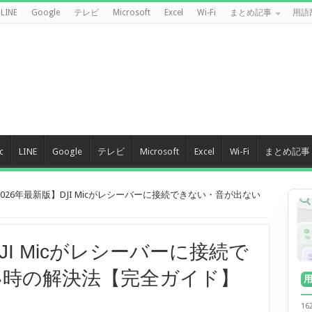
LINE
Google
テレビ
Microsoft
Excel
Wi-Fi
まとめ記事
用語
c
LINE
Google
テレビ
Microsoft
Excel
Wi-Fi
まとめ記事
2026年最新版】DJI Micがレシーバーに接続できない・音が出ない
JI Micがレシーバーに接続で
い時の解決法【完全ガイド】
1