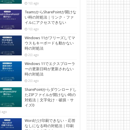
1日 ago
TeamsからSharePointが開けな
い時の対処法｜リンク・ファ
イルにアクセスできない
1日 ago
Windows 11がフリーズしてマ
ウスもキーボードも動かない
時の対処法
2日 ago
Windows 11でエクスプローラ
ーの更新日時が更新されない
時の対処法
2日 ago
SharePointからダウンロードし
たZIPファイルが開けない時の
対処法｜文字化け・破損・サ
イズ0
 ago
Wordだけ印刷できない・応答
なしになる時の対処法｜印刷