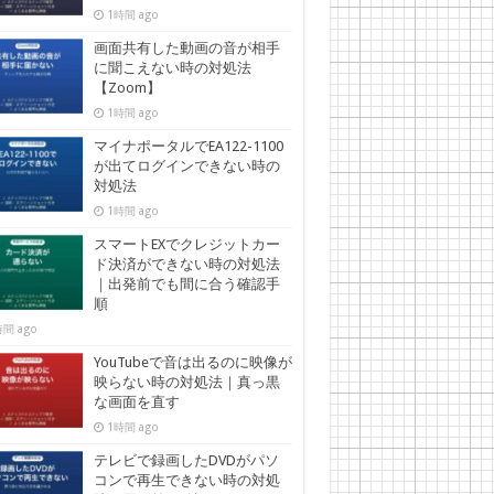
1時間 ago
画面共有した動画の音が相手
に聞こえない時の対処法
【Zoom】
1時間 ago
マイナポータルでEA122-1100
が出てログインできない時の
対処法
1時間 ago
スマートEXでクレジットカー
ド決済ができない時の対処法
｜出発前でも間に合う確認手
順
間 ago
YouTubeで音は出るのに映像が
映らない時の対処法｜真っ黒
な画面を直す
1時間 ago
テレビで録画したDVDがパソ
コンで再生できない時の対処