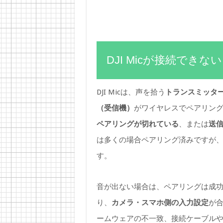
DJI Micが接続でき
DJI Micは、声を拾う
トランスミッタ
（受信機）
がワイヤレスでペアリン
ペアリングが切れている
、または
送
は多くの場合ペアリング済みですが
す。
音が出ない場合は、ペアリングは成
り、
カメラ・スマホ側の入力設定
が
ームウェアの不一致、接続ケーブル