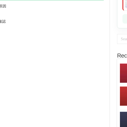
な原因
確認
Rec