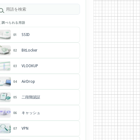
く調べられる用語
SSID
01
BitLocker
02
VLOOKUP
03
AirDrop
04
二段階認証
05
キャッシュ
06
VPN
07