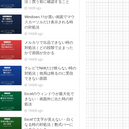
法｜買う前に確認すること
1時間 ago
Windows 11が黒い画面でマウ
スカーソルだけ表示される時
の対処法
19時間 ago
メルカリで出品できない時の
対処法｜どの段階で止まった
かで原因が分かる
19時間 ago
テレビでNHKだけ映らない時の
対処法｜他局は映るのに受信
できない原因
19時間 ago
Excelのウィンドウが最大化で
きない・画面外に出た時の対
処法
19時間 ago
Excelで文字が見えない・白く
なる時の対処法｜数式バーに