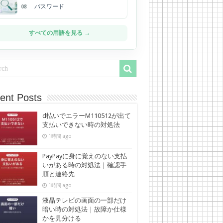
パスワード
08
すべての用語を見る →
ent Posts
d払いでエラーM110512が出て
支払いできない時の対処法
1時間 ago
PayPayに身に覚えのない支払
いがある時の対処法｜確認手
順と連絡先
1時間 ago
液晶テレビの画面の一部だけ
暗い時の対処法｜故障か仕様
かを見分ける