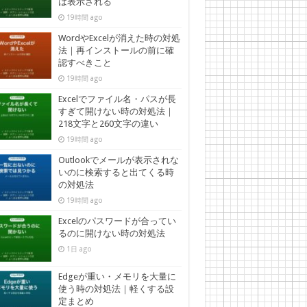
は表示される
19時間 ago
WordやExcelが消えた時の対処
法｜再インストールの前に確
認すべきこと
19時間 ago
Excelでファイル名・パスが長
すぎて開けない時の対処法｜
218文字と260文字の違い
19時間 ago
Outlookでメールが表示されな
いのに検索すると出てくる時
の対処法
19時間 ago
Excelのパスワードが合ってい
るのに開けない時の対処法
1日 ago
Edgeが重い・メモリを大量に
使う時の対処法｜軽くする設
定まとめ