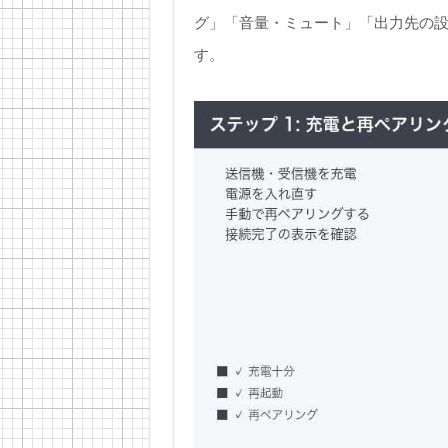
グ」「音量・ミュート」「出力先の
す。