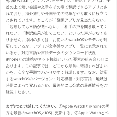
Apple Watch（アップルウォッチ）の「翻訳」アプリは、手
首の上で短い会話や文章をその場で翻訳できるアプリとさ
れており、海外旅行や外国語での簡単なやり取りに役立つ
とされています。ところが「翻訳アプリが見当たらない」
「起動しても言語が選べない」「相手の声を聞き取ってく
れない」「翻訳結果が出てこない」といった声が少なくあ
りません。原因の多くは、お使いのwatchOSやモデルが対
応しているか、アプリが文字盤やアプリ一覧に表示されて
いるか、対応言語や言語データのダウンロード状況、
iPhoneとの連携やネット接続といった要素の組み合わせに
あります。この記事では、どこから順番に確認すればよい
かを、安全な手順でわかりやすく解説します。なお、対応
するwatchOSのバージョン・対応機種・対応言語・地域は
時期によって変わるため、最終的には公式の最新情報をご
確認ください。
まず3つだけ試してください。
①Apple WatchとiPhoneの両
方を最新のwatchOS／iOSに更新する。②Apple Watchとペ