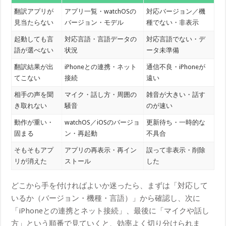
翻訳アプリが
アプリ一覧・watchOSの
対応バージョン／機
見当たらない
バージョン・モデル
種でない・非表示
起動しても言
対応言語・言語データの
対応言語でない・デ
語が選べない
状況
ータ未準備
翻訳結果が出
iPhoneとの連携・ネット
通信不良・iPhoneが
てこない
接続
遠い
相手の声を聞
マイク・話し方・周囲の
雑音が大きい・話す
き取れない
騒音
のが速い
動作が重い・
watchOS／iOSのバージョ
更新待ち・一時的な
固まる
ン・再起動
不具合
そもそもアプ
アプリの再表示・再イン
誤って非表示・削除
リが消えた
ストール
した
どこから手を付ければよいか迷ったら、まずは「対応して
いるか（バージョン・機種・言語）」から確認し、次に
「iPhoneとの連携とネット接続」、最後に「マイクや話し
方」という順番で見ていくと、効率よく切り分けられま