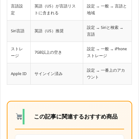
言語設
英語（US）が言語リス
設定 → 一般 → 言語と
定
トに含まれる
地域
設定 → Siriと検索 →
Siri言語
英語（US）推奨
言語
ストレ
設定 → 一般 → iPhone
7GB以上の空き
ージ
ストレージ
設定 → 一番上のアカ
Apple ID
サインイン済み
ウント
この記事に関連するおすすめ商品