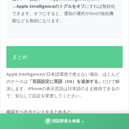
→
Apple Intelligenceのトグルをオフ
にすれば無効化
できます。オフにすると、通知の要約やSiriの強化機
能なども無効になります。
まとめ
Apple Intelligenceが日本語環境で使えない場合、ほとんど
のケースは
「言語設定に英語（US）を追加する」
だけで解
決します。iPhoneの表示言語は日本語のまま維持できるの
で、安心して設定を変更してください。
確認すべきポイントをまとめると:
辞
用語辞典を検索
▲
対応デバイスか確認
（iPhone 15 Pro / 16シリーズ以降、M1 iPad以