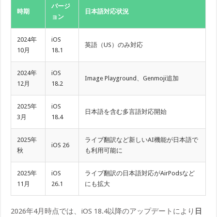
バージ
時期
日本語対応状況
ョン
2024年
iOS
英語（US）のみ対応
10月
18.1
2024年
iOS
Image Playground、Genmoji追加
12月
18.2
2025年
iOS
日本語を含む多言語対応開始
3月
18.4
2025年
ライブ翻訳など新しいAI機能が日本語で
iOS 26
秋
も利用可能に
2025年
iOS
ライブ翻訳の日本語対応がAirPodsなど
11月
26.1
にも拡大
2026年4月時点では、iOS 18.4以降のアップデートにより
日