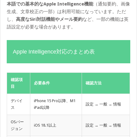
本語での基本的なApple Intelligence機能
（通知要約、画像
生成、文章校正の一部）は利用可能になっています。ただ
し、
高度なSiri対話機能やメール要約
など、一部の機能は英
語設定が必要な場合があります。
Apple Intelligence対応のまとめ表
確認項
必要条件
確認方法
目
デバイ
iPhone 15 Pro以降、M1
設定 → 一般 → 情報
ス
iPad以降
OSバー
iOS 18.1以上
設定 → 一般 → 情報
ジョン