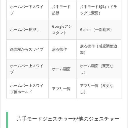
ホームバー下スワイ
片手モード
片手モード起動（ドラ
プ
起動
ッグに変更）
Googleアシ
ホームバー長押し
Gemini（一部端末）
スタント
戻る操作（感度調整追
画面端からスワイプ
戻る操作
加）
ホームバー上スワイ
ホーム画面（変更な
ホーム画面
プ
し）
ホームバー上スワイ
アプリ一覧（変更な
アプリ一覧
プ後ホールド
し）
片手モードジェスチャーが他のジェスチャー