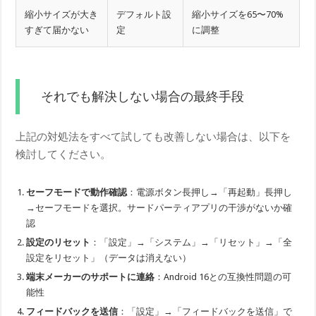
縮小サイズが大き
デフォルト設
縮小サイズを65〜70%
すぎて届かない
定
に調整
それでも解決しない場合の最終手段
上記の対処法をすべて試しても改善しない場合は、以下を
検討してください。
セーフモードで動作確認
：電源ボタン長押し→「再起動」長押し
→セーフモードを選択。サードパーティアプリの干渉がないか確
認
設定のリセット
：「設定」→「システム」→「リセット」→「全
設定をリセット」（データは消えない）
端末メーカーのサポートに連絡
：Android 16との互換性問題の可
能性
フィードバックを送信
：「設定」→「フィードバックを送信」で