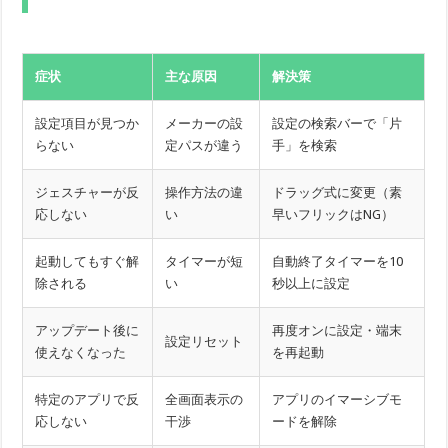
症状
主な原因
解決策
設定項目が見つか
メーカーの設
設定の検索バーで「片
らない
定パスが違う
手」を検索
ジェスチャーが反
操作方法の違
ドラッグ式に変更（素
応しない
い
早いフリックはNG）
起動してもすぐ解
タイマーが短
自動終了タイマーを10
除される
い
秒以上に設定
アップデート後に
再度オンに設定・端末
設定リセット
使えなくなった
を再起動
特定のアプリで反
全画面表示の
アプリのイマーシブモ
応しない
干渉
ードを解除