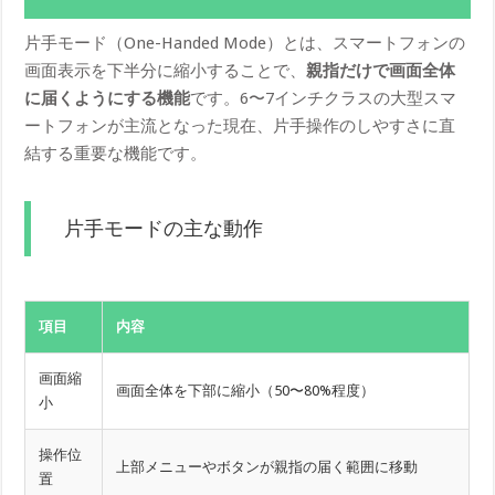
片手モード（One-Handed Mode）とは、スマートフォンの
画面表示を下半分に縮小することで、
親指だけで画面全体
に届くようにする機能
です。6〜7インチクラスの大型スマ
ートフォンが主流となった現在、片手操作のしやすさに直
結する重要な機能です。
片手モードの主な動作
項目
内容
画面縮
画面全体を下部に縮小（50〜80%程度）
小
操作位
上部メニューやボタンが親指の届く範囲に移動
置