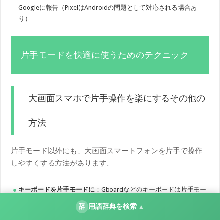
Googleに報告（PixelはAndroidの問題として対応される場合あ
り）
片手モードを快適に使うためのテクニック
大画面スマホで片手操作を楽にするその他の
方法
片手モード以外にも、大画面スマートフォンを片手で操作
しやすくする方法があります。
キーボードを片手モードに
：Gboardなどのキーボードは片手モー
ド設定で左右に寄せることができます
辞
用語辞典を検索
▲
クイック設定の並び替え
：よく使う設定を上の列に配置すること