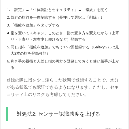
「設定」→「生体認証とセキュリティ」→「指紋」を開く
既存の指紋を一度削除する（長押しで選択→「削除」）
「指紋を追加」をタップする
指を置いてスキャン。このとき、指の置き方を変えながら（上寄
り・下寄り・左右少し傾けるなど）登録する
同じ指を「指紋を追加」でもう1〜2回登録する（Galaxy S25は最
大3本の指を登録可能）
利き手の親指と人差し指の両方を登録しておくと使い勝手が上が
る
登録の際に指を少し濡らした状態で登録することで、水分
がある状況でも認証できるようになります。ただし、セキ
ュリティ上のリスクも考慮してください。
対処法2: センサー認識感度を上げる