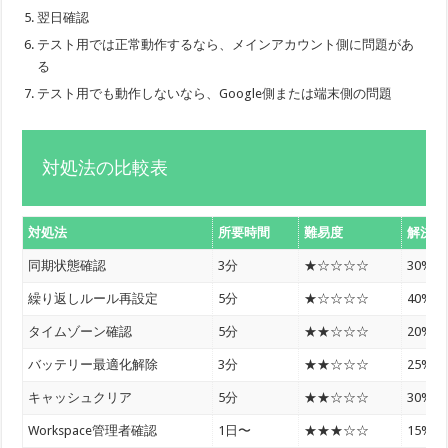
翌日確認
テスト用では正常動作するなら、メインアカウント側に問題があ
る
テスト用でも動作しないなら、Google側または端末側の問題
対処法の比較表
対処法
所要時間
難易度
解決率
同期状態確認
3分
★☆☆☆☆
30%
繰り返しルール再設定
5分
★☆☆☆☆
40%
タイムゾーン確認
5分
★★☆☆☆
20%
バッテリー最適化解除
3分
★★☆☆☆
25%
キャッシュクリア
5分
★★☆☆☆
30%
Workspace管理者確認
1日〜
★★★☆☆
15%