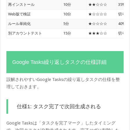
再インストール
10分
★★☆☆☆
35%
Web版で検証
10分
★☆☆☆☆
切り分
ルール単純化
5分
★☆☆☆☆
40%
別アカウントテスト
15分
★★★☆☆
切り分
Google Tasks繰り返しタスクの仕様詳細
誤解されやすいGoogle Tasksの繰り返しタスクの仕様を整
理しておきます。
仕様1: タスク完了で次回生成される
Google Tasksは「タスクを完了マーク」したタイミング