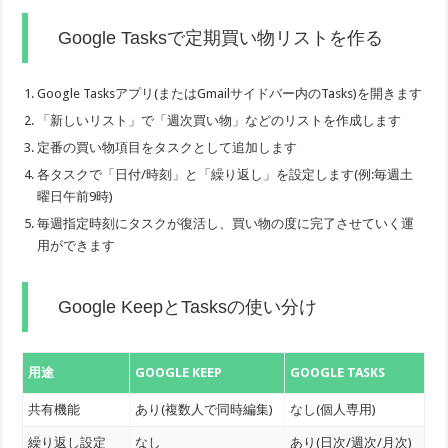
Google Tasksで定期買い物リストを作る
Google Tasksアプリ(またはGmailサイドバー内のTasks)を開きます
「新しいリスト」で「週次買い物」などのリストを作成します
定番の買い物項目をタスクとして追加します
各タスクで「日付/時刻」と「繰り返し」を設定します(例:毎週土
曜日午前9時)
毎週指定時刻にタスクが復活し、買い物の度に完了させていく運
用ができます
Google KeepとTasksの使い分け
用途
GOOGLE KEEP
GOOGLE TASKS
共有機能
あり(複数人で同時編集)
なし(個人専用)
繰り返し設定
なし
あり(日次/週次/月次)