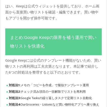
はい、Keepは公式ウィジェットを提供しており、ホーム画
面から直接買い物リストを確認・編集できます。買い物中
もアプリを開かず操作可能です。
まとめ:Google Keepの限界を補う運用で買い
物リストを快適化
Google Keepには公式のテンプレート機能がないため、買い
物リストの再利用は工夫次第となります。本記事で紹介し
た6つの対処法を整理すると以下のとおりです。
対処法1
:メモの「コピーを作成」で擬似テンプレート運用
対処法2
:チェック済み項目の一括解除でリストを再利用
対処法3
:Google Tasksの繰り返しタスクで定期リスト自動化
対処法4
:OurGroceries・Listonicなど買い物特化アプリへ乗り換え