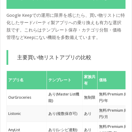
Google Keepでの運用に限界を感じたら、買い物リストに特
化したサードパーティ製アプリへの乗り換えも有力な選択
肢です。これらはテンプレート保存・カテゴリ分類・価格
管理などKeepにない機能を多数備えています。
主要買い物リストアプリの比較
家族共
アプリ名
テンプレート
価格
有
あり(Master List機
無料/Premium 約50
OurGroceries
無制限
能)
円/年
無料/Premium 約40
Listonic
あり(複数保存可)
あり
円/月
無料/Premium 約
AnyList
あり(レシピ連動)
あり