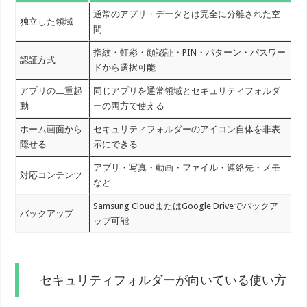
通常のアプリ・データとは完全に分離された空
独立した領域
間
指紋・虹彩・顔認証・PIN・パターン・パスワー
認証方式
ドから選択可能
アプリの二重起
同じアプリを通常領域とセキュリティフォルダ
動
ーの両方で使える
ホーム画面から
セキュリティフォルダーのアイコン自体を非表
隠せる
示にできる
アプリ・写真・動画・ファイル・連絡先・メモ
対応コンテンツ
など
Samsung CloudまたはGoogle Driveでバックア
バックアップ
ップ可能
セキュリティフォルダーが向いている使い方