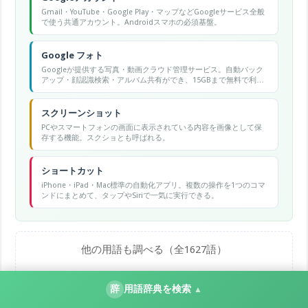
Gmail・YouTube・Google Play・マップなどGoogleサービス全般
で使う共通アカウント。Androidスマホの必須基盤。
Google フォト
Googleが提供する写真・動画クラウド管理サービス。自動バック
アップ・顔認識検索・アルバム共有ができ、15GBまで無料で利用
可能。
スクリーンショット
PCやスマートフォンの画面に表示されている内容を画像として保
存する機能。スクショとも呼ばれる。
ショートカット
iPhone・iPad・Mac標準の自動化アプリ。複数の操作を1つのコマ
ンドにまとめて、タップやSiriで一気に実行できる。
他の用語も調べる（全1627語）
辞
用語辞典を検索
▲