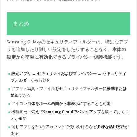
まとめ
Samsung Galaxyのセキュリティフォルダーは、特別なアプ
リを追加したり難しい設定をしたりすることなく、
本体の
設定から簡単に有効化できるプライバシー保護機能
です。
設定アプリ → セキュリティおよびプライバシー → セキュリティ
フォルダー
から有効化
アプリ・写真・ファイルをセキュリティフォルダーに
移動または
追加
できる
アイコン自体を
ホーム画面から非表示
にすることも可能
機種変更に備えて
Samsung Cloudでバックアップ
を取っておくこ
とが重要
同じアプリを2つのアカウントで使い分けるなど
多様な活用方法
が
ある