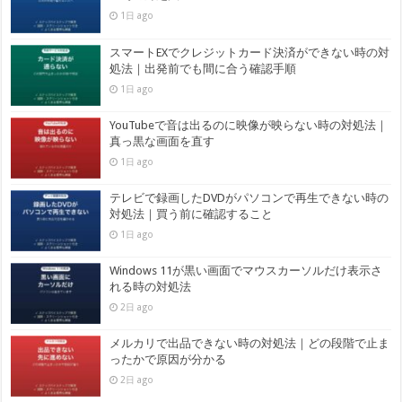
1日 ago
スマートEXでクレジットカード決済ができない時の対
処法｜出発前でも間に合う確認手順
1日 ago
YouTubeで音は出るのに映像が映らない時の対処法｜
真っ黒な画面を直す
1日 ago
テレビで録画したDVDがパソコンで再生できない時の
対処法｜買う前に確認すること
1日 ago
Windows 11が黒い画面でマウスカーソルだけ表示さ
れる時の対処法
2日 ago
メルカリで出品できない時の対処法｜どの段階で止ま
ったかで原因が分かる
2日 ago