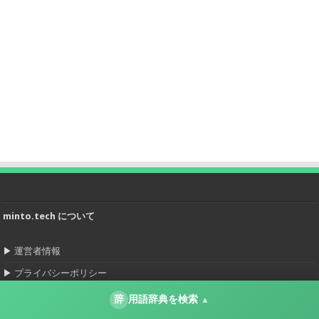
minto.tech について
▶
運営者情報
▶
プライバシーポリシー
▶
お問い合わせ
辞
用語辞典を検索
▲
▶
IT用語辞典（1,500語以上）