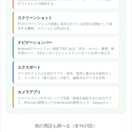
をワイヤレスで接続する。
スクリーンショット
PCやスマートフォンの画面に表示されている内容を画像として保
存する機能。スクショとも呼ばれる。
ナビゲーションバー
Androidスマートフォン画面下部にある「戻る・ホーム・履歴」操
作用のバー。3ボタンモードとジェスチャーモードを切り替え可能
です。
エクスポート
データやファイルを別のアプリ・形式・場所に書き出す操作のこ
と。インポート（取り込み）の逆で、編集済みデータを共有・保
存・移行できる形式に変換して出力する。
カメラアプリ
スマートフォンやタブレットで写真・動画を撮影するためのアプ
リ。iPhoneの標準カメラやAndroidの標準カメラ、Galaxyカメラ
などが代表的。
他の用語も調べる（全1627語）