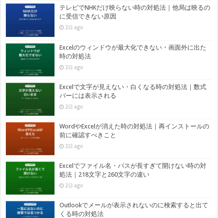
テレビでNHKだけ映らない時の対処法｜他局は映るの
に受信できない原因
2日 ago
Excelのウィンドウが最大化できない・画面外に出た
時の対処法
2日 ago
Excelで文字が見えない・白くなる時の対処法｜数式
バーには表示される
2日 ago
WordやExcelが消えた時の対処法｜再インストールの
前に確認すべきこと
2日 ago
Excelでファイル名・パスが長すぎて開けない時の対
処法｜218文字と260文字の違い
2日 ago
Outlookでメールが表示されないのに検索すると出て
くる時の対処法