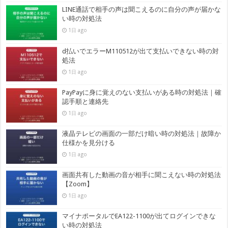
LINE通話で相手の声は聞こえるのに自分の声が届かな
い時の対処法
1日 ago
d払いでエラーM110512が出て支払いできない時の対
処法
1日 ago
PayPayに身に覚えのない支払いがある時の対処法｜確
認手順と連絡先
1日 ago
液晶テレビの画面の一部だけ暗い時の対処法｜故障か
仕様かを見分ける
1日 ago
画面共有した動画の音が相手に聞こえない時の対処法
【Zoom】
1日 ago
マイナポータルでEA122-1100が出てログインできな
い時の対処法