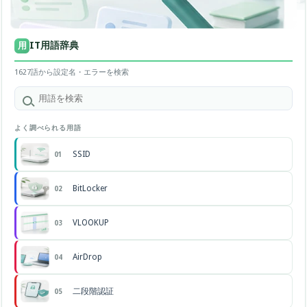
IT用語辞典
用
1627語から設定名・エラーを検索
よく調べられる用語
SSID
01
BitLocker
02
VLOOKUP
03
AirDrop
04
二段階認証
05