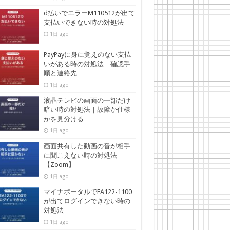
d払いでエラーM110512が出て
支払いできない時の対処法
1日 ago
PayPayに身に覚えのない支払
いがある時の対処法｜確認手
順と連絡先
1日 ago
液晶テレビの画面の一部だけ
暗い時の対処法｜故障か仕様
かを見分ける
1日 ago
画面共有した動画の音が相手
に聞こえない時の対処法
【Zoom】
1日 ago
マイナポータルでEA122-1100
が出てログインできない時の
対処法
1日 ago