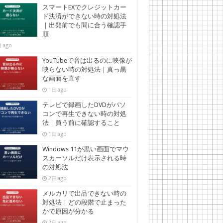
スマートEXでクレジットカー
ド決済ができない時の対処法
｜出発前でも間に合う確認手
順
 ago
YouTubeで音は出るのに映像が
映らない時の対処法｜真っ黒
な画面を直す
1日 ago
テレビで録画したDVDがパソ
コンで再生できない時の対処
法｜買う前に確認すること
1日 ago
Windows 11が黒い画面でマウ
スカーソルだけ表示される時
の対処法
2日 ago
メルカリで出品できない時の
対処法｜どの段階で止まった
かで原因が分かる
2日 ago