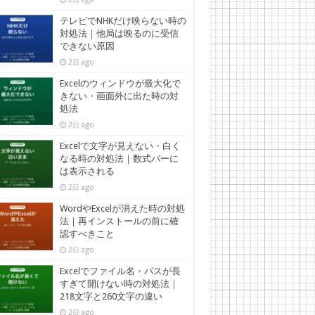
テレビでNHKだけ映らない時の
対処法｜他局は映るのに受信
できない原因
2日 ago
Excelのウィンドウが最大化で
きない・画面外に出た時の対
処法
2日 ago
Excelで文字が見えない・白く
なる時の対処法｜数式バーに
は表示される
2日 ago
WordやExcelが消えた時の対処
法｜再インストールの前に確
認すべきこと
2日 ago
Excelでファイル名・パスが長
すぎて開けない時の対処法｜
218文字と260文字の違い
2日 ago