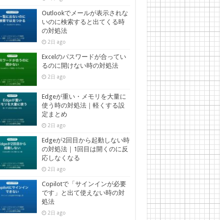
Outlookでメールが表示されな
いのに検索すると出てくる時
の対処法
2日 ago
Excelのパスワードが合ってい
るのに開けない時の対処法
2日 ago
Edgeが重い・メモリを大量に
使う時の対処法｜軽くする設
定まとめ
2日 ago
Edgeが2回目から起動しない時
の対処法｜1回目は開くのに反
応しなくなる
2日 ago
Copilotで「サインインが必要
です」と出て使えない時の対
処法
2日 ago