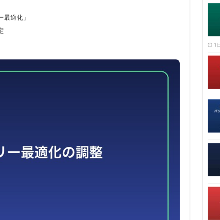
ー最適化」
定
1日