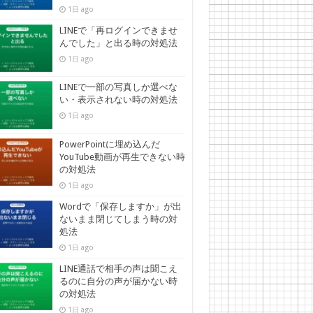
1日 ago
LINEで「再ログインできませ
んでした」と出る時の対処法
1日 ago
LINEで一部の写真しか選べな
い・表示されない時の対処法
1日 ago
PowerPointに埋め込んだ
YouTube動画が再生できない時
の対処法
1日 ago
Wordで「保存しますか」が出
ないまま閉じてしまう時の対
処法
1日 ago
LINE通話で相手の声は聞こえ
るのに自分の声が届かない時
の対処法
1日 ago