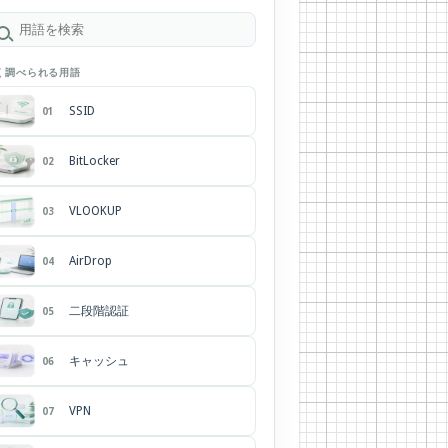
く調べられる用語
SSID
01
BitLocker
02
VLOOKUP
03
AirDrop
04
二段階認証
05
キャッシュ
06
VPN
07