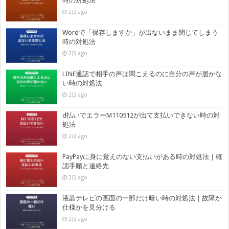
時の対処法
2日 ago
Wordで「保存しますか」が出ないまま閉じてしまう
時の対処法
2日 ago
LINE通話で相手の声は聞こえるのに自分の声が届かな
い時の対処法
2日 ago
d払いでエラーM110512が出て支払いできない時の対
処法
2日 ago
PayPayに身に覚えのない支払いがある時の対処法｜確
認手順と連絡先
2日 ago
液晶テレビの画面の一部だけ暗い時の対処法｜故障か
仕様かを見分ける
2日 ago