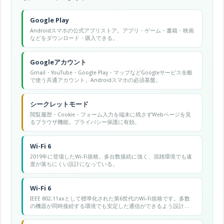
Google Play
Androidスマホの公式アプリストア。アプリ・ゲーム・書籍・映画
などをダウンロード・購入できる。
Googleアカウント
Gmail・YouTube・Google Play・マップなどGoogleサービス全般
で使う共通アカウント。Androidスマホの必須基盤。
シークレットモード
閲覧履歴・Cookie・フォーム入力を端末に残さずWebページを見
るブラウザ機能。プライバシー保護に有効。
Wi-Fi 6
2019年に登場したWi-Fi規格。多台数接続に強く、混雑環境でも速
度が落ちにくい設計になっている。
Wi-Fi 6
IEEE 802.11axとして標準化された第6世代のWi-Fi規格です。多数
の機器が同時接続する環境でも安定した通信ができるよう設計さ
れています。