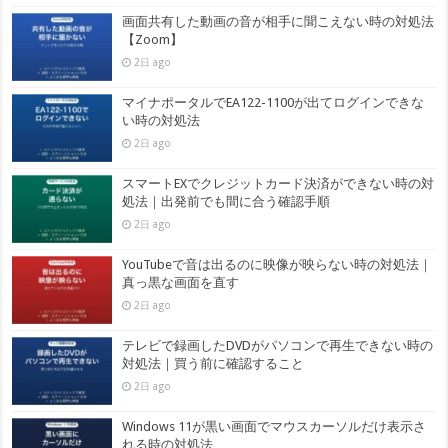
画面共有した動画の音が相手に聞こえない時の対処法
【Zoom】
2日 ago
マイナポータルでEA122-1100が出てログインできな
い時の対処法
2日 ago
スマートEXでクレジットカード決済ができない時の対
処法｜出発前でも間に合う確認手順
2日 ago
YouTubeで音は出るのに映像が映らない時の対処法｜
真っ黒な画面を直す
2日 ago
テレビで録画したDVDがパソコンで再生できない時の
対処法｜買う前に確認すること
2日 ago
Windows 11が黒い画面でマウスカーソルだけ表示さ
れる時の対処法