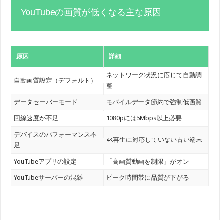
YouTubeの画質が低くなる主な原因
原因
詳細
ネットワーク状況に応じて自動調
自動画質設定（デフォルト）
整
データセーバーモード
モバイルデータ節約で強制低画質
回線速度が不足
1080pには5Mbps以上必要
デバイスのパフォーマンス不
4K再生に対応していない古い端末
足
YouTubeアプリの設定
「高画質動画を制限」がオン
YouTubeサーバーの混雑
ピーク時間帯に品質が下がる