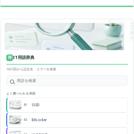
IT用語辞典
用
1627語から設定名・エラーを検索
よく調べられる用語
SSID
01
BitLocker
02