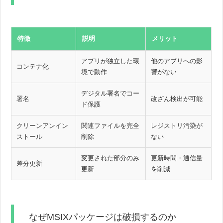
特徴
説明
メリット
アプリが独立した環
他のアプリへの影
コンテナ化
境で動作
響がない
デジタル署名でコー
署名
改ざん検出が可能
ド保護
クリーンアンイン
関連ファイルを完全
レジストリ汚染が
ストール
削除
ない
変更された部分のみ
更新時間・通信量
差分更新
更新
を削減
なぜMSIXパッケージは破損するのか