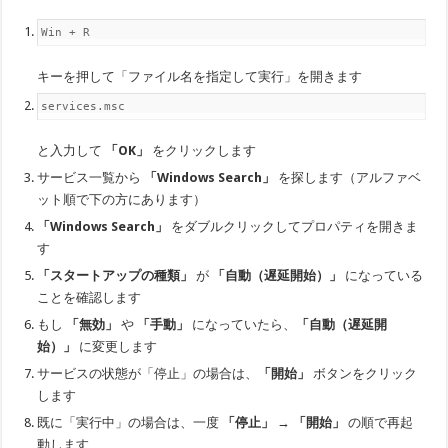
Win + R
キーを押して「ファイル名を指定して実行」を開きます
services.msc
と入力して
「OK」
をクリックします
サービス一覧から
「Windows Search」
を探します（アルファベ
ット順で下の方にあります）
「Windows Search」
をダブルクリックしてプロパティを開きま
す
「スタートアップの種類」
が
「自動（遅延開始）」
になっている
ことを確認します
もし
「無効」
や
「手動」
になっていたら、
「自動（遅延開
始）」
に変更します
サービスの状態が「停止」の場合は、
「開始」
ボタンをクリック
します
既に「実行中」の場合は、一度
「停止」
→
「開始」
の順で再起
動します