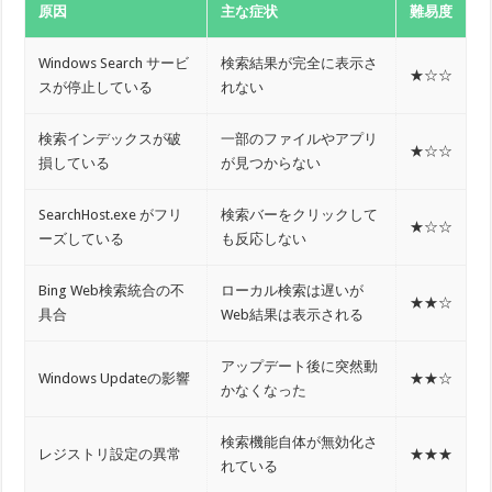
原因
主な症状
難易度
Windows Search サービ
検索結果が完全に表示さ
★☆☆
スが停止している
れない
検索インデックスが破
一部のファイルやアプリ
★☆☆
損している
が見つからない
SearchHost.exe がフリ
検索バーをクリックして
★☆☆
ーズしている
も反応しない
Bing Web検索統合の不
ローカル検索は遅いが
★★☆
具合
Web結果は表示される
アップデート後に突然動
Windows Updateの影響
★★☆
かなくなった
検索機能自体が無効化さ
レジストリ設定の異常
★★★
れている