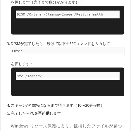
を押します（完了まで数分かかります）：
DISM /Online /Cleanup-Image /RestoreHealth
DISMが完了したら、続けて以下のSFCコマンドを入力して
Enter
を押します：
sfc /scannow
スキャンが100%になるまで待ちます（10〜20分程度）
完了したらPCを
再起動
します
「Windows リソース保護により、破損したファイルが見つ