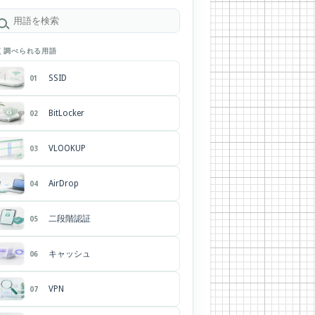
く調べられる用語
SSID
01
BitLocker
02
VLOOKUP
03
AirDrop
04
二段階認証
05
キャッシュ
06
VPN
07