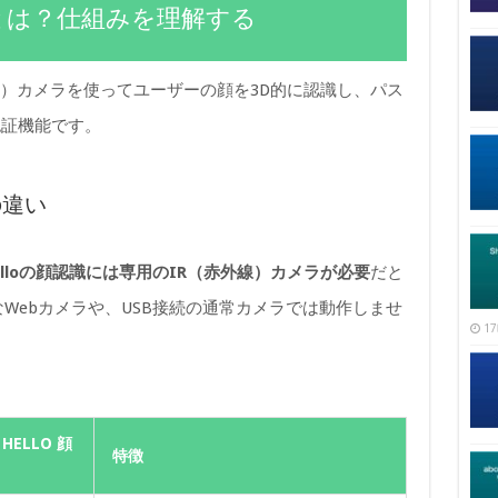
顔認識とは？仕組みを理解する
R（赤外線）カメラを使ってユーザーの顔を3D的に認識し、パス
認証機能です。
の違い
 Helloの顔認識には専用のIR（赤外線）カメラが必要
だと
Webカメラや、USB接続の通常カメラでは動作しませ
17
HELLO 顔
特徴