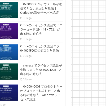
「0x800CCC78」でメールが送
信できない原因と対処法｜
Outlookの送信サーバー認証
3日 ago
Officeのライセンス認証で「エ
ラーコード 29・44・772」が
出る時の対処法
3日 ago
Officeのライセンス認証エラー
0x4004F00C の原因と対処法
3日 ago
「slui.exe でライセンス認証が
失敗しました 0x80004005」と
出る時の対処法
3日 ago
「0xC004C003 プロダクトキー
がブロックされました」と出
る時の対処法｜Windowsライ
センス認証
 ago