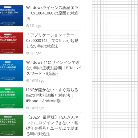
Windowsライセンス認証エラ
ー 0xC004C060 の原因と対処
法
3日 ago
「アプリケーションエラー
0xc0000142」でOfficeが起動
しない時の対処法
3日 ago
Windows 11にサインインでき
ない時の症状別診断｜PIN・パ
スワード・顔認証
1週間 ago
LINEが開かない・すぐ落ちる
時の症状別診断と対処法｜
iPhone・Android別
1週間 ago
【2026年最新版】ねんきんネ
ットにログインできない・基
礎年金番号とユーザIDで詰ま
る時の対処法