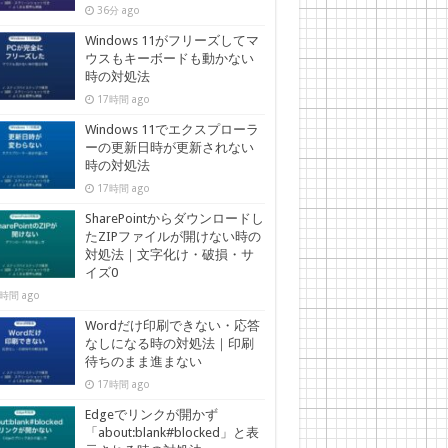
36分 ago
Windows 11がフリーズしてマ
ウスもキーボードも動かない
時の対処法
17時間 ago
Windows 11でエクスプローラ
ーの更新日時が更新されない
時の対処法
17時間 ago
SharePointからダウンロードし
たZIPファイルが開けない時の
対処法｜文字化け・破損・サ
イズ0
時間 ago
Wordだけ印刷できない・応答
なしになる時の対処法｜印刷
待ちのまま進まない
17時間 ago
Edgeでリンクが開かず
「about:blank#blocked」と表