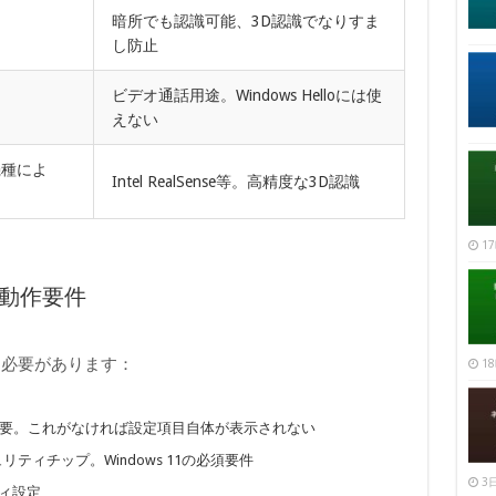
暗所でも認識可能、3D認識でなりすま
し防止
ビデオ通話用途。Windows Helloには使
えない
種によ
Intel RealSense等。高精度な3D認識
17
識の動作要件
す必要があります：
18
要。これがなければ設定項目自体が表示されない
リティチップ。Windows 11の必須要件
3日
ティ設定