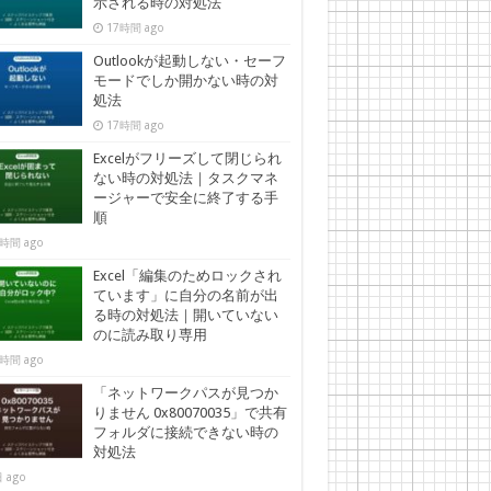
示される時の対処法
17時間 ago
Outlookが起動しない・セーフ
モードでしか開かない時の対
処法
17時間 ago
Excelがフリーズして閉じられ
ない時の対処法｜タスクマネ
ージャーで安全に終了する手
順
時間 ago
Excel「編集のためロックされ
ています」に自分の名前が出
る時の対処法｜開いていない
のに読み取り専用
時間 ago
「ネットワークパスが見つか
りません 0x80070035」で共有
フォルダに接続できない時の
対処法
 ago