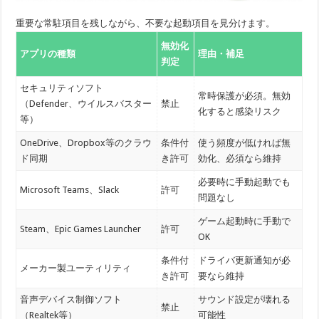
重要な常駐項目を残しながら、不要な起動項目を見分けます。
無効化
アプリの種類
理由・補足
判定
セキュリティソフト
常時保護が必須。無効
（Defender、ウイルスバスター
禁止
化すると感染リスク
等）
OneDrive、Dropbox等のクラウ
条件付
使う頻度が低ければ無
ド同期
き許可
効化、必須なら維持
必要時に手動起動でも
Microsoft Teams、Slack
許可
問題なし
ゲーム起動時に手動で
Steam、Epic Games Launcher
許可
OK
条件付
ドライバ更新通知が必
メーカー製ユーティリティ
き許可
要なら維持
音声デバイス制御ソフト
サウンド設定が壊れる
禁止
（Realtek等）
可能性