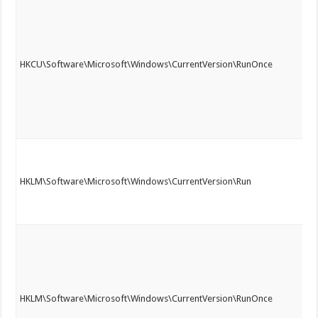
HKCU\Software\Microsoft\Windows\CurrentVersion\RunOnce
HKLM\Software\Microsoft\Windows\CurrentVersion\Run
HKLM\Software\Microsoft\Windows\CurrentVersion\RunOnce