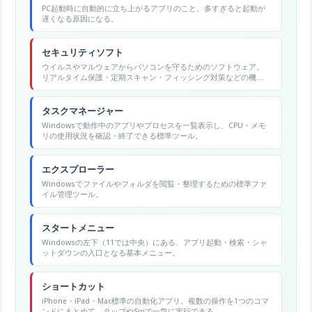
PC起動時に自動的に立ち上がるアプリのこと。多すぎると起動が
遅くなる原因になる。
セキュリティソフト
ウイルスやマルウェアからパソコンを守るためのソフトウェア。
リアルタイム保護・定期スキャン・フィッシング対策などの機能
を備え、Windowsに標準搭載のWindows Defenderのほか、有料
の専用ソフトも広く利用されています。
タスクマネージャー
Windowsで動作中のアプリやプロセスを一覧表示し、CPU・メモ
リの使用状況を確認・終了できる標準ツール。
エクスプローラー
Windowsでファイルやフォルダを閲覧・整理するための標準ファ
イル管理ツール。
スタートメニュー
Windowsの左下（11では中央）にある、アプリ起動・検索・シャ
ットダウンの入口となる基本メニュー。
ショートカット
iPhone・iPad・Mac標準の自動化アプリ。複数の操作を1つのコマ
ンドにまとめて、タップやSiriで一気に実行できる。