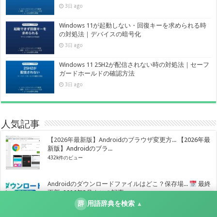
3日 ago
Windows 11が起動しない・回復キーを求められる時
の対処法｜デバイスの暗号化
3日 ago
Windows 11 25H2が配信されない時の対処法｜セーフ
ガードホールドの確認方法
3日 ago
人気記事
【2026年最新版】Androidのブラウザ変更方...
【2026年最
新版】Androidのブラ...
432k件のビュー
Androidのダウンロードファイルはどこ？保存場...
最終
更新: 2026年3月｜この記事...
424.6k件のビュー
辞
用語辞典を検索
▲