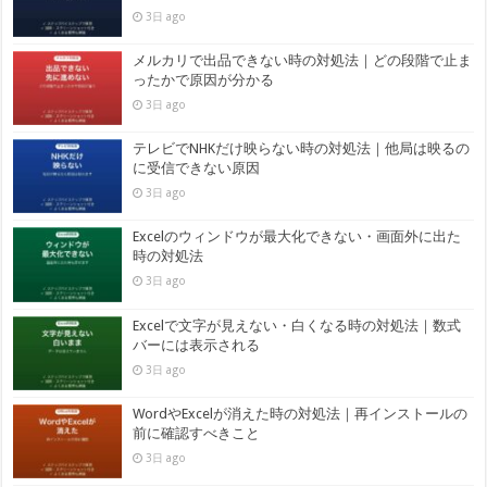
3日 ago
メルカリで出品できない時の対処法｜どの段階で止ま
ったかで原因が分かる
3日 ago
テレビでNHKだけ映らない時の対処法｜他局は映るの
に受信できない原因
3日 ago
Excelのウィンドウが最大化できない・画面外に出た
時の対処法
3日 ago
Excelで文字が見えない・白くなる時の対処法｜数式
バーには表示される
3日 ago
WordやExcelが消えた時の対処法｜再インストールの
前に確認すべきこと
3日 ago