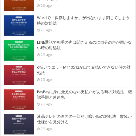
2日 ago
Wordで「保存しますか」が出ないまま閉じてしまう
時の対処法
2日 ago
LINE通話で相手の声は聞こえるのに自分の声が届かな
い時の対処法
2日 ago
d払いでエラーM110512が出て支払いできない時の対
処法
2日 ago
PayPayに身に覚えのない支払いがある時の対処法｜確
認手順と連絡先
2日 ago
液晶テレビの画面の一部だけ暗い時の対処法｜故障か
仕様かを見分ける
2日 ago