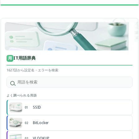
IT用語辞典
用
1627語から設定名・エラーを検索
よく調べられる用語
SSID
01
BitLocker
02
VLOOKUP
03