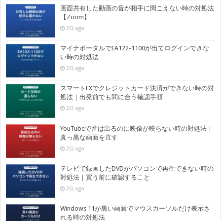
画面共有した動画の音が相手に聞こえない時の対処法
【Zoom】
2日 ago
マイナポータルでEA122-1100が出てログインできな
い時の対処法
2日 ago
スマートEXでクレジットカード決済ができない時の対
処法｜出発前でも間に合う確認手順
2日 ago
YouTubeで音は出るのに映像が映らない時の対処法｜
真っ黒な画面を直す
2日 ago
テレビで録画したDVDがパソコンで再生できない時の
対処法｜買う前に確認すること
2日 ago
Windows 11が黒い画面でマウスカーソルだけ表示さ
れる時の対処法