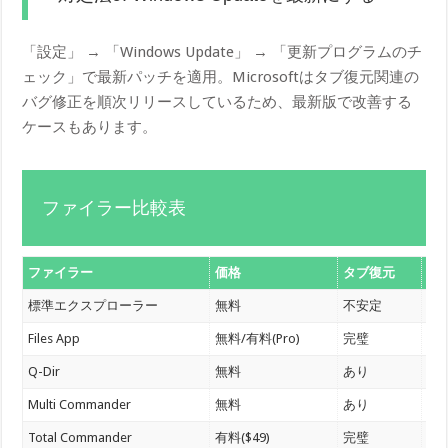
「設定」 → 「Windows Update」 → 「更新プログラムのチ
ェック」で最新パッチを適用。Microsoftはタブ復元関連の
バグ修正を順次リリースしているため、最新版で改善する
ケースもあります。
ファイラー比較表
ファイラー
価格
タブ復元
特
標準エクスプローラー
無料
不安定
O
Files App
無料/有料(Pro)
完璧
Wi
Q-Dir
無料
あり
4
Multi Commander
無料
あり
2
Total Commander
有料($49)
完璧
3