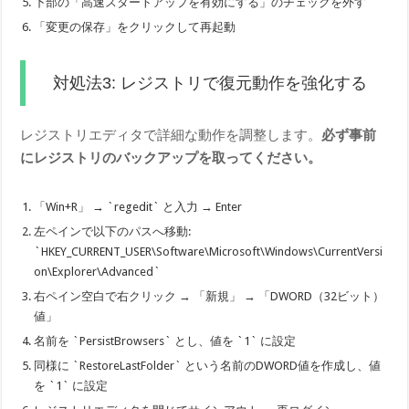
下部の「高速スタートアップを有効にする」のチェックを外す
「変更の保存」をクリックして再起動
対処法3: レジストリで復元動作を強化する
レジストリエディタで詳細な動作を調整します。
必ず事前
にレジストリのバックアップを取ってください。
「Win+R」 → `regedit` と入力 → Enter
左ペインで以下のパスへ移動:
`HKEY_CURRENT_USER\Software\Microsoft\Windows\CurrentVersi
on\Explorer\Advanced`
右ペイン空白で右クリック → 「新規」 → 「DWORD（32ビット）
値」
名前を `PersistBrowsers` とし、値を `1` に設定
同様に `RestoreLastFolder` という名前のDWORD値を作成し、値
を `1` に設定