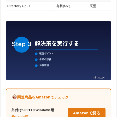
Directory Opus
有料($89)
完璧
プ
関連商品をAmazonでチェック
外付けSSD 1TB Windows用
Amazonで見る
約12,000円