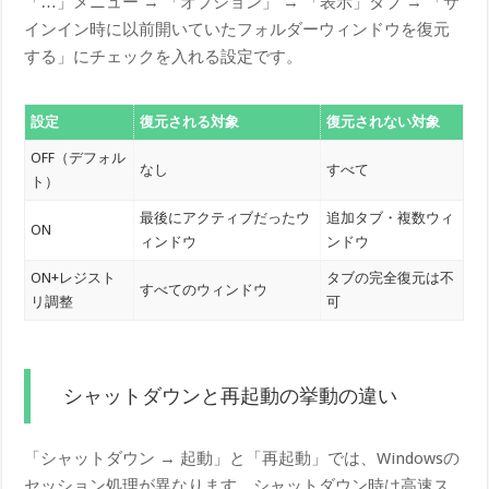
「…」メニュー → 「オプション」 → 「表示」タブ → 「サ
インイン時に以前開いていたフォルダーウィンドウを復元
する」にチェックを入れる設定です。
設定
復元される対象
復元されない対象
OFF（デフォル
なし
すべて
ト）
最後にアクティブだったウ
追加タブ・複数ウィ
ON
ィンドウ
ンドウ
ON+レジスト
タブの完全復元は不
すべてのウィンドウ
リ調整
可
シャットダウンと再起動の挙動の違い
「シャットダウン → 起動」と「再起動」では、Windowsの
セッション処理が異なります。シャットダウン時は高速ス