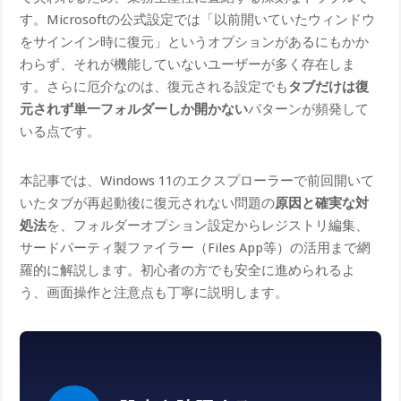
す。Microsoftの公式設定では「以前開いていたウィンドウ
をサインイン時に復元」というオプションがあるにもかか
わらず、それが機能していないユーザーが多く存在しま
す。さらに厄介なのは、復元される設定でも
タブだけは復
元されず単一フォルダーしか開かない
パターンが頻発して
いる点です。
本記事では、Windows 11のエクスプローラーで前回開いて
いたタブが再起動後に復元されない問題の
原因と確実な対
処法
を、フォルダーオプション設定からレジストリ編集、
サードパーティ製ファイラー（Files App等）の活用まで網
羅的に解説します。初心者の方でも安全に進められるよ
う、画面操作と注意点も丁寧に説明します。