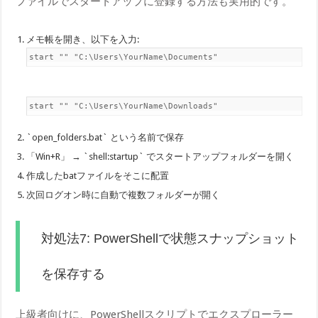
ファイルでスタートアップに登録する方法も実用的です。
メモ帳を開き、以下を入力:
start "" "C:\Users\YourName\Documents"
start "" "C:\Users\YourName\Downloads"
`open_folders.bat` という名前で保存
「Win+R」 → `shell:startup` でスタートアップフォルダーを開く
作成したbatファイルをそこに配置
次回ログオン時に自動で複数フォルダーが開く
対処法7: PowerShellで状態スナップショット
を保存する
上級者向けに、PowerShellスクリプトでエクスプローラー