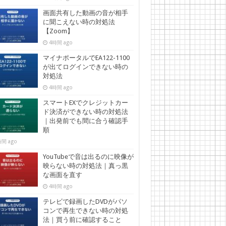
画面共有した動画の音が相手
に聞こえない時の対処法
【Zoom】
4時間 ago
マイナポータルでEA122-1100
が出てログインできない時の
対処法
4時間 ago
スマートEXでクレジットカー
ド決済ができない時の対処法
｜出発前でも間に合う確認手
順
間 ago
YouTubeで音は出るのに映像が
映らない時の対処法｜真っ黒
な画面を直す
4時間 ago
テレビで録画したDVDがパソ
コンで再生できない時の対処
法｜買う前に確認すること