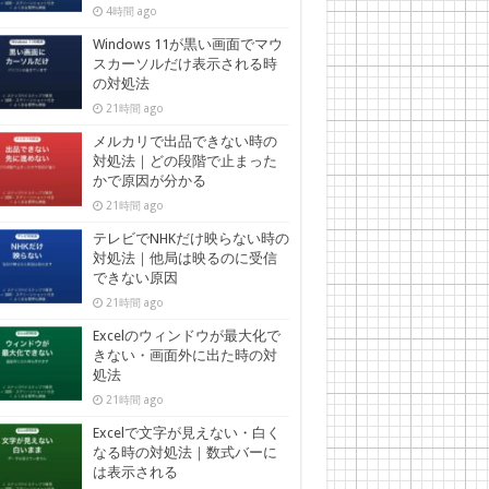
4時間 ago
Windows 11が黒い画面でマウ
スカーソルだけ表示される時
の対処法
21時間 ago
メルカリで出品できない時の
対処法｜どの段階で止まった
かで原因が分かる
21時間 ago
テレビでNHKだけ映らない時の
対処法｜他局は映るのに受信
できない原因
21時間 ago
Excelのウィンドウが最大化で
きない・画面外に出た時の対
処法
21時間 ago
Excelで文字が見えない・白く
なる時の対処法｜数式バーに
は表示される