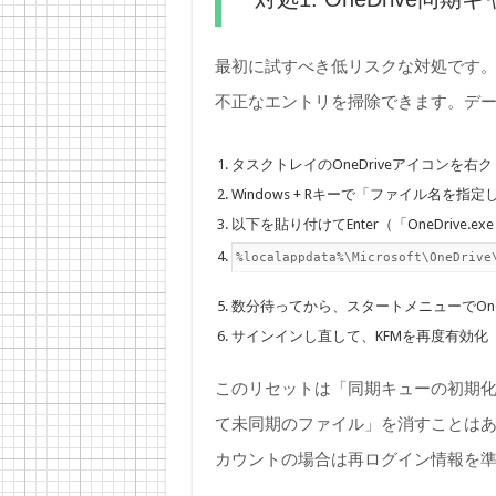
最初に試すべき低リスクな対処です
不正なエントリを掃除できます。デ
タスクトレイのOneDriveアイコンを右ク
Windows + Rキーで「ファイル名を指
以下を貼り付けてEnter（「OneDrive.exe 
%localappdata%\Microsoft\OneDrive
数分待ってから、スタートメニューでOneD
サインインし直して、KFMを再度有効化
このリセットは「同期キューの初期
て未同期のファイル」を消すことは
カウントの場合は再ログイン情報を