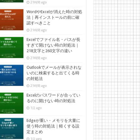
21時間 ago
WordやExcelが消えた時の対処
法｜再インストールの前に確
認すべきこと
21時間 ago
Excelでファイル名・パスが長
すぎて開けない時の対処法｜
218文字と260文字の違い
21時間 ago
Outlookでメールが表示されな
いのに検索すると出てくる時
の対処法
21時間 ago
Excelのパスワードが合ってい
るのに開けない時の対処法
1日 ago
Edgeが重い・メモリを大量に
使う時の対処法｜軽くする設
定まとめ
1日 ago