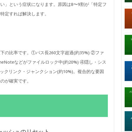
い」という症状になります。原因は8〜9割が「特定フ
を特定すれば解決します。
の比率です。①パス長260文字超過(約35%) ②ファ
/OneNoteなどがファイルロック中(約20%) ④隠し・シス
リックリンク・ジャンクション(約10%)。複合的な要因
くのが確実です。
期キャッシュのリセット