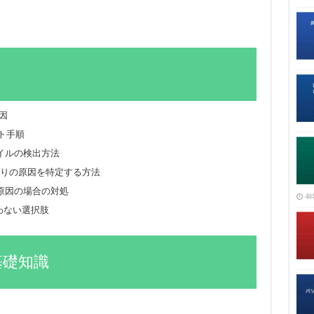
因
ット手順
イルの検出方法
or」で詰まりの原因を特定する方法
原因の場合の対処
4時
わない選択肢
eの基礎知識