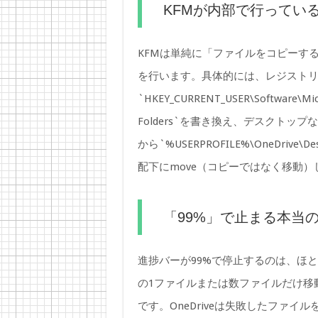
KFMが内部で行ってい
KFMは単純に「ファイルをコピーする
を行います。具体的には、レジスト
`HKEY_CURRENT_USER\Software\Micro
Folders`を書き換え、デスクトップなど
から`%USERPROFILE%\OneDriv
配下にmove（コピーではなく移動
「99%」で止まる本当
進捗バーが99%で停止するのは、ほ
の1ファイルまたは数ファイルだけ移
です。OneDriveは失敗したファ