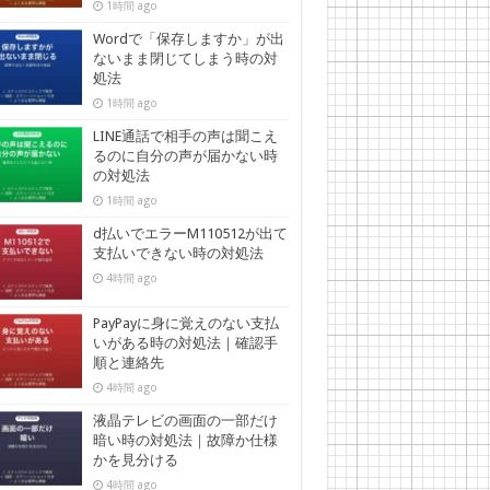
1時間 ago
Wordで「保存しますか」が出
ないまま閉じてしまう時の対
処法
1時間 ago
LINE通話で相手の声は聞こえ
るのに自分の声が届かない時
の対処法
1時間 ago
d払いでエラーM110512が出て
支払いできない時の対処法
4時間 ago
PayPayに身に覚えのない支払
いがある時の対処法｜確認手
順と連絡先
4時間 ago
液晶テレビの画面の一部だけ
暗い時の対処法｜故障か仕様
かを見分ける
4時間 ago