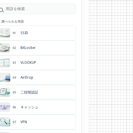
く調べられる用語
SSID
01
BitLocker
02
VLOOKUP
03
AirDrop
04
二段階認証
05
キャッシュ
06
VPN
07