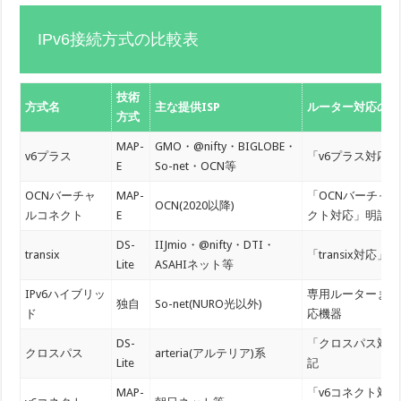
IPv6接続方式の比較表
技術
方式名
主な提供ISP
ルーター対応の見
方式
MAP-
GMO・@nifty・BIGLOBE・
v6プラス
「v6プラス対応
E
So-net・OCN等
OCNバーチャ
MAP-
「OCNバーチャ
OCN(2020以降)
ルコネクト
E
クト対応」明記
DS-
IIJmio・@nifty・DTI・
transix
「transix対応」
Lite
ASAHIネット等
IPv6ハイブリッ
専用ルーターまた
独自
So-net(NURO光以外)
ド
応機器
DS-
「クロスパス対応
クロスパス
arteria(アルテリア)系
Lite
記
MAP-
「v6コネクト対