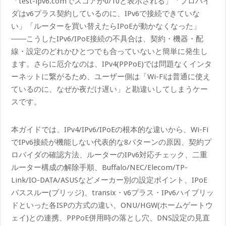
「test-ipv6.comでスコアが0/10と表示される」「プロバイ
ダはv6プラス契約しているのに、IPv6で接続できていな
い」「ルーターを買い替えたらIPoEが動かなくなった」
――こうしたIPv6/IPoE接続の不具合は、契約・機器・配
線・設定のどれかひとつでも合っていないと簡単に発生し
ます。さらに厄介なのは、IPv4(PPPoE)では問題なくインタ
ーネットに繋がるため、ユーザー側は「Wi-Fiは普通に使え
ているのに、なぜか夜だけ遅い」と勘違いしてしまうケー
スです。
本ガイドでは、IPv4/IPv6/IPoEの根本的な違いから、Wi-Fi
でIPv6接続が機能しない代表的な8パターンの原因、契約プ
ロバイダの確認方法、ルーターのIPv6対応チェック、二重
ルーター構成の解除手順、Buffalo/NEC/Elecom/TP-
Link/IO-DATA/ASUSなどメーカー別の設定ポイント、IPoE
パススルー(ブリッジ)、transix・v6プラス・IPv6ハイブリッ
ドといった各ISPの方式の違い、ONU/HGW(ホームゲートウ
ェイ)との連携、PPPoE併用時の落とし穴、DNS設定の見直