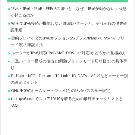
IPv4・IPv6・IPoE・PPPoEの違いと、なぜ「IPv6が動かない」状態
が起こるのか
Wi-FiでIPv6接続が機能しない原因8パターンと、それぞれの優先確
認手順
契約プロバイダのIPv6オプション(v6プラス/transix/IPv6ハイブリ
ッド等)の確認方法
ルーターがIPv6対応(IPoE/MAP-E/DS-Lite対応)かどうかの見極め方
二重ルーター構成の検出と解除(ブリッジモード切り替え)の具体手
順
Buffalo・NEC・Elecom・TP-Link・IO-DATA・ASUSなどメーカー別
の設定ポイント
ONU/HGW(ホームゲートウェイ)とのIPv6パススルー設定
test-ipv6.comでスコア10/10を取るための最終チェックリストと
FAQ