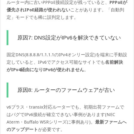
ルーター内に古いPPPoE接続設定が残っていると、
PPPoEが
優先されIPoE経路が使われない
ことがあります。「自動判
定」モードでも稀に誤判定します。
原因7: DNS設定がIPv6を解決できていない
固定DNS(8.8.8.8/1.1.1.1のIPv4オンリー設定)を端末に手動設
定していると、IPv6でアクセス可能なサイトでも
名前解決
がIPv4経由になりIPv6が使われません
。
原因8: ルーターのファームウェアが古い
v6プラス・transix対応ルーターでも、初期出荷ファームで
はバグでIPv6接続が確立できない事例があります(NEC
Aterm・Buffalo WSRシリーズに事例あり)。
最新ファームへ
のアップデート
が必要です。