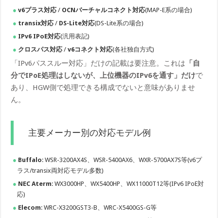
v6プラス対応
/
OCNバーチャルコネクト対応
(MAP-E系の場合)
transix対応
/
DS-Lite対応
(DS-Lite系の場合)
IPv6 IPoE対応
(汎用表記)
クロスパス対応
/
v6コネクト対応
(各社独自方式)
「IPv6パススルー対応」だけの記載は要注意。これは
「自
分でIPoE処理はしないが、上位機器のIPv6を通す」だけ
で
あり、HGW側で処理できる構成でないと意味がありませ
ん。
主要メーカー別の対応モデル例
Buffalo
: WSR-3200AX4S、WSR-5400AX6、WXR-5700AX7S等(v6プ
ラス/transix両対応モデル多数)
NEC Aterm
: WX3000HP、WX5400HP、WX11000T12等(IPv6 IPoE対
応)
Elecom
: WRC-X3200GST3-B、WRC-X5400GS-G等