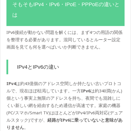
そもそもIPv4・IPv6・IPoE・PPPoEの違いと
は
IPv6接続が動かない問題を解くには、まず4つの用語の関係
を整理する必要があります。混同しているとルーター設定
画面を見ても何を選べばいいか判断できません。
IPv4とIPv6の違い
IPv4
は約43億個のアドレス空間しか持たない古いプロトコ
ルで、現在ほぼ枯渇しています。一方
IPv6
は約340澗(かん)
個という事実上無限のアドレスを持ち、夜間でも混雑しに
くい新しい網を経由するため通信が高速です。家庭の機器
(PC/スマホ/Smart TV)はほとんどがIPv4/IPv6両対応(デュア
ルスタック)ですが、
経路がIPv6に乗っていないと意味があ
りません
。