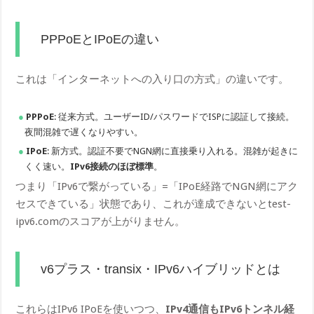
PPPoEとIPoEの違い
これは「インターネットへの入り口の方式」の違いです。
PPPoE
: 従来方式。ユーザーID/パスワードでISPに認証して接続。
夜間混雑で遅くなりやすい。
IPoE
: 新方式。認証不要でNGN網に直接乗り入れる。混雑が起きに
くく速い。
IPv6接続のほぼ標準
。
つまり「IPv6で繋がっている」=「IPoE経路でNGN網にアク
セスできている」状態であり、これが達成できないとtest-
ipv6.comのスコアが上がりません。
v6プラス・transix・IPv6ハイブリッドとは
これらはIPv6 IPoEを使いつつ、
IPv4通信もIPv6トンネル経