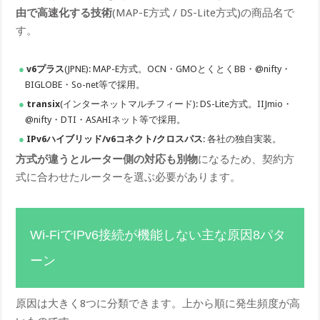
由で高速化する技術
(MAP-E方式 / DS-Lite方式)の商品名で
す。
v6プラス
(JPNE): MAP-E方式。OCN・GMOとくとくBB・@nifty・
BIGLOBE・So-net等で採用。
transix
(インターネットマルチフィード): DS-Lite方式。IIJmio・
@nifty・DTI・ASAHIネット等で採用。
IPv6ハイブリッド/v6コネクト/クロスパス
: 各社の独自実装。
方式が違うとルーター側の対応も別物
になるため、契約方
式に合わせたルーターを選ぶ必要があります。
Wi-FiでIPv6接続が機能しない主な原因8パタ
ーン
原因は大きく8つに分類できます。上から順に発生頻度が高