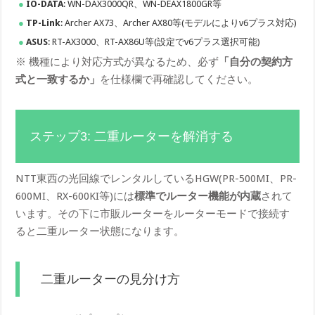
IO-DATA
: WN-DAX3000QR、WN-DEAX1800GR等
TP-Link
: Archer AX73、Archer AX80等(モデルによりv6プラス対応)
ASUS
: RT-AX3000、RT-AX86U等(設定でv6プラス選択可能)
※ 機種により対応方式が異なるため、必ず
「自分の契約方
式と一致するか」
を仕様欄で再確認してください。
ステップ3: 二重ルーターを解消する
NTT東西の光回線でレンタルしているHGW(PR-500MI、PR-
600MI、RX-600KI等)には
標準でルーター機能が内蔵
されて
います。その下に市販ルーターをルーターモードで接続す
ると二重ルーター状態になります。
二重ルーターの見分け方