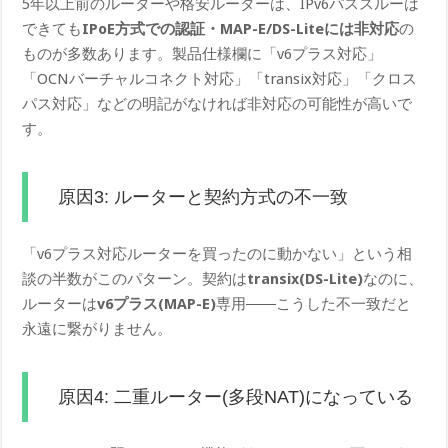
5年以上前のルーターや格安ルーターは、IPv6パススルーは
できても
IPoE方式での認証・MAP-E/DS-Liteには非対応
の
ものが多数あります。製品仕様欄に「v6プラス対応」
「OCNバーチャルコネクト対応」「transix対応」「クロス
パス対応」などの明記がなければ非対応の可能性が高いで
す。
原因3: ルーターと契約方式の不一致
「v6プラス対応ルーターを買ったのに動かない」という相
談の半数がこのパターン。契約は
transix(DS-Lite)
なのに、
ルーターは
v6プラス(MAP-E)
専用――こうした不一致だと
永遠に繋がりません。
原因4: 二重ルーター(多段NAT)になっている