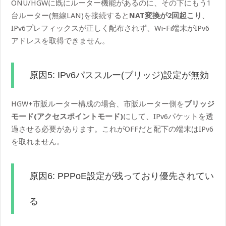
ONU/HGWに既にルーター機能があるのに、その下にもう1
台ルーター(無線LAN)を接続すると
NAT変換が2回起こり
、
IPv6プレフィックスが正しく配布されず、Wi-Fi端末がIPv6
アドレスを取得できません。
原因5: IPv6パススルー(ブリッジ)設定が無効
HGW+市販ルーター構成の場合、市販ルーター側を
ブリッジ
モード(アクセスポイントモード)
にして、IPv6パケットを透
過させる必要があります。これがOFFだと配下の端末はIPv6
を取れません。
原因6: PPPoE設定が残っており優先されてい
る