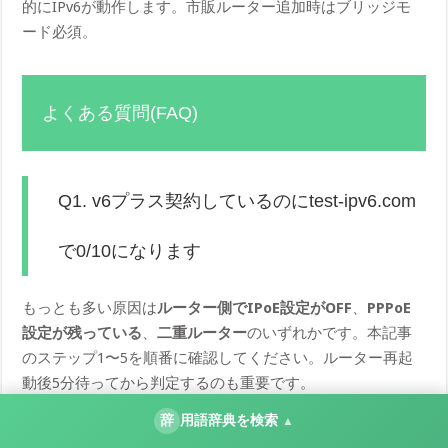
的にIPv6が動作します。市販ルーター追加時はブリッジモ
ード必須。
よくある質問(FAQ)
Q1. v6プラス契約しているのにtest-ipv6.com
で0/10になります
もっとも多い原因は
ルーター側でIPoE設定がOFF
、
PPPoE
設定が残っている
、
二重ルーター
のいずれかです。本記事
のステップ1〜5を順番に確認してください。ルーター再起
動後5分待ってから判定するのも重要です。
辞
用語辞典を検索
▲