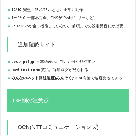
10/10
: 完璧。IPv6/IPv4ともに正常に動作。
7〜9/10
: 一部不完全。DNSがIPv4オンリーなど。
0/10
: IPv6が全く機能していない。前項までの設定見直しが必要。
追加確認サイト
test-ipv6.jp
: 日本語表示。判定が分かりやすい
ipv6-test.com
: 英語。詳細ログが見られる
みんなのネット回線速度(みんそく)
: IPoE有無で速度比較できる
ISP別の注意点
OCN(NTTコミュニケーションズ)