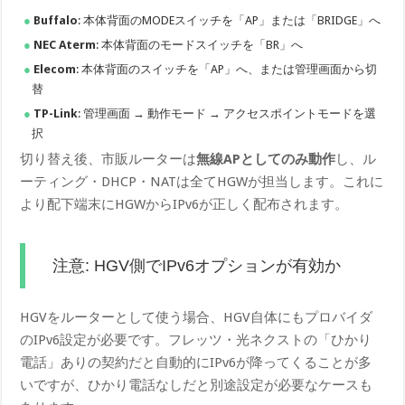
Buffalo
: 本体背面のMODEスイッチを「AP」または「BRIDGE」へ
NEC Aterm
: 本体背面のモードスイッチを「BR」へ
Elecom
: 本体背面のスイッチを「AP」へ、または管理画面から切
替
TP-Link
: 管理画面 → 動作モード → アクセスポイントモードを選
択
切り替え後、市販ルーターは
無線APとしてのみ動作
し、ル
ーティング・DHCP・NATは全てHGWが担当します。これに
より配下端末にHGWからIPv6が正しく配布されます。
注意: HGV側でIPv6オプションが有効か
HGVをルーターとして使う場合、HGV自体にもプロバイダ
のIPv6設定が必要です。フレッツ・光ネクストの「ひかり
電話」ありの契約だと自動的にIPv6が降ってくることが多
いですが、ひかり電話なしだと別途設定が必要なケースも