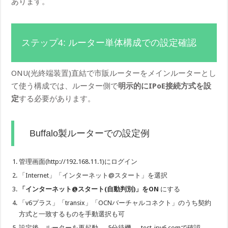
あります。
ステップ4: ルーター単体構成での設定確認
ONU(光終端装置)直結で市販ルーターをメインルーターとし
て使う構成では、ルーター側で
明示的にIPoE接続方式を設
定
する必要があります。
Buffalo製ルーターでの設定例
管理画面(http://192.168.11.1)にログイン
「Internet」「インターネット@スタート」を選択
「インターネット@スタート(自動判別)」をON
にする
「v6プラス」「transix」「OCNバーチャルコネクト」のうち契約
方式と一致するものを手動選択も可
設定後、ルーターを再起動 → 5分待機 → test-ipv6.comで確認