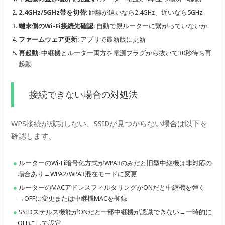
2.4GHz/5GHz帯を切替
: 距離が遠いなら2.4GHz、近いなら5GHz
端末側のWi-Fi接続先確認
: 自動で親ルーターに繋がっていないか
ファームウェア更新
: アプリで最新版に更新
再起動
: 中継機とルーター両方を電源プラグから抜いて30秒待ち再
起動
接続できない場合の対処法
WPS接続が成功しない、SSIDが見つからない場合は以下を
確認します。
ルーターのWi-Fi暗号化方式がWPA3のみだと旧型中継機は非対応の
場合あり→WPA2/WPA3混在モードに変更
ルーターのMACアドレスフィルタリングがONだと中継機を弾く
→OFFに変更または中継機MACを登録
SSIDステルス機能がONだと一部中継機が認識できない→一時的に
OFFにして設定