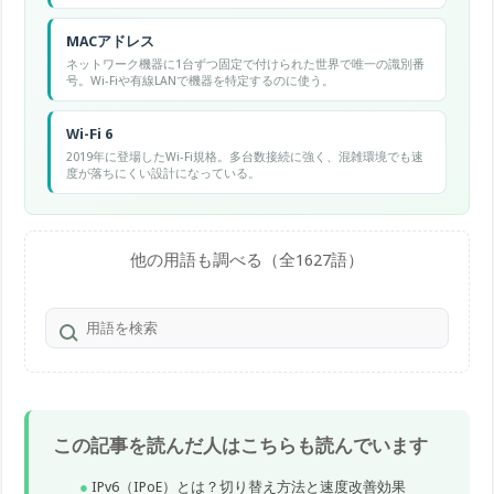
MACアドレス
ネットワーク機器に1台ずつ固定で付けられた世界で唯一の識別番
号。Wi-Fiや有線LANで機器を特定するのに使う。
Wi-Fi 6
2019年に登場したWi-Fi規格。多台数接続に強く、混雑環境でも速
度が落ちにくい設計になっている。
他の用語も調べる（全1627語）
この記事を読んだ人はこちらも読んでいます
IPv6（IPoE）とは？切り替え方法と速度改善効果