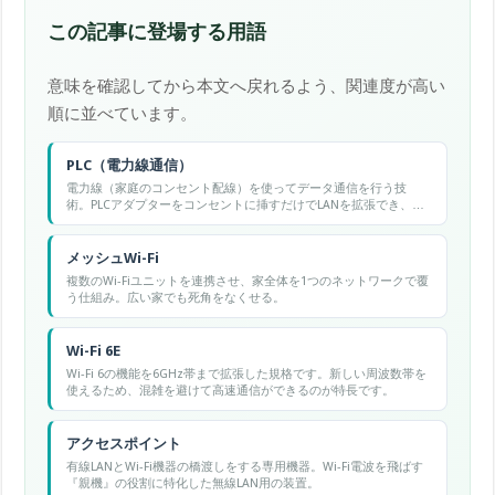
この記事に登場する用語
意味を確認してから本文へ戻れるよう、関連度が高い
順に並べています。
PLC（電力線通信）
電力線（家庭のコンセント配線）を使ってデータ通信を行う技
術。PLCアダプターをコンセントに挿すだけでLANを拡張でき、
Wi-Fiが届かない部屋のネット接続に使われる。TP-LinkのTL-
PA7020が有名。
メッシュWi-Fi
複数のWi-Fiユニットを連携させ、家全体を1つのネットワークで覆
う仕組み。広い家でも死角をなくせる。
Wi-Fi 6E
Wi-Fi 6の機能を6GHz帯まで拡張した規格です。新しい周波数帯を
使えるため、混雑を避けて高速通信ができるのが特長です。
アクセスポイント
有線LANとWi-Fi機器の橋渡しをする専用機器。Wi-Fi電波を飛ばす
『親機』の役割に特化した無線LAN用の装置。