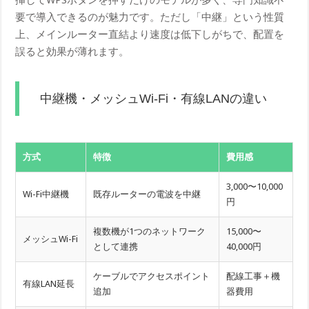
要で導入できるのが魅力です。ただし「中継」という性質
上、メインルーター直結より速度は低下しがちで、配置を
誤ると効果が薄れます。
中継機・メッシュWi-Fi・有線LANの違い
方式
特徴
費用感
3,000〜10,000
Wi-Fi中継機
既存ルーターの電波を中継
円
複数機が1つのネットワーク
15,000〜
メッシュWi-Fi
として連携
40,000円
ケーブルでアクセスポイント
配線工事＋機
有線LAN延長
追加
器費用