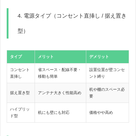
4. 電源タイプ（コンセント直挿し / 据え置き
型）
タイプ
メリット
デメリット
コンセント
省スペース・配線不要・
設置位置が壁コンセ
直挿し
移動も簡単
ント縛り
机や棚のスペース必
据え置き型
アンテナ大きく性能高め
要
ハイブリッ
机にも壁にも対応
価格やや高め
ド型