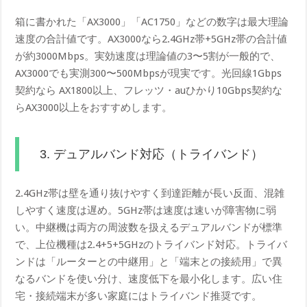
箱に書かれた「AX3000」「AC1750」などの数字は最大理論
速度の合計値です。AX3000なら2.4GHz帯+5GHz帯の合計値
が約3000Mbps。実効速度は理論値の3〜5割が一般的で、
AX3000でも実測300〜500Mbpsが現実です。光回線1Gbps
契約なら AX1800以上、フレッツ・auひかり10Gbps契約な
らAX3000以上をおすすめします。
3. デュアルバンド対応（トライバンド）
2.4GHz帯は壁を通り抜けやすく到達距離が長い反面、混雑
しやすく速度は遅め。5GHz帯は速度は速いが障害物に弱
い。中継機は両方の周波数を扱えるデュアルバンドが標準
で、上位機種は2.4+5+5GHzのトライバンド対応。トライバ
ンドは「ルーターとの中継用」と「端末との接続用」で異
なるバンドを使い分け、速度低下を最小化します。広い住
宅・接続端末が多い家庭にはトライバンド推奨です。