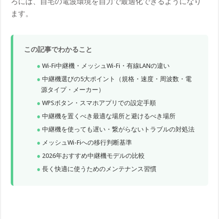
ろには、自宅の電波環境を自力で最適化できるようになり
ます。
この記事でわかること
Wi-Fi中継機・メッシュWi-Fi・有線LANの違い
中継機選びの5大ポイント（規格・速度・周波数・電
源タイプ・メーカー）
WPSボタン・スマホアプリでの設定手順
中継機を置くべき最適な場所と避けるべき場所
中継機を使っても遅い・繋がらないトラブルの対処法
メッシュWi-Fiへの移行判断基準
2026年おすすめ中継機モデルの比較
長く快適に使うためのメンテナンス習慣