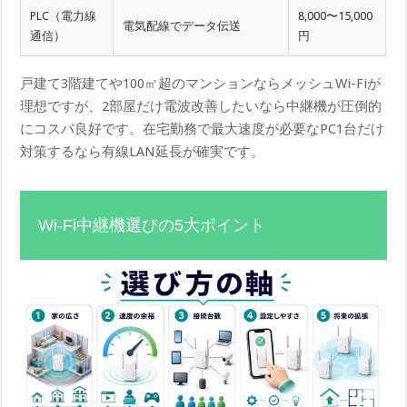
PLC（電力線
8,000〜15,000
電気配線でデータ伝送
通信）
円
戸建て3階建てや100㎡超のマンションならメッシュWi-Fiが
理想ですが、2部屋だけ電波改善したいなら中継機が圧倒的
にコスパ良好です。在宅勤務で最大速度が必要なPC1台だけ
対策するなら有線LAN延長が確実です。
Wi-Fi中継機選びの5大ポイント