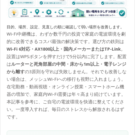
目的、場所、設定、見直しの順に確認して弱い場所を改善します。
Wi-Fi中継機は、わずか数千円の投資で家庭の電波環境を劇
的に改善できるコスパ最強の解決策です。選び方の鉄則は
Wi-Fi 6対応・AX1800以上・国内メーカーまたはTP-Link
。
設置はWPSボタンを押すだけで5分以内に完了します。配置
は
ルーターと死角部屋の中間・床から1m以上・電子レンジ
から離す
の3原則を守れば失敗しません。それでも改善しな
い場合は、メッシュWi-Fiへの移行も視野に入れましょう。
在宅勤務・動画視聴・オンライン授業・スマートホーム機
器の増加で、家庭内Wi-Fi需要は年々高まり続けています。
本記事を参考に、ご自宅の電波環境を快適に整えてくださ
い。一度導入すれば、毎日のストレスから解放されるはず
です。