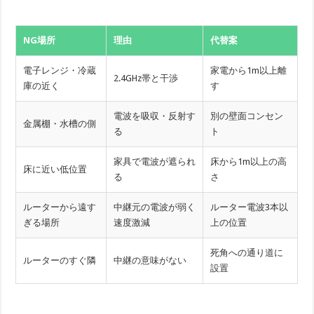
NG場所
理由
代替案
電子レンジ・冷蔵
家電から1m以上離
2.4GHz帯と干渉
庫の近く
す
電波を吸収・反射す
別の壁面コンセン
金属棚・水槽の側
る
ト
家具で電波が遮られ
床から1m以上の高
床に近い低位置
る
さ
ルーターから遠す
中継元の電波が弱く
ルーター電波3本以
ぎる場所
速度激減
上の位置
死角への通り道に
ルーターのすぐ隣
中継の意味がない
設置