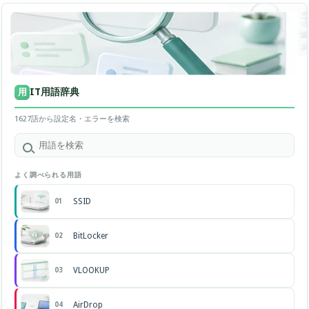
IT用語辞典
用
1627語から設定名・エラーを検索
よく調べられる用語
SSID
01
BitLocker
02
VLOOKUP
03
AirDrop
04