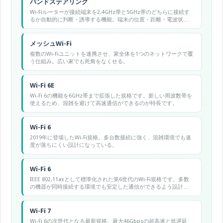
バンドステアリング
Wi-Fiルーターが接続端末を2.4GHz帯と5GHz帯のどちらに接続す
るか自動的に判断・誘導する機能。端末の位置・距離・電波状況
に応じて最適な帯域に割り当て、全体のパフォーマンスを向上さ
せる。
メッシュWi-Fi
複数のWi-Fiユニットを連携させ、家全体を1つのネットワークで覆
う仕組み。広い家でも死角をなくせる。
Wi-Fi 6E
Wi-Fi 6の機能を6GHz帯まで拡張した規格です。新しい周波数帯を
使えるため、混雑を避けて高速通信ができるのが特長です。
Wi-Fi 6
2019年に登場したWi-Fi規格。多台数接続に強く、混雑環境でも速
度が落ちにくい設計になっている。
Wi-Fi 6
IEEE 802.11axとして標準化された第6世代のWi-Fi規格です。多数
の機器が同時接続する環境でも安定した通信ができるよう設計さ
れています。
Wi-Fi 7
Wi-Fi 6の次世代となる最新規格。最大46Gbpsの超高速と低遅延