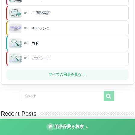
二段階認証
05
キャッシュ
06
VPN
07
パスワード
08
すべての用語を見る →
Recent Posts
GビズIDでマイナンバーカードが読み取れない時の対
辞
用語辞典を検索
▲
処法