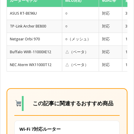
ルーターモデル
MLO対応
6GHZ帯
最大
ASUS RT-BE96U
○
対応
320
TP-Link Archer BE800
○
対応
320
Netgear Orbi 970
○（メッシュ）
対応
16
Buffalo WXR-11000XE12
△（ベータ）
対応
160
NEC Aterm WX11000T12
△（ベータ）
対応
160
この記事に関連するおすすめ商品
Wi-Fi 7対応ルーター