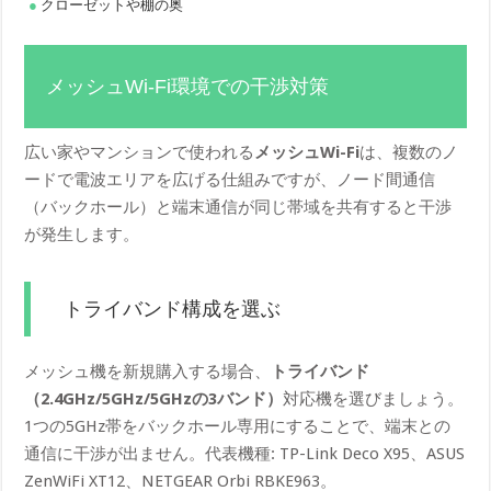
クローゼットや棚の奥
メッシュWi-Fi環境での干渉対策
広い家やマンションで使われる
メッシュWi-Fi
は、複数のノ
ードで電波エリアを広げる仕組みですが、ノード間通信
（バックホール）と端末通信が同じ帯域を共有すると干渉
が発生します。
トライバンド構成を選ぶ
メッシュ機を新規購入する場合、
トライバンド
（2.4GHz/5GHz/5GHzの3バンド）
対応機を選びましょう。
1つの5GHz帯をバックホール専用にすることで、端末との
通信に干渉が出ません。代表機種: TP-Link Deco X95、ASUS
ZenWiFi XT12、NETGEAR Orbi RBKE963。