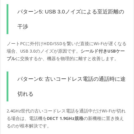
パターン5: USB 3.0ノイズによる至近距離の
干渉
ノートPCに外付けHDD/SSDを繋いだ直後にWi-Fiが遅くなる
場合、USB 3.0のノイズが原因です。
シールド付きUSBケー
ブル
に交換するか、機器を物理的に離すと改善します。
パターン6: 古いコードレス電話の通話時に途
切れる
2.4GHz世代の古いコードレス電話を通話中だけWi-Fiが切れ
る場合は、電話機を
DECT 1.9GHz規格
の新機種に置き換え
るのが根本解決です。