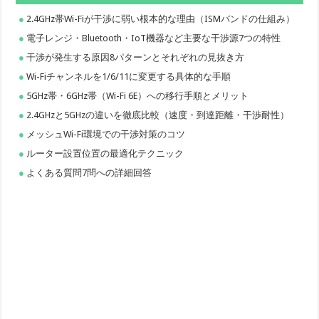
2.4GHz帯Wi-Fiが干渉に弱い根本的な理由（ISMバンドの仕組み）
電子レンジ・Bluetooth・IoT機器など主要な干渉源7つの特性
干渉が発生する原因8パターンとそれぞれの見抜き方
Wi-Fiチャンネルを1/6/11に変更する具体的な手順
5GHz帯・6GHz帯（Wi-Fi 6E）への移行手順とメリット
2.4GHzと5GHzの違いを徹底比較（速度・到達距離・干渉耐性）
メッシュWi-Fi環境での干渉対策のコツ
ルーター設置位置の最適化テクニック
よくある質問7問への詳細回答