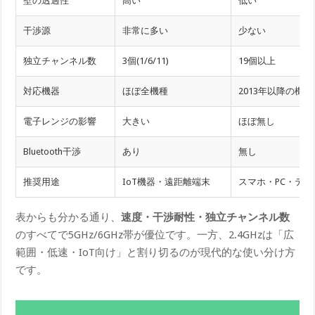
壁の透過性
高い
低い
干渉源
非常に多い
少ない
独立チャンネル数
3個(1/6/11)
19個以上
対応機器
ほぼ全機種
2013年以降の機種
電子レンジの影響
大きい
ほぼ無し
Bluetooth干渉
あり
無し
推奨用途
IoT機器・遠距離端末
スマホ・PC・テレ
表からも分かる通り、
速度・干渉耐性・独立チャンネル数
のすべてで5GHz/6GHz帯が優位です。一方、2.4GHzは「広
範囲・低速・IoT向け」と割り切るのが現代的な使い分け方
です。