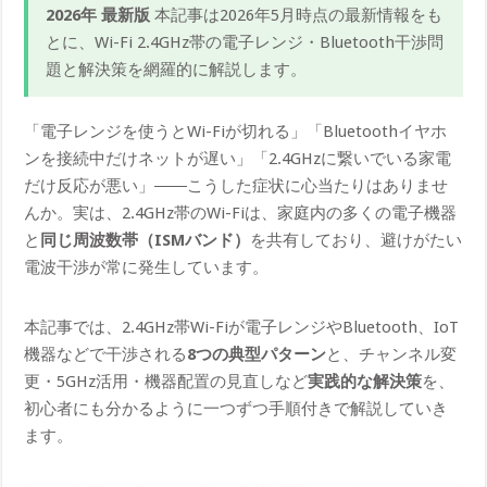
2026年 最新版
本記事は2026年5月時点の最新情報をも
とに、Wi-Fi 2.4GHz帯の電子レンジ・Bluetooth干渉問
題と解決策を網羅的に解説します。
「電子レンジを使うとWi-Fiが切れる」「Bluetoothイヤホ
ンを接続中だけネットが遅い」「2.4GHzに繋いでいる家電
だけ反応が悪い」――こうした症状に心当たりはありませ
んか。実は、2.4GHz帯のWi-Fiは、家庭内の多くの電子機器
と
同じ周波数帯（ISMバンド）
を共有しており、避けがたい
電波干渉が常に発生しています。
本記事では、2.4GHz帯Wi-Fiが電子レンジやBluetooth、IoT
機器などで干渉される
8つの典型パターン
と、チャンネル変
更・5GHz活用・機器配置の見直しなど
実践的な解決策
を、
初心者にも分かるように一つずつ手順付きで解説していき
ます。