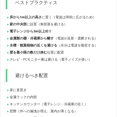
ベストプラクティス
床から1m以上の高さ
に置く（電波は球状に広がるため）
家の中央部
に設置（角部屋を避ける）
電子レンジから3m以上
離す
金属製の棚・冷蔵庫から離す
（電波が反射・遮断される）
水槽・観葉植物の近くを避ける
（水分は電波を吸収する）
壁を最小限の数だけ挟む
位置に配置
テレビ・PCモニター裏は避ける（電子ノイズが多い）
避けるべき配置
床に直置き
金属ラックの内部
キッチンカウンター（電子レンジ・冷蔵庫の近く）
窓際（外への漏洩が増え、屋内が薄くなる）