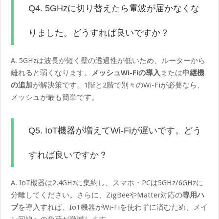
Q4. 5GHzに切り替えたら電波が届かなくな
りました。どうすれば良いですか？
A. 5GHzは波長が短く壁の透過性が低いため、ルーターから
離れると弱くなります。
メッシュWi-Fiの導入
または
中継機
の追加
が解決策です。1階と2階で別々のWi-Fiが必要なら、
メッシュが最も簡単です。
Q5. IoT機器が増えてWi-Fiが遅いです。どう
すれば良いですか？
A. IoT機器は2.4GHzに集約し、スマホ・PCは5GHz/6GHzに
分離してください。さらに、ZigBeeやMatter対応の
専用ハ
ブ
を導入すれば、IoT機器がWi-Fiを使わずに済むため、メイ