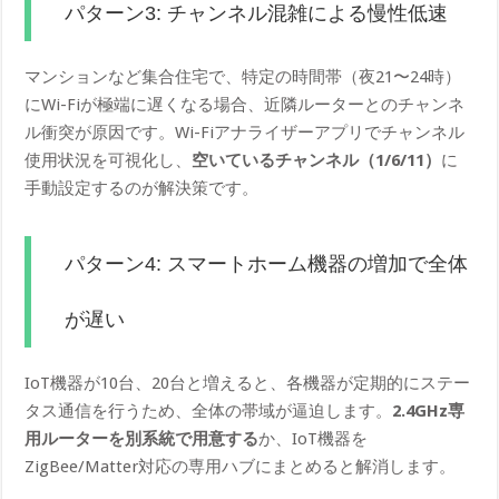
パターン3: チャンネル混雑による慢性低速
マンションなど集合住宅で、特定の時間帯（夜21〜24時）
にWi-Fiが極端に遅くなる場合、近隣ルーターとのチャンネ
ル衝突が原因です。Wi-Fiアナライザーアプリでチャンネル
使用状況を可視化し、
空いているチャンネル（1/6/11）
に
手動設定するのが解決策です。
パターン4: スマートホーム機器の増加で全体
が遅い
IoT機器が10台、20台と増えると、各機器が定期的にステー
タス通信を行うため、全体の帯域が逼迫します。
2.4GHz専
用ルーターを別系統で用意する
か、IoT機器を
ZigBee/Matter対応の専用ハブにまとめると解消します。