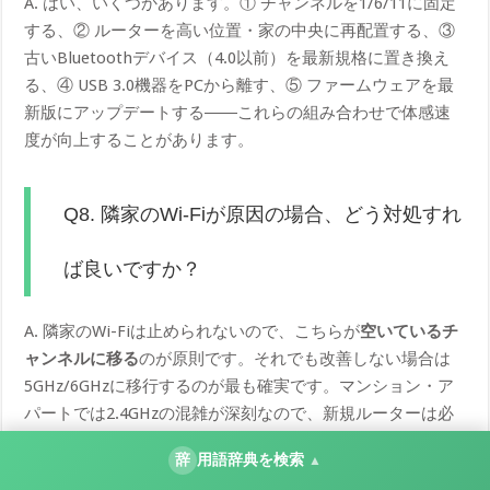
A. はい、いくつかあります。① チャンネルを1/6/11に固定
する、② ルーターを高い位置・家の中央に再配置する、③
古いBluetoothデバイス（4.0以前）を最新規格に置き換え
る、④ USB 3.0機器をPCから離す、⑤ ファームウェアを最
新版にアップデートする――これらの組み合わせで体感速
度が向上することがあります。
Q8. 隣家のWi-Fiが原因の場合、どう対処すれ
ば良いですか？
A. 隣家のWi-Fiは止められないので、こちらが
空いているチ
ャンネルに移る
のが原則です。それでも改善しない場合は
5GHz/6GHzに移行するのが最も確実です。マンション・ア
パートでは2.4GHzの混雑が深刻なので、新規ルーターは必
ず5GHz以上対応機種を選びましょう。
辞
用語辞典を検索
▲