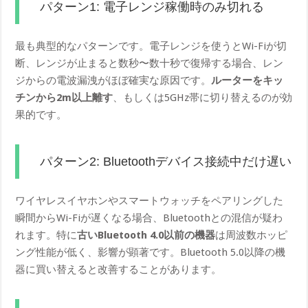
パターン1: 電子レンジ稼働時のみ切れる
最も典型的なパターンです。電子レンジを使うとWi-Fiが切
断、レンジが止まると数秒〜数十秒で復帰する場合、レン
ジからの電波漏洩がほぼ確実な原因です。
ルーターをキッ
チンから2m以上離す
、もしくは5GHz帯に切り替えるのが効
果的です。
パターン2: Bluetoothデバイス接続中だけ遅い
ワイヤレスイヤホンやスマートウォッチをペアリングした
瞬間からWi-Fiが遅くなる場合、Bluetoothとの混信が疑わ
れます。特に
古いBluetooth 4.0以前の機器
は周波数ホッピ
ング性能が低く、影響が顕著です。Bluetooth 5.0以降の機
器に買い替えると改善することがあります。