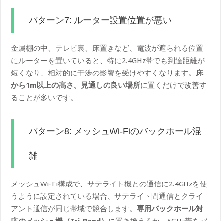
パターン7: ルーター設置位置が悪い
金属棚の中、テレビ裏、床置きなど、電波が遮られる位置
にルーターを置いていると、特に2.4GHz帯でも到達距離が
短くなり、相対的に干渉の影響を受けやすくなります。
床
から1m以上の高さ、見通しの良い場所
に置くだけで改善す
ることが多いです。
パターン8: メッシュWi-Fiのバックホール混
雑
メッシュWi-Fi構成で、サテライト機との通信に2.4GHzを使
うように設定されている場合、サテライト間通信とクライ
アント通信が同じ帯域で競合します。
専用バックホール対
応のメッシュ機（Tri-Band）
に置き換えるか、5GHz帯をバ