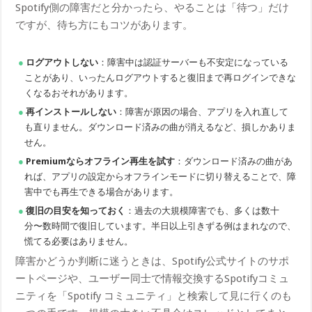
Spotify側の障害だと分かったら、やることは「待つ」だけ
ですが、待ち方にもコツがあります。
ログアウトしない
：障害中は認証サーバーも不安定になっている
ことがあり、いったんログアウトすると復旧まで再ログインできな
くなるおそれがあります。
再インストールしない
：障害が原因の場合、アプリを入れ直して
も直りません。ダウンロード済みの曲が消えるなど、損しかありま
せん。
Premiumならオフライン再生を試す
：ダウンロード済みの曲があ
れば、アプリの設定からオフラインモードに切り替えることで、障
害中でも再生できる場合があります。
復旧の目安を知っておく
：過去の大規模障害でも、多くは数十
分〜数時間で復旧しています。半日以上引きずる例はまれなので、
慌てる必要はありません。
障害かどうか判断に迷うときは、Spotify公式サイトのサポ
ートページや、ユーザー同士で情報交換するSpotifyコミュ
ニティを「Spotify コミュニティ」と検索して見に行くのも