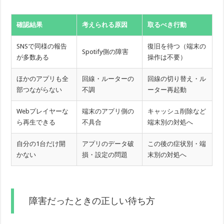
確認結果
考えられる原因
取るべき行動
SNSで同様の報告
復旧を待つ（端末の
Spotify側の障害
が多数ある
操作は不要）
ほかのアプリも全
回線・ルーターの
回線の切り替え・ル
部つながらない
不調
ーター再起動
Webプレイヤーな
端末のアプリ側の
キャッシュ削除など
ら再生できる
不具合
端末別の対処へ
自分の1台だけ開
アプリのデータ破
この後の症状別・端
かない
損・設定の問題
末別の対処へ
障害だったときの正しい待ち方