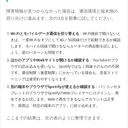
障害情報が見つからなかった場合は、通信環境と端末側の
切り分けに進みます。次の3点を順番に試してください。
Wi-Fiとモバイルデータ通信を切り替える
：Wi-Fi接続で開けないと
きは、一度Wi-Fiをオフにして4G／5G回線だけで起動できるか確認
します。モバイル回線で開けるならルーターの再起動を試しまし
ょう。逆のパターンも同様です。
ほかのアプリやWebサイトが開けるか確認する
：YouTubeやブラ
ウザの読み込みも遅いなら、Spotifyではなく回線そのものの不調
です。通信制限（速度制限）にかかっている場合も、音楽ストリ
ーミングは途切れやすくなります。
別の端末やブラウザでSpotifyが使えるか確認する
：パソコンやタ
ブレットのブラウザでSpotifyのWebプレイヤーにログインし、再
生できるか試します。Webで再生できるならアカウントは正常
で、原因は「特定の端末のアプリ」に絞り込めます。
ここまでの結果は、次の表のように整理できます。