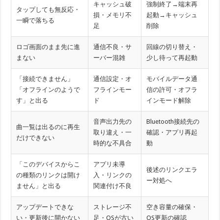
キャッシュ破
強制終了→端末再
タップしても無反応・
損・メモリ不
起動→キャッシュ
一瞬で落ちる
足
削除
ロゴ画面のまま先に進
通信不良・サ
回線の切り替え・
まない
ーバー混雑
少し待って再起動
「接続できません」
通信設定・オ
モバイルデータ通
「オフラインのようで
フラインモー
信の許可・オフラ
す」と出る
ド
インモード解除
音声出力先の
Bluetooth接続先の
曲一覧は出るのに再生
取り違え・一
確認・アプリ再起
だけできない
時的な不具合
動
「このデバイスからこ
アプリ未導
後述のリンクエラ
の種類のリンクは開け
入・リンクの
ー対処へ
ません」と出る
関連付け不良
アップデートできな
ストレージ不
空き容量の確保・
い・更新後に開かない
足・OSが古い
OS更新の確認