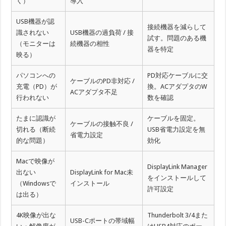
く）
導入
USB機器が認
接続機器を減らして
識されない
USB機器の過負荷 / 接
試す。問題のある機
（モニターは
続機器の相性
器を特定
映る）
パソコンへの
PD対応ケーブルに交
ケーブルのPD非対応 /
充電（PD）が
換。ACアダプタのW
ACアダプタ不足
行われない
数を確認
たまに認識が
ケーブルを固定。
ケーブルの接触不良 /
切れる（断続
USB省電力設定を無
省電力設定
的な問題）
効化
Macで映像が
DisplayLink Manager
出ない
DisplayLink for Mac未
をインストールして
（Windowsで
インストール
許可設定
は出る）
4K映像が出な
Thunderbolt 3/4また
USB-Cポートの帯域幅