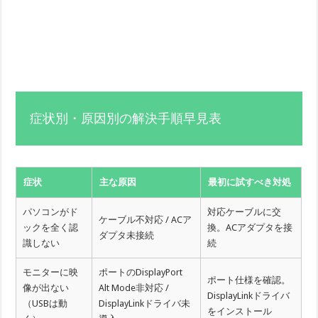
症状別・原因別の解決手順早見表
症状
主な原因
最初に試すべき対処
パソコンがド
対応ケーブルに交
ケーブル不対応 / ACア
ックを全く認
換。ACアダプタを接
ダプタ未接続
識しない
続
モニターに映
ポートのDisplayPort
ポート仕様を確認。
像が出ない
Alt Mode非対応 /
DisplayLinkドライバ
（USBは動
DisplayLinkドライバ未
をインストール