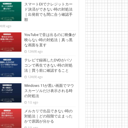
スマートEXでクレジットカー
ド決済ができない時の対処法
｜出発前でも間に合う確認手
順
時間 ago
YouTubeで音は出るのに映像が
映らない時の対処法｜真っ黒
な画面を直す
12時間 ago
テレビで録画したDVDがパソ
コンで再生できない時の対処
法｜買う前に確認すること
12時間 ago
Windows 11が黒い画面でマウ
スカーソルだけ表示される時
の対処法
1日 ago
メルカリで出品できない時の
対処法｜どの段階で止まった
かで原因が分かる
1日 ago