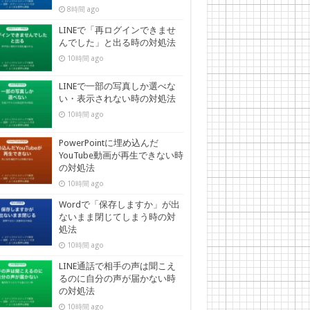
8時間 ago
LINEで「再ログインできませ
んでした」と出る時の対処法
10時間 ago
LINEで一部の写真しか選べな
い・表示されない時の対処法
10時間 ago
PowerPointに埋め込んだ
YouTube動画が再生できない時
の対処法
10時間 ago
Wordで「保存しますか」が出
ないまま閉じてしまう時の対
処法
10時間 ago
LINE通話で相手の声は聞こえ
るのに自分の声が届かない時
の対処法
10時間 ago