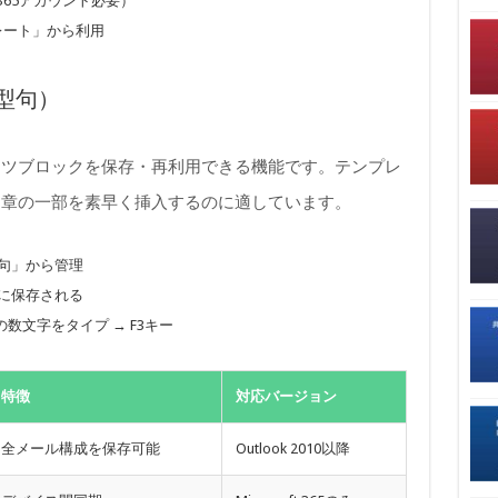
ft 365アカウント必要）
レート」から利用
型句）
ンツブロックを保存・再利用できる機能です。テンプレ
文章の一部を素早く挿入するのに適しています。
句」から管理
m）に保存される
数文字をタイプ → F3キー
特徴
対応バージョン
全メール構成を保存可能
Outlook 2010以降