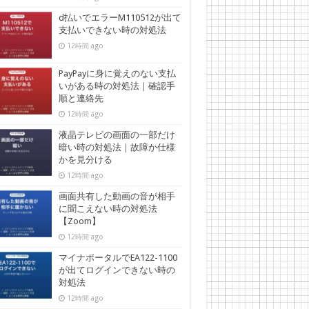
d払いでエラーM110512が出て
支払いできない時の対処法
12時間 ago
PayPayに身に覚えのない支払
いがある時の対処法｜確認手
順と連絡先
12時間 ago
液晶テレビの画面の一部だけ
暗い時の対処法｜故障か仕様
かを見分ける
12時間 ago
画面共有した動画の音が相手
に聞こえない時の対処法
【Zoom】
12時間 ago
マイナポータルでEA122-1100
が出てログインできない時の
対処法
12時間 ago