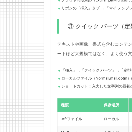
クラウド同期対応（Exchange/Microso
リボンの「挿入」タブ → 「マイ テンプ
③ クイック パーツ（定
テキストや画像、書式を含むコンテ
ートほど大規模ではなく、よく使う
「挿入」→「クイック パーツ」→「定型
ローカルファイル（NormalEmail.dot
ショートカット：入力した文字列の最初の
種類
保存場所
.oftファイル
ローカル