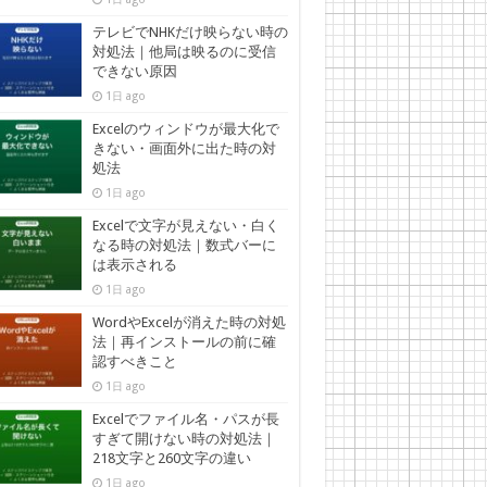
テレビでNHKだけ映らない時の
対処法｜他局は映るのに受信
できない原因
1日 ago
Excelのウィンドウが最大化で
きない・画面外に出た時の対
処法
1日 ago
Excelで文字が見えない・白く
なる時の対処法｜数式バーに
は表示される
1日 ago
WordやExcelが消えた時の対処
法｜再インストールの前に確
認すべきこと
1日 ago
Excelでファイル名・パスが長
すぎて開けない時の対処法｜
218文字と260文字の違い
1日 ago