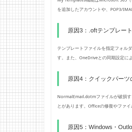
My Templates機能はMicrosoft
を追加したアカウントや、POP3/I
原因3：.oftテンプレ
テンプレートファイルを指定フォルダ以
す。また、OneDriveとの同期設
原因4：クイックパーツ
NormalEmail.dotmファイ
とがあります。Officeの修復やフ
原因5：Windows・O