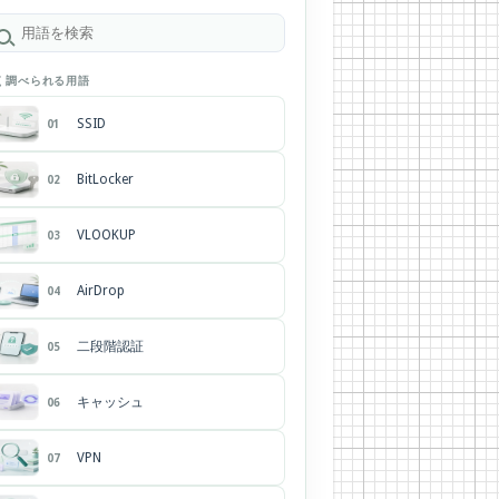
く調べられる用語
SSID
01
BitLocker
02
VLOOKUP
03
AirDrop
04
二段階認証
05
キャッシュ
06
VPN
07