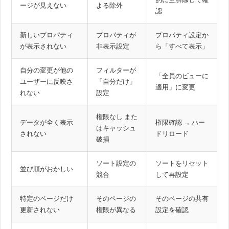
ージが見えない
よる除外
認
新しいプロパティ
プロパティが
プロパティ設定か
が表示されない
非表示設定
ら「すべて表示」
自分の変更が他の
フィルターが
「全員のビューに
ユーザーに反映さ
「自分だけ」
適用」に変更
れない
設定
権限なし また
データが全く表示
権限確認 → ハー
はキャッシュ
されない
ドリロード
破損
ソート設定の
ソートをリセット
並び順がおかしい
競合
して再設定
特定のページだけ
そのページの
そのページの共有
更新されない
権限が異なる
設定を確認