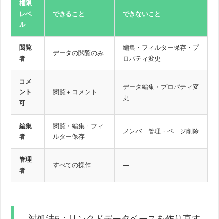
権限
レベ
できること
できないこと
ル
閲覧
編集・フィルター保存・プ
データの閲覧のみ
者
ロパティ変更
コメ
データ編集・プロパティ変
ント
閲覧＋コメント
更
可
編集
閲覧・編集・フィ
メンバー管理・ページ削除
者
ルター保存
管理
すべての操作
—
者
対処法5：リンクドデータベースを作り直す