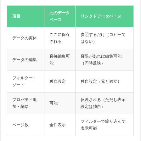
元のデータ
項目
リンクドデータベース
ベース
ここに保存
参照するだけ（コピーで
データの実体
される
はない）
直接編集可
権限があれば編集可能
データの編集
能
（即時反映）
フィルター・
独自設定
独自設定（元と独立）
ソート
プロパティ追
反映される（ただし表示
可能
加・削除
設定は独自）
フィルターで絞り込んで
ページ数
全件表示
表示可能