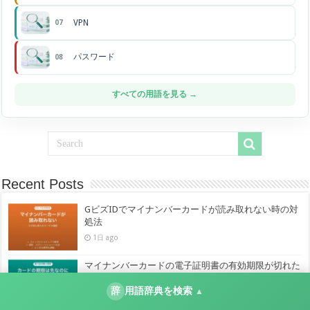
VPN
07
パスワード
08
すべての用語を見る →
Recent Posts
GビズIDでマイナンバーカードが読み取れない時の対
処法
1日 ago
マイナンバーカードの電子証明書の有効期限が切れた
時の更新手続き
辞
用語辞典を検索
▲
1日 ago