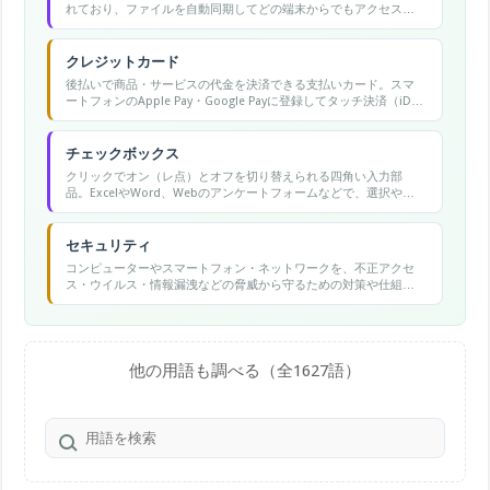
れており、ファイルを自動同期してどの端末からでもアクセスで
きる。
クレジットカード
後払いで商品・サービスの代金を決済できる支払いカード。スマ
ートフォンのApple Pay・Google Payに登録してタッチ決済（iD・
Visa payWave等）としても利用できます。限度額・利用明細・不
正利用の確認・管理が重要なポイントです。
チェックボックス
クリックでオン（レ点）とオフを切り替えられる四角い入力部
品。ExcelやWord、Webのアンケートフォームなどで、選択や完
了の管理に使う。
セキュリティ
コンピューターやスマートフォン・ネットワークを、不正アクセ
ス・ウイルス・情報漏洩などの脅威から守るための対策や仕組み
の総称。
他の用語も調べる（全1627語）