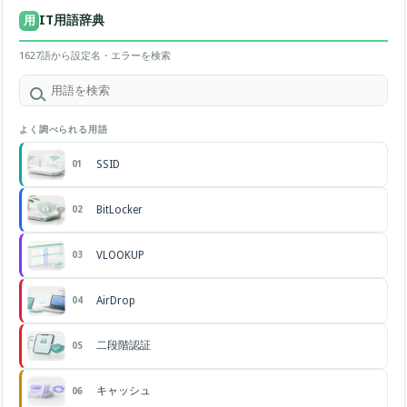
IT用語辞典
用
1627語から設定名・エラーを検索
よく調べられる用語
SSID
01
BitLocker
02
VLOOKUP
03
AirDrop
04
二段階認証
05
キャッシュ
06