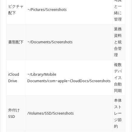
ピクチャ
と一
~/Pictures/Screenshots
配下
緒に
管理
業務
資料
書類配下
~/Documents/Screenshots
と統
合管
理
複数
デバ
iCloud
~/Library/Mobile
イス
Drive
Documents/com~apple~CloudDocs/Screenshots
自動
同期
本体
スト
外付け
/Volumes/SSD/Screenshots
レー
SSD
ジ節
約