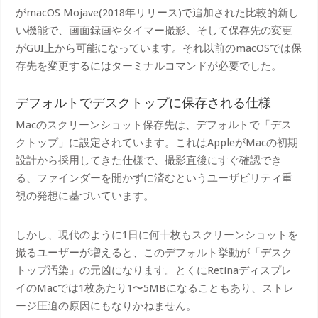
がmacOS Mojave(2018年リリース)で追加された比較的新し
い機能で、画面録画やタイマー撮影、そして保存先の変更
がGUI上から可能になっています。それ以前のmacOSでは保
存先を変更するにはターミナルコマンドが必要でした。
デフォルトでデスクトップに保存される仕様
Macのスクリーンショット保存先は、デフォルトで「デス
クトップ」に設定されています。これはAppleがMacの初期
設計から採用してきた仕様で、撮影直後にすぐ確認でき
る、ファインダーを開かずに済むというユーザビリティ重
視の発想に基づいています。
しかし、現代のように1日に何十枚もスクリーンショットを
撮るユーザーが増えると、このデフォルト挙動が「デスク
トップ汚染」の元凶になります。とくにRetinaディスプレ
イのMacでは1枚あたり1〜5MBになることもあり、ストレ
ージ圧迫の原因にもなりかねません。