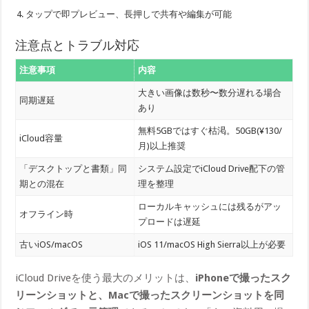
タップで即プレビュー、長押しで共有や編集が可能
注意点とトラブル対応
注意事項
内容
大きい画像は数秒〜数分遅れる場合
同期遅延
あり
無料5GBではすぐ枯渇。50GB(¥130/
iCloud容量
月)以上推奨
「デスクトップと書類」同
システム設定でiCloud Drive配下の管
期との混在
理を整理
ローカルキャッシュには残るがアッ
オフライン時
プロードは遅延
古いiOS/macOS
iOS 11/macOS High Sierra以上が必要
iCloud Driveを使う最大のメリットは、
iPhoneで撮ったスク
リーンショットと、Macで撮ったスクリーンショットを同