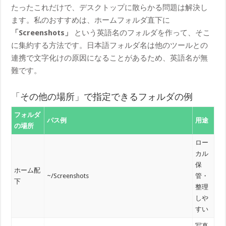
たったこれだけで、デスクトップに散らかる問題は解決し
ます。私のおすすめは、ホームフォルダ直下に
「Screenshots」
という英語名のフォルダを作って、そこ
に集約する方法です。日本語フォルダ名は他のツールとの
連携で文字化けの原因になることがあるため、英語名が無
難です。
「その他の場所」で指定できるフォルダの例
フォルダ
パス例
用途
の場所
ロー
カル
保
ホーム配
~/Screenshots
管・
下
整理
しや
すい
写真