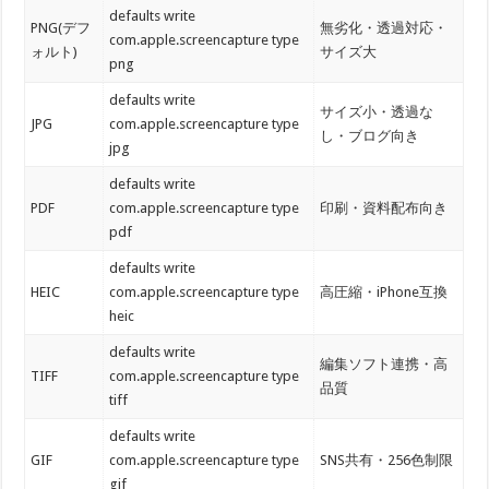
default​s write
PNG(デフ
無劣化・透過対応・
com.apple.screencapture type
ォルト)
サイズ大
png
default​s write
サイズ小・透過な
JPG
com.apple.screencapture type
し・ブログ向き
jpg
default​s write
PDF
com.apple.screencapture type
印刷・資料配布向き
pdf
default​s write
HEIC
com.apple.screencapture type
高圧縮・iPhone互換
heic
default​s write
編集ソフト連携・高
TIFF
com.apple.screencapture type
品質
tiff
default​s write
GIF
com.apple.screencapture type
SNS共有・256色制限
gif