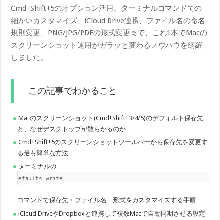
Cmd+Shift+5のオプション活用、ターミナルコマンドでの
細かいカスタマイズ、iCloud Drive連携、ファイル名の命名
規則変更、PNG/JPG/PDFの形式変更まで、これ1本でMacの
スクリーンショット運用がガラッと変わるノウハウを網羅
しました。
この記事でわかること
Macのスクリーンショット(Cmd+Shift+3/4/5)のデフォルト保存先
と、なぜデスクトップが散らかるのか
Cmd+Shift+5のスクリーンショットツールバーから保存先を変更す
る最も簡単な方法
ターミナルの
default​s write
コマンドで保存先・ファイル名・形式をカスタマイズする手順
iCloud DriveやDropboxと連携して複数Macで自動同期させる設定