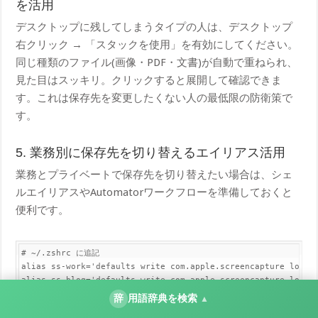
を活用
デスクトップに残してしまうタイプの人は、デスクトップ
右クリック → 「スタックを使用」を有効にしてください。
同じ種類のファイル(画像・PDF・文書)が自動で重ねられ、
見た目はスッキリ。クリックすると展開して確認できま
す。これは保存先を変更したくない人の最低限の防衛策で
す。
5. 業務別に保存先を切り替えるエイリアス活用
業務とプライベートで保存先を切り替えたい場合は、シェ
ルエイリアスやAutomatorワークフローを準備しておくと
便利です。
# ~/.zshrc に追記

alias ss-work='default​s write com.apple.screencapture locati
alias ss-blog='default​s write com.apple.screencapture locat
辞
用語辞典を検索
▲