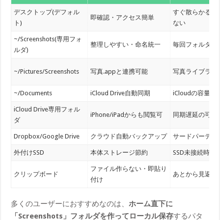
デスクトップ(デフォル
すぐ散らかる・
即確認・アクセス簡単
ト)
ない
~/Screenshots(専用フォ
整理しやすい・命名統一
毎回フォルダを
ルダ)
~/Pictures/Screenshots
写真.appと連携可能
写真ライブラリ
~/Documents
iCloud Drive自動同期
iCloudの容量
iCloud Drive専用フォル
iPhone/iPadからも閲覧可
同期遅延の可能
ダ
Dropbox/Google Drive
クラウド自動バックアップ
サードパーティ
外付けSSD
本体ストレージ節約
SSD未接続時は
ファイル作らない・即貼り
クリップボード
あとから見返せ
付け
多くのユーザーにおすすめなのは、
ホーム直下に
「Screenshots」フォルダを作ってローカル保存
するパタ