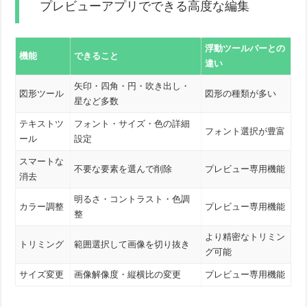
プレビューアプリでできる高度な編集
浮動ツールバーとの
機能
できること
違い
矢印・四角・円・吹き出し・
図形ツール
図形の種類が多い
星など多数
テキストツ
フォント・サイズ・色の詳細
フォント選択が豊富
ール
設定
スマートな
不要な要素を選んで削除
プレビュー専用機能
消去
明るさ・コントラスト・色調
カラー調整
プレビュー専用機能
整
より精密なトリミン
トリミング
範囲選択して画像を切り抜き
グ可能
サイズ変更
画像解像度・縦横比の変更
プレビュー専用機能