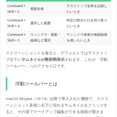
Command +
デスクトップ全体を記録し
画面全体
Shift + 3
たいとき
Command +
特定の部分だけを切り取り
選択した範囲
Shift + 4
たいとき
Command +
ウィンドウ・画面・
ウィンドウ単体や画面録画
Shift + 5
録画など選択
を使いたいとき
スクリーンショットを撮ると、デフォルトではデスクトッ
プ右下に
サムネイルが数秒間表示
されます。これが「浮動
ツールバー」へのアクセス口です。
浮動ツールバーとは
macOS Mojave（10.14）以降で導入された機能で、スクリ
ーンショット直後に右下に現れるサムネイルをクリックす
ると、その場でマークアップ編集ができる画面が開きま