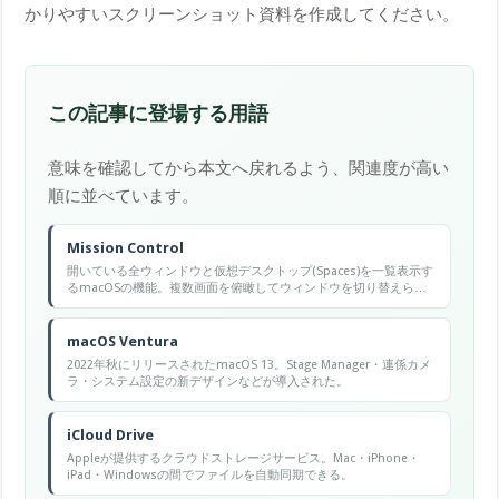
かりやすいスクリーンショット資料を作成してください。
この記事に登場する用語
意味を確認してから本文へ戻れるよう、関連度が高い
順に並べています。
Mission Control
開いている全ウィンドウと仮想デスクトップ(Spaces)を一覧表示す
るmacOSの機能。複数画面を俯瞰してウィンドウを切り替えられ
る。
macOS Ventura
2022年秋にリリースされたmacOS 13。Stage Manager・連係カメ
ラ・システム設定の新デザインなどが導入された。
iCloud Drive
Appleが提供するクラウドストレージサービス。Mac・iPhone・
iPad・Windowsの間でファイルを自動同期できる。