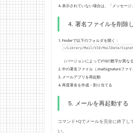
表示されていない場合は、「メッセージ
4. 署名ファイルを削
Finderで以下のフォルダを開く：
~/Library/Mail/V10/MailData/Signa
（バージョンによってV10の数字が異な
中の署名ファイル（.mailsignatureフ
メールアプリを再起動
再度署名を作成・割り当てる
5. メールを再起動する
コマンド+Qでメールを完全に終了し
い。