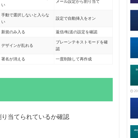
メール設定から割り当て
い
手動で選択しないと入らな
設定で自動挿入をオン
い
新規のみ入る
返信/転送の設定を確認
プレーンテキストモードを確
デザインが乱れる
認
署名が消える
一度削除して再作成
20
に割り当てられているか確認