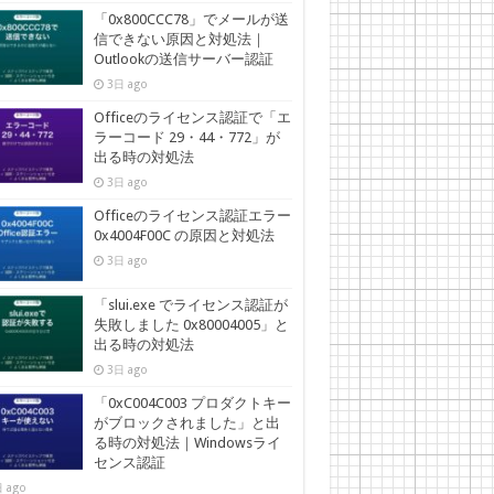
「0x800CCC78」でメールが送
信できない原因と対処法｜
Outlookの送信サーバー認証
3日 ago
Officeのライセンス認証で「エ
ラーコード 29・44・772」が
出る時の対処法
3日 ago
Officeのライセンス認証エラー
0x4004F00C の原因と対処法
3日 ago
「slui.exe でライセンス認証が
失敗しました 0x80004005」と
出る時の対処法
3日 ago
「0xC004C003 プロダクトキー
がブロックされました」と出
る時の対処法｜Windowsライ
センス認証
 ago