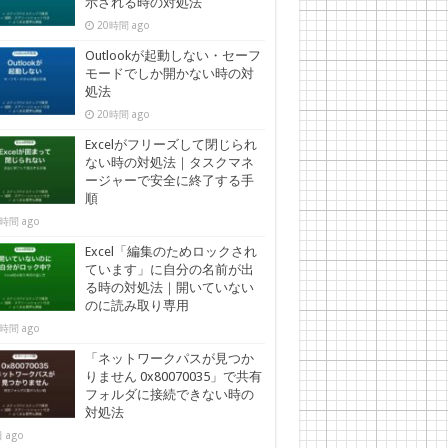
示される時の対処法
20時間 ago
Outlookが起動しない・セーフ
モードでしか開かない時の対
処法
20時間 ago
Excelがフリーズして閉じられ
ない時の対処法｜タスクマネ
ージャーで安全に終了する手
順
時間 ago
Excel「編集のためロックされ
ています」に自分の名前が出
る時の対処法｜開いていない
のに読み取り専用
時間 ago
「ネットワークパスが見つか
りません 0x80070035」で共有
フォルダに接続できない時の
対処法
 ago