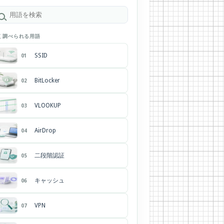
く調べられる用語
SSID
01
BitLocker
02
VLOOKUP
03
AirDrop
04
二段階認証
05
キャッシュ
06
VPN
07