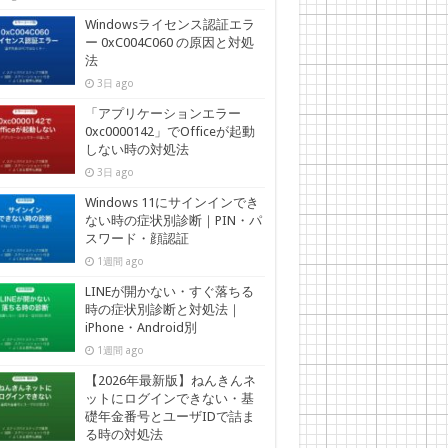
Windowsライセンス認証エラ
ー 0xC004C060 の原因と対処
法
3日 ago
「アプリケーションエラー
0xc0000142」でOfficeが起動
しない時の対処法
3日 ago
Windows 11にサインインでき
ない時の症状別診断｜PIN・パ
スワード・顔認証
1週間 ago
LINEが開かない・すぐ落ちる
時の症状別診断と対処法｜
iPhone・Android別
1週間 ago
【2026年最新版】ねんきんネ
ットにログインできない・基
礎年金番号とユーザIDで詰ま
る時の対処法