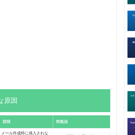
な原因
症状
対処法
メール作成時に挿入されな