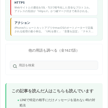
HTTPS
Webサイトとの通信をSSL・TLSで暗号化した安全なプロトコル。
アドレスの先頭が『https://』かつ鍵マーク付きで表示される。
アクション
iPhoneのショートカットアプリやmacOSのオートメーターで定義
される処理の最小単位。「URLを開く」「音量を設定」「テキスト
を翻訳」など具体的な操作一つひとつを指す
他の用語も調べる（全1627語）
この記事を読んだ人はこちらも読んでいます
LINEで特定の相手にだけメッセージを送れない時の対
処法