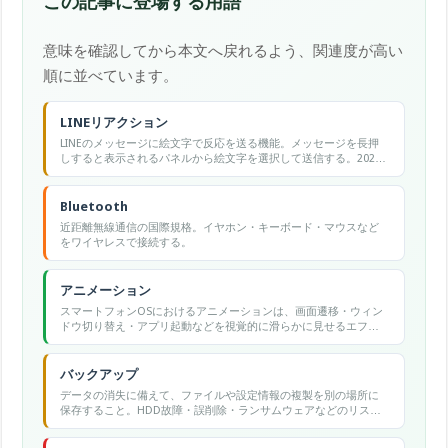
この記事に登場する用語
意味を確認してから本文へ戻れるよう、関連度が高い
順に並べています。
LINEリアクション
LINEのメッセージに絵文字で反応を送る機能。メッセージを長押
しすると表示されるパネルから絵文字を選択して送信する。2022
年に追加。
Bluetooth
近距離無線通信の国際規格。イヤホン・キーボード・マウスなど
をワイヤレスで接続する。
アニメーション
スマートフォンOSにおけるアニメーションは、画面遷移・ウィン
ドウ切り替え・アプリ起動などを視覚的に滑らかに見せるエフェ
クトで、Androidの開発者オプションで速度調整が可能です。
バックアップ
データの消失に備えて、ファイルや設定情報の複製を別の場所に
保存すること。HDD故障・誤削除・ランサムウェアなどのリスク
に対する基本的なデータ保護手段。