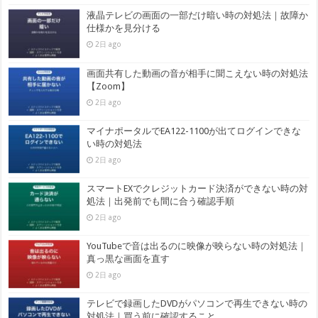
液晶テレビの画面の一部だけ暗い時の対処法｜故障か
仕様かを見分ける
2日 ago
画面共有した動画の音が相手に聞こえない時の対処法
【Zoom】
2日 ago
マイナポータルでEA122-1100が出てログインできな
い時の対処法
2日 ago
スマートEXでクレジットカード決済ができない時の対
処法｜出発前でも間に合う確認手順
2日 ago
YouTubeで音は出るのに映像が映らない時の対処法｜
真っ黒な画面を直す
2日 ago
テレビで録画したDVDがパソコンで再生できない時の
対処法｜買う前に確認すること