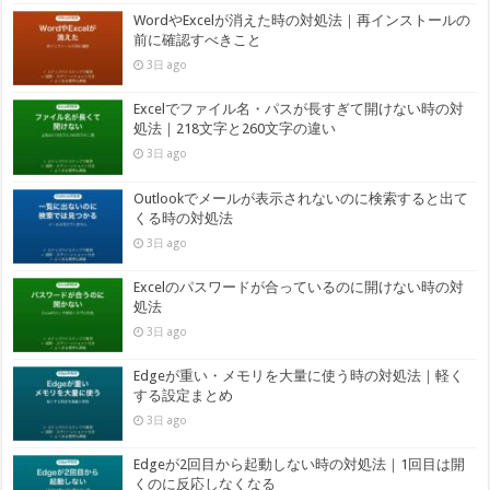
WordやExcelが消えた時の対処法｜再インストールの
前に確認すべきこと
3日 ago
Excelでファイル名・パスが長すぎて開けない時の対
処法｜218文字と260文字の違い
3日 ago
Outlookでメールが表示されないのに検索すると出て
くる時の対処法
3日 ago
Excelのパスワードが合っているのに開けない時の対
処法
3日 ago
Edgeが重い・メモリを大量に使う時の対処法｜軽く
する設定まとめ
3日 ago
Edgeが2回目から起動しない時の対処法｜1回目は開
くのに反応しなくなる