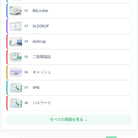
BitLocker
02
VLOOKUP
03
AirDrop
04
二段階認証
05
キャッシュ
06
VPN
07
パスワード
08
すべての用語を見る →