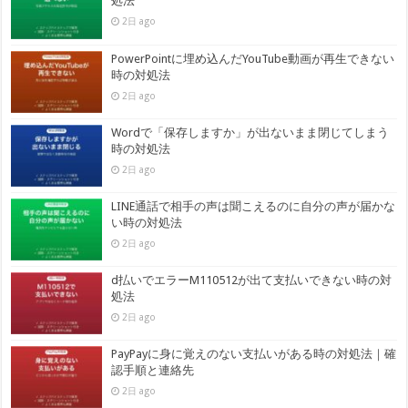
処法
2日 ago
PowerPointに埋め込んだYouTube動画が再生できない
時の対処法
2日 ago
Wordで「保存しますか」が出ないまま閉じてしまう
時の対処法
2日 ago
LINE通話で相手の声は聞こえるのに自分の声が届かな
い時の対処法
2日 ago
d払いでエラーM110512が出て支払いできない時の対
処法
2日 ago
PayPayに身に覚えのない支払いがある時の対処法｜確
認手順と連絡先
2日 ago