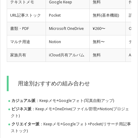
テキストメモ
Google Keep
無料
付箋
URL記事ストック
Pocket
無料(基本機能)
読み
書類・PDF
Microsoft OneDrive
¥260〜
Off
マルチ用途
Notion
無料〜
デー
家族共有
iCloud共有アルバム
無料
Ap
用途別おすすめの組み合わせ
カジュアル派
：Keepメモ+Googleフォト(写真自動アップ)
ビジネス派
：Keepメモ+OneDrive(ファイル管理)+Notion(プロジェ
クト)
クリエイター派
：Keepメモ+Googleフォト+Pocket(リサーチ用記事
ストック)