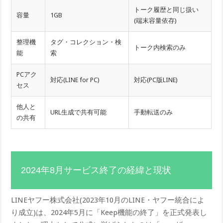
トーク履歴と同じ扱い
容量
1GB
(端末容量依存)
整理機
タグ・コレクション・検
トーク内検索のみ
能
索
PCアク
対応(LINE for PC)
対応(PC版LINE)
セス
他人と
URL生成で共有可能
手動転送のみ
の共有
2024年8月サービス終了の経緯と現状
LINEヤフー株式会社(2023年10月のLINE・ヤフー統合によ
り成立)は、2024年5月に「Keep機能の終了」を正式発表し