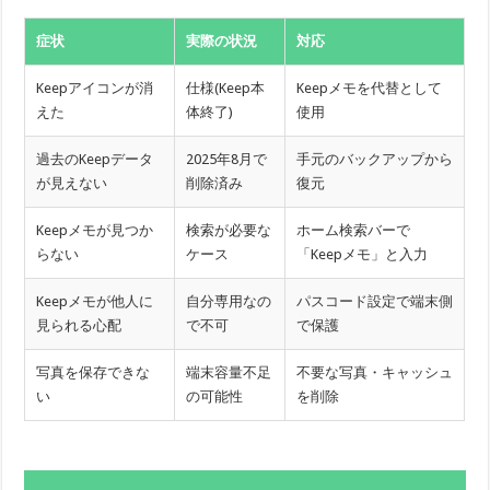
症状
実際の状況
対応
Keepアイコンが消
仕様(Keep本
Keepメモを代替として
えた
体終了)
使用
過去のKeepデータ
2025年8月で
手元のバックアップから
が見えない
削除済み
復元
Keepメモが見つか
検索が必要な
ホーム検索バーで
らない
ケース
「Keepメモ」と入力
Keepメモが他人に
自分専用なの
パスコード設定で端末側
見られる心配
で不可
で保護
写真を保存できな
端末容量不足
不要な写真・キャッシュ
い
の可能性
を削除