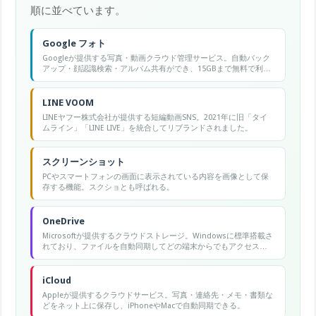
順に並べています。
Google フォト
Googleが提供する写真・動画クラウド管理サービス。自動バック
アップ・顔認識検索・アルバム共有ができ、15GBまで無料で利用
可能。
LINE VOOM
LINEヤフー株式会社が提供する短編動画SNS。2021年に旧「タイ
ムライン」「LINE LIVE」を統合してリブランドされました。
スクリーンショット
PCやスマートフォンの画面に表示されている内容を画像として保
存する機能。スクショとも呼ばれる。
OneDrive
Microsoftが提供するクラウドストレージ。Windowsに標準搭載さ
れており、ファイルを自動同期してどの端末からでもアクセスで
きる。
iCloud
Appleが提供するクラウドサービス。写真・連絡先・メモ・書類な
どをネット上に保存し、iPhoneやMacで自動同期できる。