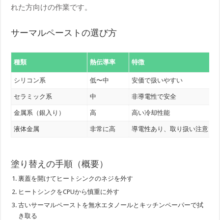
れた方向けの作業です。
サーマルペーストの選び方
種類
熱伝導率
特徴
シリコン系
低〜中
安価で扱いやすい
セラミック系
中
非導電性で安全
金属系（銀入り）
高
高い冷却性能
液体金属
非常に高
導電性あり、取り扱い注意
塗り替えの手順（概要）
裏蓋を開けてヒートシンクのネジを外す
ヒートシンクをCPUから慎重に外す
古いサーマルペーストを無水エタノールとキッチンペーパーで拭
き取る