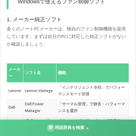
Windowsで使えるファン制御ソフト
1. メーカー純正ソフト
多くのノートPCメーカーは、独自のファン制御機能を提供
しています。まずは自分のPCに対応した純正ソフトがない
か確認しましょう。
メーカ
ソフト名
機能
ー
「インテリジェント冷却」でパフォー
Lenovo
Lenovo Vantage
マンスモード切替
Dell Power
「サーマル管理」で静音・パフォーマ
Dell
Manager
ンスを選択
HP Command
「サーマルプロファイル」で静音モー
HP
Center
ド選択
辞
用語辞典を検索
▲