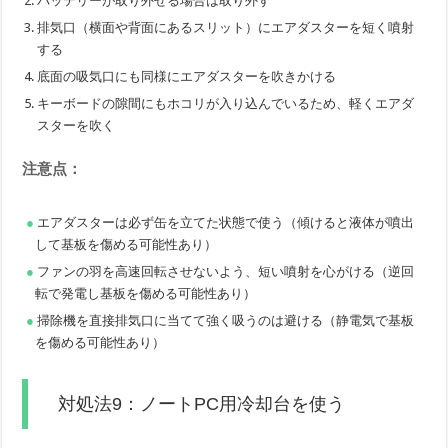
バッテリーが取り外せる場合は取り外す
排気口（横面や背面にあるスリット）にエアダスターを短く噴射
する
底面の吸気口にも同様にエアダスターを吹きかける
キーボードの隙間にもホコリが入り込んでいるため、軽くエアダ
スターを吹く
注意点：
エアダスターは必ず缶を立てた状態で使う（傾けると液体が噴出
して基板を傷める可能性あり）
ファンの羽を高速回転させないよう、短い噴射を心がける（逆回
転で発電し基板を傷める可能性あり）
掃除機を直接排気口に当てて強く吸うのは避ける（静電気で基板
を傷める可能性あり）
対処法9：ノートPC用冷却台を使う