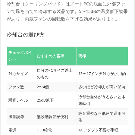
冷却台（クーリングパッド）はノートPCの底面に外部ファ
ンで風を当てて冷却する製品です。5〜15dBの温度低下効果
があり、内蔵ファンの回転数を下げる効果があります。
冷却台の選び方
チェックポイ
おすすめの基準
備考
ント
自分のPCサイズ以上
対応サイズ
13〜17インチ対応が汎用的
のもの
ファン数
2〜4個
多いほど冷却力が高い傾向
冷却台自体がうるさいと本
騒音レベル
25dB以下
末転倒
静音重視なら低速で運用可
風量調節
無段階調節が便利
能
電源
USB給電
ACアダプタ不要が手軽