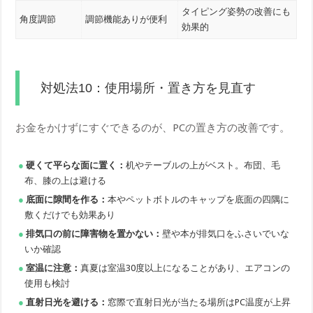
タイピング姿勢の改善にも
角度調節
調節機能ありが便利
効果的
対処法10：使用場所・置き方を見直す
お金をかけずにすぐできるのが、PCの置き方の改善です。
硬くて平らな面に置く：
机やテーブルの上がベスト。布団、毛
布、膝の上は避ける
底面に隙間を作る：
本やペットボトルのキャップを底面の四隅に
敷くだけでも効果あり
排気口の前に障害物を置かない：
壁や本が排気口をふさいでいな
いか確認
室温に注意：
真夏は室温30度以上になることがあり、エアコンの
使用も検討
直射日光を避ける：
窓際で直射日光が当たる場所はPC温度が上昇