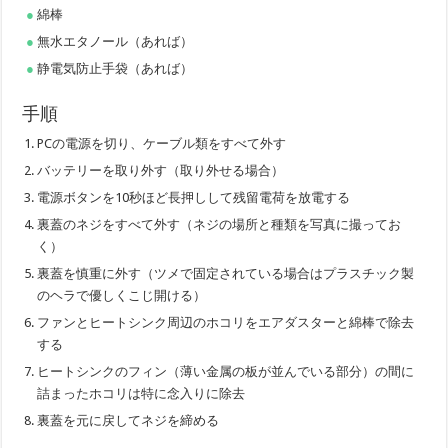
綿棒
無水エタノール（あれば）
静電気防止手袋（あれば）
手順
PCの電源を切り、ケーブル類をすべて外す
バッテリーを取り外す（取り外せる場合）
電源ボタンを10秒ほど長押しして残留電荷を放電する
裏蓋のネジをすべて外す（ネジの場所と種類を写真に撮ってお
く）
裏蓋を慎重に外す（ツメで固定されている場合はプラスチック製
のヘラで優しくこじ開ける）
ファンとヒートシンク周辺のホコリをエアダスターと綿棒で除去
する
ヒートシンクのフィン（薄い金属の板が並んでいる部分）の間に
詰まったホコリは特に念入りに除去
裏蓋を元に戻してネジを締める