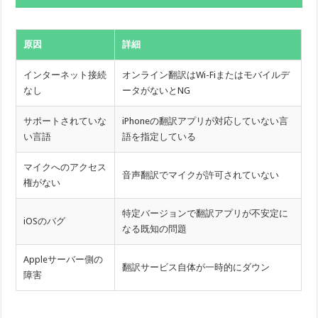
原因
詳細
インターネット接続
オンライン翻訳はWi-Fiまたはモバイルデ
なし
ータがないとNG
サポートされていな
iPhoneの翻訳アプリが対応していない言
い言語
語を指定している
マイクへのアクセス
音声翻訳でマイクが許可されていない
権がない
特定バージョンで翻訳アプリが不安定に
iOSのバグ
なる既知の問題
Appleサーバー側の
翻訳サービス自体が一時的にダウン
障害