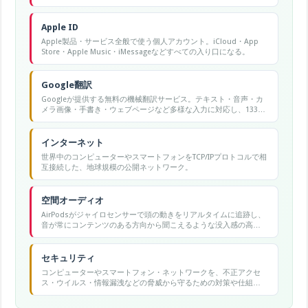
や配送状況などを常に確認できる。
Apple ID
Apple製品・サービス全般で使う個人アカウント。iCloud・App
Store・Apple Music・iMessageなどすべての入り口になる。
Google翻訳
Googleが提供する無料の機械翻訳サービス。テキスト・音声・カ
メラ画像・手書き・ウェブページなど多様な入力に対応し、133言
語以上の翻訳が可能です。
インターネット
世界中のコンピューターやスマートフォンをTCP/IPプロトコルで相
互接続した、地球規模の公開ネットワーク。
空間オーディオ
AirPodsがジャイロセンサーで頭の動きをリアルタイムに追跡し、
音が常にコンテンツのある方向から聞こえるような没入感の高い
3D音響体験を提供するAppleの機能。
セキュリティ
コンピューターやスマートフォン・ネットワークを、不正アクセ
ス・ウイルス・情報漏洩などの脅威から守るための対策や仕組み
の総称。