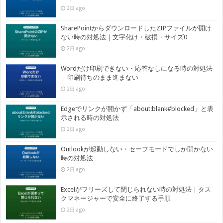
2日 ago
SharePointからダウンロードしたZIPファイルが開け
ない時の対処法｜文字化け・破損・サイズ0
2日 ago
Wordだけ印刷できない・応答なしになる時の対処法
｜印刷待ちのまま進まない
2日 ago
Edgeでリンクが開かず「about:blank#blocked」と表
示される時の対処法
2日 ago
Outlookが起動しない・セーフモードでしか開かない
時の対処法
2日 ago
Excelがフリーズして閉じられない時の対処法｜タス
クマネージャーで安全に終了する手順
2日 ago