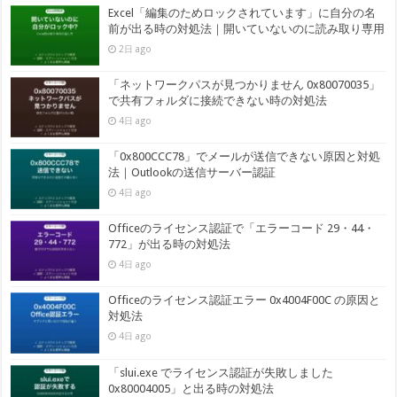
Excel「編集のためロックされています」に自分の名
前が出る時の対処法｜開いていないのに読み取り専用
2日 ago
「ネットワークパスが見つかりません 0x80070035」
で共有フォルダに接続できない時の対処法
4日 ago
「0x800CCC78」でメールが送信できない原因と対処
法｜Outlookの送信サーバー認証
4日 ago
Officeのライセンス認証で「エラーコード 29・44・
772」が出る時の対処法
4日 ago
Officeのライセンス認証エラー 0x4004F00C の原因と
対処法
4日 ago
「slui.exe でライセンス認証が失敗しました
0x80004005」と出る時の対処法