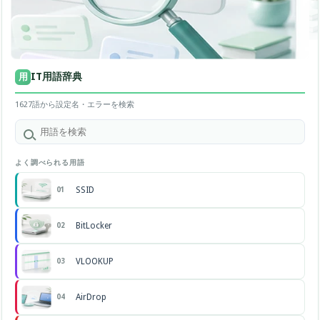
IT用語辞典
用
1627語から設定名・エラーを検索
よく調べられる用語
SSID
01
BitLocker
02
VLOOKUP
03
AirDrop
04