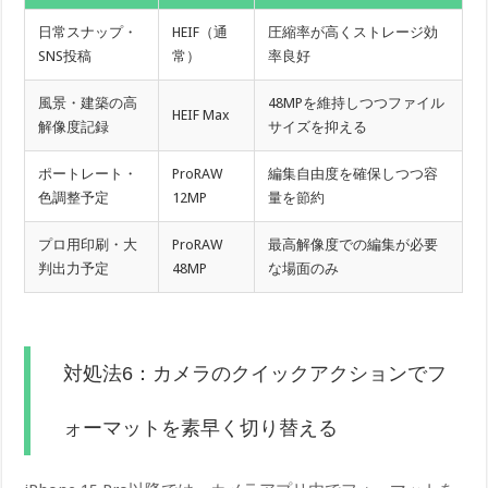
日常スナップ・
HEIF（通
圧縮率が高くストレージ効
SNS投稿
常）
率良好
風景・建築の高
48MPを維持しつつファイル
HEIF Max
解像度記録
サイズを抑える
ポートレート・
ProRAW
編集自由度を確保しつつ容
色調整予定
12MP
量を節約
プロ用印刷・大
ProRAW
最高解像度での編集が必要
判出力予定
48MP
な場面のみ
対処法6：カメラのクイックアクションでフ
ォーマットを素早く切り替える