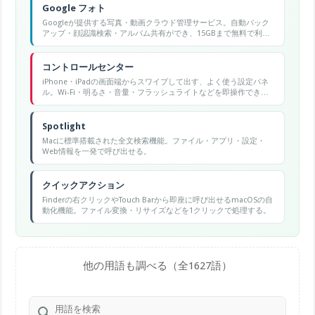
Google フォト
Googleが提供する写真・動画クラウド管理サービス。自動バック
アップ・顔認識検索・アルバム共有ができ、15GBまで無料で利用
可能。
コントロールセンター
iPhone・iPadの画面端からスワイプして出す、よく使う設定パネ
ル。Wi-Fi・明るさ・音量・フラッシュライトなどを即操作でき
る。
Spotlight
Macに標準搭載された全文検索機能。ファイル・アプリ・設定・
Web情報を一発で呼び出せる。
クイックアクション
Finderの右クリックやTouch Barから即座に呼び出せるmacOSの自
動化機能。ファイル変換・リサイズなどを1クリックで処理する。
他の用語も調べる（全1627語）