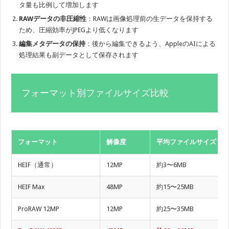
タ量も比例して増加します
RAWデータの非圧縮性
：RAWは画像処理前の生データを保持する
ため、圧縮効率がJPEGより低くなります
編集メタデータの保持
：後から編集できるよう、AppleのAIによる
処理結果も副データとして保存されます
フォーマット別ファイルサイズ比較
フォーマット
解像度
平均ファイルサイズ
HEIF（通常）
12MP
約3〜6MB
HEIF Max
48MP
約15〜25MB
ProRAW 12MP
12MP
約25〜35MB