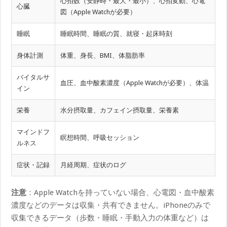
心拍数（安静時・最大・最小）、心拍変動、心電
心臓
図（Apple Watchが必要）
睡眠
睡眠時間、睡眠の質、就寝・起床時刻
身体計測
体重、身長、BMI、体脂肪率
バイタルサ
血圧、血中酸素濃度（Apple Watchが必要）、体温
イン
栄養
水分摂取量、カフェイン摂取量、栄養素
マインドフ
瞑想時間、呼吸セッション
ルネス
症状・記録
月経周期、症状のログ
注意
：Apple Watchを持っていない場合、心電図・血中酸素
濃度などのデータは収集・共有できません。iPhoneのみで
収集できるデータ（歩数・睡眠・手動入力の体重など）は