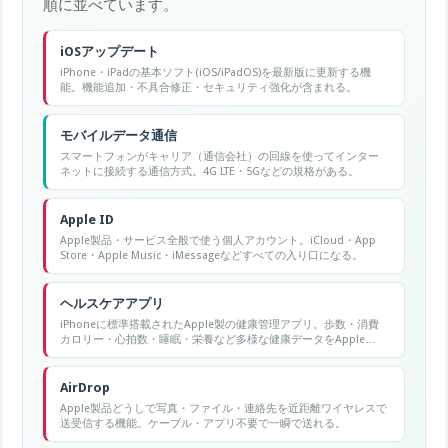
順に並べています。
iOSアップデート
iPhone・iPadの基本ソフト(iOS/iPadOS)を最新版に更新する機
能。機能追加・不具合修正・セキュリティ強化が含まれる。
モバイルデータ通信
スマートフォンがキャリア（通信会社）の回線を使ってインター
ネットに接続する通信方式。4G LTE・5Gなどの規格がある。
Apple ID
Apple製品・サービス全般で使う個人アカウント。iCloud・App
Store・Apple Music・iMessageなどすべての入り口になる。
ヘルスケアアプリ
iPhoneに標準搭載されたApple製の健康管理アプリ。歩数・消費
カロリー・心拍数・睡眠・栄養など多様な健康データをApple
WatchやサードパーティアプリからHealthKitを通じて一元管理す
る。
AirDrop
Apple製品どうしで写真・ファイル・連絡先を近距離ワイヤレスで
送受信する機能。ケーブル・アプリ不要で一瞬で送れる。