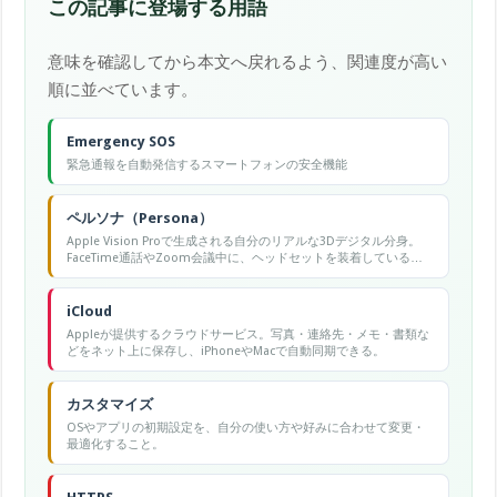
この記事に登場する用語
意味を確認してから本文へ戻れるよう、関連度が高い
順に並べています。
Emergency SOS
緊急通報を自動発信するスマートフォンの安全機能
ペルソナ（Persona）
Apple Vision Proで生成される自分のリアルな3Dデジタル分身。
FaceTime通話やZoom会議中に、ヘッドセットを装着している自
分の顔・表情・口の動きを相手側にリアルタイムで再現する機
能。visionOS 2.0以降で「Persona 2.0」へと進化し、肌の質感・
髪・歯までより自然に表現できる。
iCloud
Appleが提供するクラウドサービス。写真・連絡先・メモ・書類な
どをネット上に保存し、iPhoneやMacで自動同期できる。
カスタマイズ
OSやアプリの初期設定を、自分の使い方や好みに合わせて変更・
最適化すること。