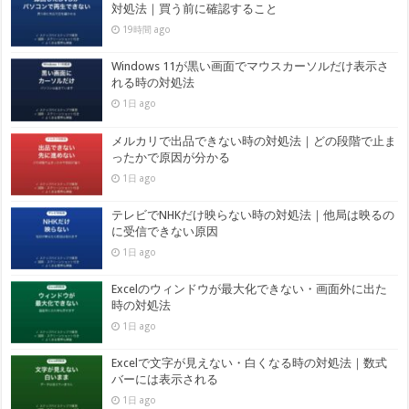
対処法｜買う前に確認すること
19時間 ago
Windows 11が黒い画面でマウスカーソルだけ表示さ
れる時の対処法
1日 ago
メルカリで出品できない時の対処法｜どの段階で止ま
ったかで原因が分かる
1日 ago
テレビでNHKだけ映らない時の対処法｜他局は映るの
に受信できない原因
1日 ago
Excelのウィンドウが最大化できない・画面外に出た
時の対処法
1日 ago
Excelで文字が見えない・白くなる時の対処法｜数式
バーには表示される
1日 ago