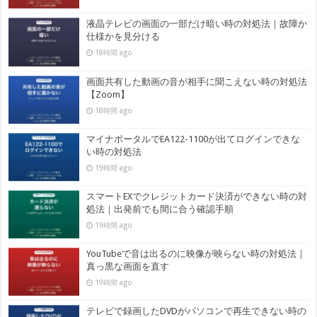
液晶テレビの画面の一部だけ暗い時の対処法｜故障か
仕様かを見分ける
18時間 ago
画面共有した動画の音が相手に聞こえない時の対処法
【Zoom】
18時間 ago
マイナポータルでEA122-1100が出てログインできな
い時の対処法
19時間 ago
スマートEXでクレジットカード決済ができない時の対
処法｜出発前でも間に合う確認手順
19時間 ago
YouTubeで音は出るのに映像が映らない時の対処法｜
真っ黒な画面を直す
19時間 ago
テレビで録画したDVDがパソコンで再生できない時の