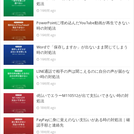
処法
16時間 ago
PowerPointに埋め込んだYouTube動画が再生できない
時の対処法
16時間 ago
Wordで「保存しますか」が出ないまま閉じてしまう
時の対処法
16時間 ago
LINE通話で相手の声は聞こえるのに自分の声が届かな
い時の対処法
16時間 ago
d払いでエラーM110512が出て支払いできない時の対
処法
18時間 ago
PayPayに身に覚えのない支払いがある時の対処法｜確
認手順と連絡先
18時間 ago