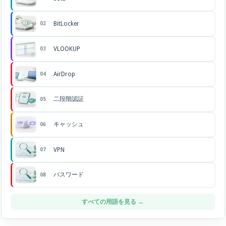
BitLocker
02
VLOOKUP
03
AirDrop
04
二段階認証
05
キャッシュ
06
VPN
07
パスワード
08
すべての用語を見る →