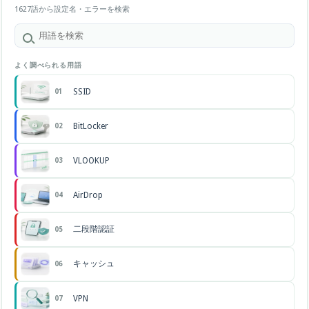
1627語から設定名・エラーを検索
よく調べられる用語
SSID
01
BitLocker
02
VLOOKUP
03
AirDrop
04
二段階認証
05
キャッシュ
06
VPN
07