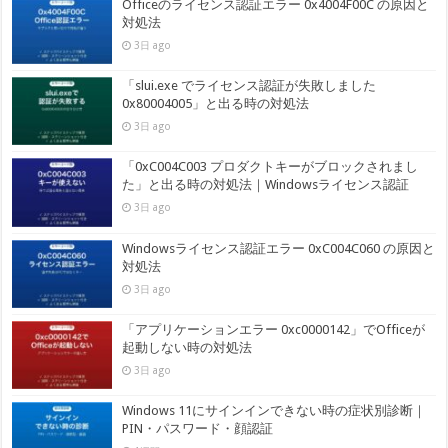
Officeのライセンス認証エラー 0x4004F00C の原因と
対処法
3日 ago
「slui.exe でライセンス認証が失敗しました
0x80004005」と出る時の対処法
3日 ago
「0xC004C003 プロダクトキーがブロックされまし
た」と出る時の対処法｜Windowsライセンス認証
3日 ago
Windowsライセンス認証エラー 0xC004C060 の原因と
対処法
3日 ago
「アプリケーションエラー 0xc0000142」でOfficeが
起動しない時の対処法
3日 ago
Windows 11にサインインできない時の症状別診断｜
PIN・パスワード・顔認証