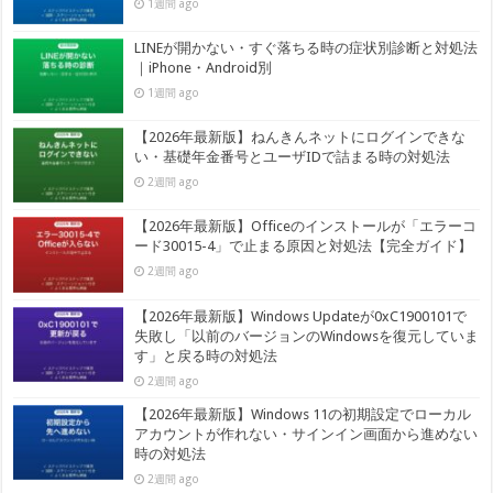
1週間 ago
LINEが開かない・すぐ落ちる時の症状別診断と対処法
｜iPhone・Android別
1週間 ago
【2026年最新版】ねんきんネットにログインできな
い・基礎年金番号とユーザIDで詰まる時の対処法
2週間 ago
【2026年最新版】Officeのインストールが「エラーコ
ード30015-4」で止まる原因と対処法【完全ガイド】
2週間 ago
【2026年最新版】Windows Updateが0xC1900101で
失敗し「以前のバージョンのWindowsを復元していま
す」と戻る時の対処法
2週間 ago
【2026年最新版】Windows 11の初期設定でローカル
アカウントが作れない・サインイン画面から進めない
時の対処法
2週間 ago