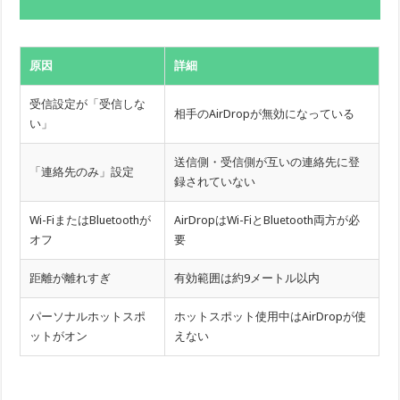
原因
詳細
受信設定が「受信しな
相手のAirDropが無効になっている
い」
送信側・受信側が互いの連絡先に登
「連絡先のみ」設定
録されていない
Wi-FiまたはBluetoothが
AirDropはWi-FiとBluetooth両方が必
オフ
要
距離が離れすぎ
有効範囲は約9メートル以内
パーソナルホットスポ
ホットスポット使用中はAirDropが使
ットがオン
えない