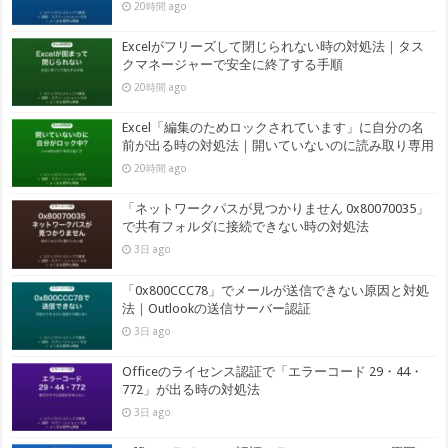
20時間 ago
Excelがフリーズして閉じられない時の対処法｜タス
クマネージャーで安全に終了する手順
20時間 ago
Excel「編集のためロックされています」に自分の名
前が出る時の対処法｜開いていないのに読み取り専用
20時間 ago
「ネットワークパスが見つかりません 0x80070035」
で共有フォルダに接続できない時の対処法
3日 ago
「0x800CCC78」でメールが送信できない原因と対処
法｜Outlookの送信サーバー認証
3日 ago
Officeのライセンス認証で「エラーコード 29・44・
772」が出る時の対処法
3日 ago