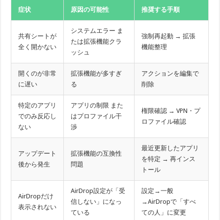
症状
原因の可能性
推奨する手順
システムエラー ま
共有シートが
強制再起動 → 拡張
たは拡張機能クラ
全く開かない
機能整理
ッシュ
開くのが非常
拡張機能が多すぎ
アクションを編集で
に遅い
る
削除
特定のアプリ
アプリの制限 また
権限確認 → VPN・プ
でのみ反応し
はプロファイル干
ロファイル確認
ない
渉
最近更新したアプリ
アップデート
拡張機能の互換性
を特定 → 再インス
後から発生
問題
トール
AirDrop設定が「受
設定→一般
AirDropだけ
信しない」になっ
→AirDropで「すべ
表示されない
ている
ての人」に変更