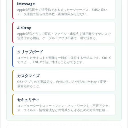
iMessage
Apple製品同士で送受信できるメッセージサービス。SMSと違い、
データ通信で送られ文字数・画像制限がほぼない。
AirDrop
Apple製品どうしで写真・ファイル・連絡先を近距離ワイヤレスで
送受信する機能。ケーブル・アプリ不要で一瞬で送れる。
クリップボード
コピーしたテキストや画像を一時的に保存する仕組みです。Ctrl+C
でコピー、Ctrl+Vで貼り付けることができます。
カスタマイズ
OSやアプリの初期設定を、自分の使い方や好みに合わせて変更・
最適化すること。
セキュリティ
コンピューターやスマートフォン・ネットワークを、不正アクセ
ス・ウイルス・情報漏洩などの脅威から守るための対策や仕組み
の総称。