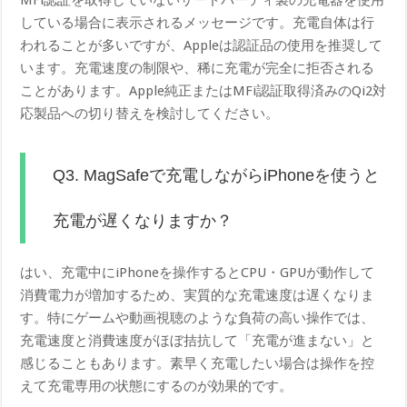
MFi認証を取得していないサードパーティ製の充電器を使用
している場合に表示されるメッセージです。充電自体は行
われることが多いですが、Appleは認証品の使用を推奨して
います。充電速度の制限や、稀に充電が完全に拒否される
ことがあります。Apple純正またはMFi認証取得済みのQi2対
応製品への切り替えを検討してください。
Q3. MagSafeで充電しながらiPhoneを使うと
充電が遅くなりますか？
はい、充電中にiPhoneを操作するとCPU・GPUが動作して
消費電力が増加するため、実質的な充電速度は遅くなりま
す。特にゲームや動画視聴のような負荷の高い操作では、
充電速度と消費速度がほぼ拮抗して「充電が進まない」と
感じることもあります。素早く充電したい場合は操作を控
えて充電専用の状態にするのが効果的です。