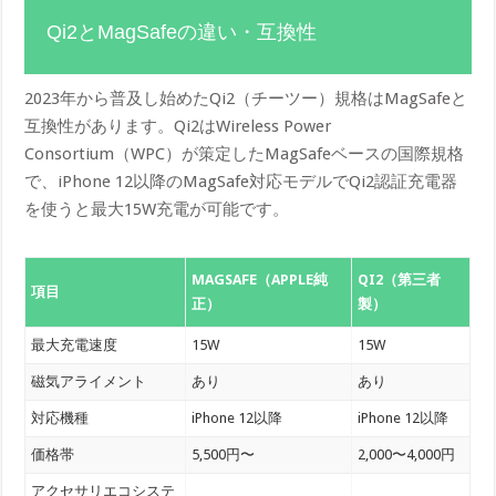
Qi2とMagSafeの違い・互換性
2023年から普及し始めたQi2（チーツー）規格はMagSafeと
互換性があります。Qi2はWireless Power
Consortium（WPC）が策定したMagSafeベースの国際規格
で、iPhone 12以降のMagSafe対応モデルでQi2認証充電器
を使うと最大15W充電が可能です。
MAGSAFE（APPLE純
QI2（第三者
項目
正）
製）
最大充電速度
15W
15W
磁気アライメント
あり
あり
対応機種
iPhone 12以降
iPhone 12以降
価格帯
5,500円〜
2,000〜4,000円
アクセサリエコシステ