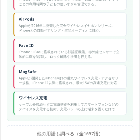
ごとの利用時間や子どもの使いすぎを管理できる。
AirPods
Appleが2016年に発売した完全ワイヤレスイヤホンシリーズ。
iPhoneとの自動ペアリング・空間オーディオに対応。
Face ID
iPhone・iPadに搭載されている顔認証機能。赤外線センサーで立
体的に顔を認識し、ロック解除や決済を行える。
MagSafe
Appleが開発したiPhone向けの磁気ワイヤレス充電・アクセサリ
ー規格。iPhone 12以降に搭載され、最大15Wの高速充電に対応す
る。
ワイヤレス充電
ケーブルを接続せずに電磁誘導を利用してスマートフォンなどの
デバイスを充電する技術。充電パッドの上に端末を置くだけで充
電が始まる。
他の用語も調べる（全1657語）