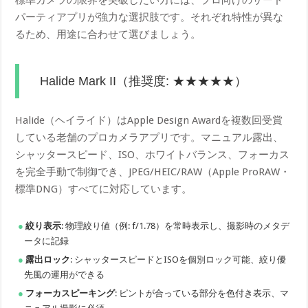
パーティアプリが強力な選択肢です。それぞれ特性が異な
るため、用途に合わせて選びましょう。
Halide Mark II（推奨度: ★★★★★）
Halide（ヘイライド）はApple Design Awardを複数回受賞
している老舗のプロカメラアプリです。マニュアル露出、
シャッタースピード、ISO、ホワイトバランス、フォーカス
を完全手動で制御でき、JPEG/HEIC/RAW（Apple ProRAW・
標準DNG）すべてに対応しています。
絞り表示
: 物理絞り値（例: f/1.78）を常時表示し、撮影時のメタデ
ータに記録
露出ロック
: シャッタースピードとISOを個別ロック可能、絞り優
先風の運用ができる
フォーカスピーキング
: ピントが合っている部分を色付き表示、マ