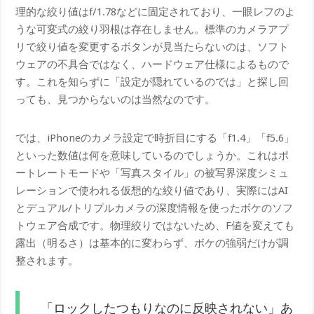
理的な絞り値はf/1.78などに固定されており、一眼レフのよ
うな可変式の絞り羽根は存在しません。標準のカメラアプ
リで絞り値を変更するボタンが見当たらないのは、ソフト
ウェアの不具合ではなく、ハードウェア仕様によるもので
す。これを知らずに「設定が隠れているのでは」と探し回
っても、見つからないのは当然なのです。
では、iPhoneのカメラ設定で時折目にする「f1.4」「f5.6」
といった数値は何を意味しているのでしょうか。これはポ
ートレートモードや「写真スタイル」の被写界深度シミュ
レーションで使われる仮想的な絞り値であり、実際にはAI
とデュアル/トリプルカメラの深度情報を使ったボケのソフ
トウェア合成です。物理絞りではないため、F値を変えても
露出（明るさ）は基本的に変わらず、ボケの強弱だけが調
整されます。
「ロックしたつもりなのに反映されない」あ