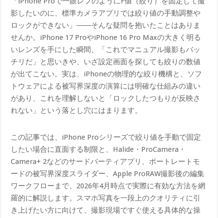
「iPhone Proで一眼レフのようにF値（絞り）を固定して撮
影したいのに、標準カメラアプリでは絞り値の手動調整や
ロックができない」――そんな疑問を抱いたことはありま
せんか。iPhone 17 ProやiPhone 16 Pro Maxの大きく明る
いレンズを手にした瞬間、「これでマニュアル撮影もバッ
チリだ」と思いきや、いざ設定画面を探しても絞りの数値
が出てこない。実は、iPhoneの物理的な絞り機構と、ソフ
トウェアによる被写界深度の演算には明確な仕組みの違い
があり、これを理解しないと「ロックしたつもりが反映さ
れない」という落とし穴にはまります。
この記事では、iPhone Proシリーズで絞り値を手動で固定
したい場合に直面する制限と、Halide・ProCamera・
Camera+ 2などのサードパーティアプリ、ポートレートモ
ードの被写界深度スライダー、Apple ProRAW撮影後の編集
ワークフローまで、2026年4月時点で実際に有効な方法を網
羅的に解説します。スマホ写真を一段上のクオリティに引
き上げたい方に向けて、撮影現場ですぐ使える具体的な操