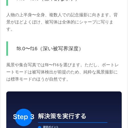
人物の上半身〜全身、複数人での記念撮影に向きます。背
景がほどよくぼけ、被写体は全体的にシャープに写りま
す。
f8.0〜f16（深い被写界深度）
風景や集合写真ではf8〜f16を選びます。ただし、ポートレ
ートモードは被写体検出が前提のため、純粋な風景撮影に
は標準モードのほうが自然です。