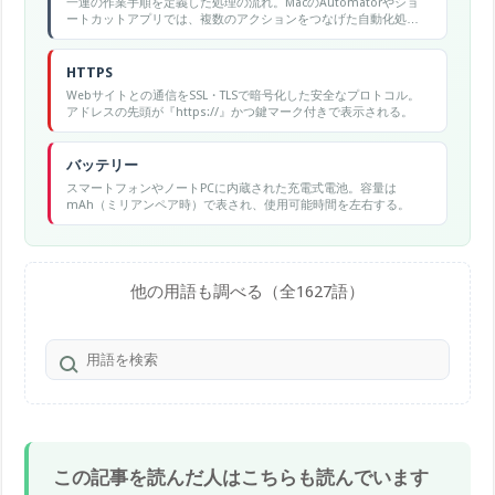
一連の作業手順を定義した処理の流れ。MacのAutomatorやショ
ートカットアプリでは、複数のアクションをつなげた自動化処理
のことを指す。
HTTPS
Webサイトとの通信をSSL・TLSで暗号化した安全なプロトコル。
アドレスの先頭が『https://』かつ鍵マーク付きで表示される。
バッテリー
スマートフォンやノートPCに内蔵された充電式電池。容量は
mAh（ミリアンペア時）で表され、使用可能時間を左右する。
他の用語も調べる（全1627語）
この記事を読んだ人はこちらも読んでいます