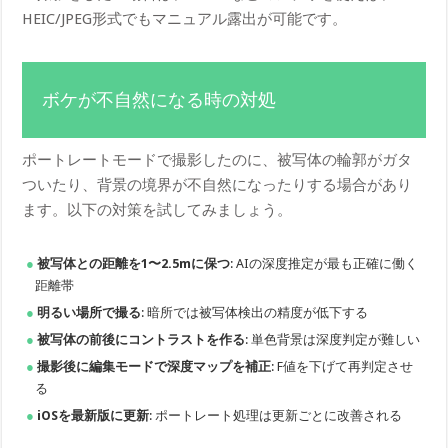
HEIC/JPEG形式でもマニュアル露出が可能です。
ボケが不自然になる時の対処
ポートレートモードで撮影したのに、被写体の輪郭がガタ
ついたり、背景の境界が不自然になったりする場合があり
ます。以下の対策を試してみましょう。
被写体との距離を1〜2.5mに保つ
: AIの深度推定が最も正確に働く
距離帯
明るい場所で撮る
: 暗所では被写体検出の精度が低下する
被写体の前後にコントラストを作る
: 単色背景は深度判定が難しい
撮影後に編集モードで深度マップを補正
: F値を下げて再判定させ
る
iOSを最新版に更新
: ポートレート処理は更新ごとに改善される