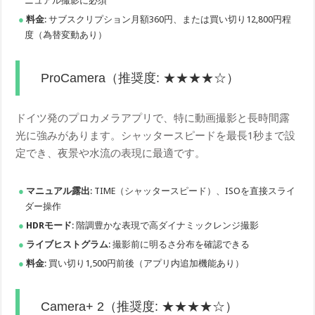
ニュアル撮影に必須
料金
: サブスクリプション月額360円、または買い切り12,800円程
度（為替変動あり）
ProCamera（推奨度: ★★★★☆）
ドイツ発のプロカメラアプリで、特に動画撮影と長時間露
光に強みがあります。シャッタースピードを最長1秒まで設
定でき、夜景や水流の表現に最適です。
マニュアル露出
: TIME（シャッタースピード）、ISOを直接スライ
ダー操作
HDRモード
: 階調豊かな表現で高ダイナミックレンジ撮影
ライブヒストグラム
: 撮影前に明るさ分布を確認できる
料金
: 買い切り1,500円前後（アプリ内追加機能あり）
Camera+ 2（推奨度: ★★★★☆）