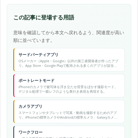
この記事に登場する用語
意味を確認してから本文へ戻れるよう、関連度が高い
順に並べています。
サードパーティアプリ
OSメーカー（Apple・Google）以外の第三者開発者が作ったアプ
リ。App Store・Google Playで配布される多くのアプリが該当す
る。
ポートレートモード
iPhoneのカメラで被写体を浮き立たせ背景をぼかす撮影モード。
デジタル処理で一眼レフのような奥行き表現を再現する。
カメラアプリ
スマートフォンやタブレットで写真・動画を撮影するためのアプ
リ。iPhoneの標準カメラやAndroidの標準カメラ、Galaxyカメラ
などが代表的。
ワークフロー