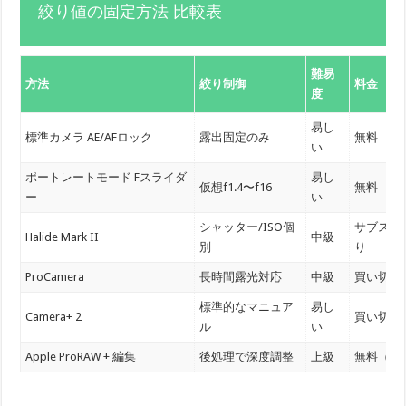
絞り値の固定方法 比較表
難易
方法
絞り制御
料金
度
易し
標準カメラ AE/AFロック
露出固定のみ
無料
い
ポートレートモード Fスライダ
易し
仮想f1.4〜f16
無料
ー
い
シャッター/ISO個
サブスク
Halide Mark II
中級
別
り
ProCamera
長時間露光対応
中級
買い切り1
標準的なマニュア
易し
Camera+ 2
買い切り4
ル
い
Apple ProRAW + 編集
後処理で深度調整
上級
無料（編