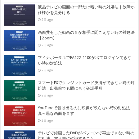
液晶テレビの画面の一部だけ暗い時の対処法｜故障か
仕様かを見分ける
2日 ago
画面共有した動画の音が相手に聞こえない時の対処法
【Zoom】
2日 ago
マイナポータルでEA122-1100が出てログインできな
い時の対処法
2日 ago
スマートEXでクレジットカード決済ができない時の対
処法｜出発前でも間に合う確認手順
2日 ago
YouTubeで音は出るのに映像が映らない時の対処法｜
真っ黒な画面を直す
2日 ago
テレビで録画したDVDがパソコンで再生できない時の
対処法｜買う前に確認すること