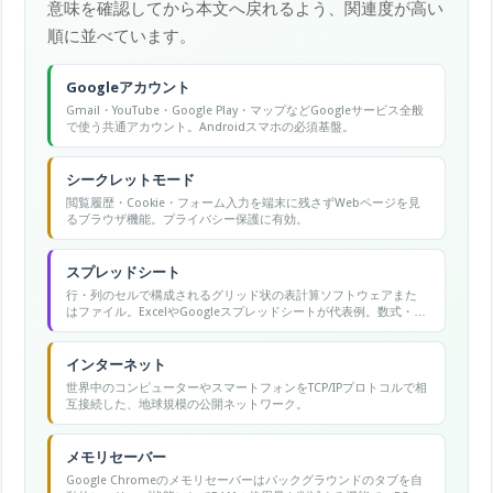
意味を確認してから本文へ戻れるよう、関連度が高い
順に並べています。
Googleアカウント
Gmail・YouTube・Google Play・マップなどGoogleサービス全般
で使う共通アカウント。Androidスマホの必須基盤。
シークレットモード
閲覧履歴・Cookie・フォーム入力を端末に残さずWebページを見
るブラウザ機能。プライバシー保護に有効。
スプレッドシート
行・列のセルで構成されるグリッド状の表計算ソフトウェアまた
はファイル。ExcelやGoogleスプレッドシートが代表例。数式・グ
ラフ・データ分析機能を持ち、業務のデータ管理に広く使われ
る。
インターネット
世界中のコンピューターやスマートフォンをTCP/IPプロトコルで相
互接続した、地球規模の公開ネットワーク。
メモリセーバー
Google Chromeのメモリセーバーはバックグラウンドのタブを自