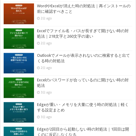
WordやExcelが消えた時の対処法｜再インストールの
前に確認すべきこと
2日 ago
Excelでファイル名・パスが長すぎて開けない時の対
処法｜218文字と260文字の違い
2日 ago
Outlookでメールが表示されないのに検索すると出て
くる時の対処法
2日 ago
Excelのパスワードが合っているのに開けない時の対
処法
3日 ago
Edgeが重い・メモリを大量に使う時の対処法｜軽く
する設定まとめ
3日 ago
Edgeが2回目から起動しない時の対処法｜1回目は開
くのに反応しなくなる