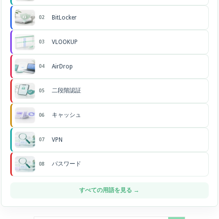
BitLocker
02
VLOOKUP
03
AirDrop
04
二段階認証
05
キャッシュ
06
VPN
07
パスワード
08
すべての用語を見る →