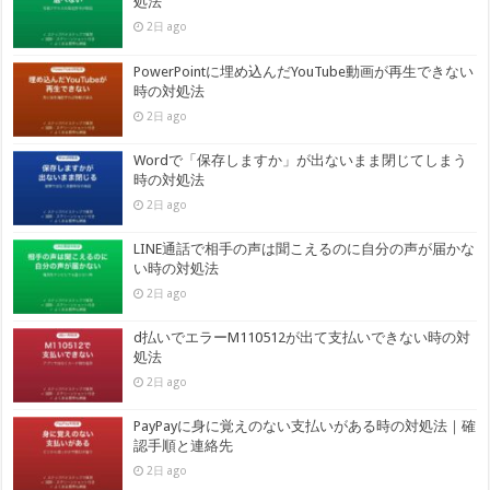
処法
2日 ago
PowerPointに埋め込んだYouTube動画が再生できない
時の対処法
2日 ago
Wordで「保存しますか」が出ないまま閉じてしまう
時の対処法
2日 ago
LINE通話で相手の声は聞こえるのに自分の声が届かな
い時の対処法
2日 ago
d払いでエラーM110512が出て支払いできない時の対
処法
2日 ago
PayPayに身に覚えのない支払いがある時の対処法｜確
認手順と連絡先
2日 ago