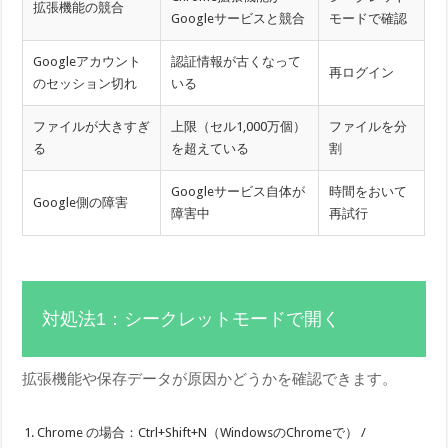
拡張機能の競合
Googleサービスと競合
モードで確認
Googleアカウント
認証情報が古くなって
再ログイン
のセッション切れ
いる
ファイルが大きすぎ
上限（セル1,000万個）
ファイルを分
る
を超えている
割
Googleサービス自体が
時間をおいて
Google側の障害
障害中
再試行
対処法1：シークレットモードで開く
拡張機能や保存データが原因かどうかを確認できます。
Chrome の場合：Ctrl+Shift+N（WindowsのChromeで） /