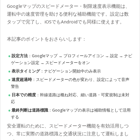
Googleマップのスピードメーター・制限速度表示機能は、
運転中の速度管理を助ける便利な補助機能です。設定は数
タップで完了し、iOSでもAndroidでも同様に使えます。
本記事のポイントをおさらいします：
設定方法
：Googleマップ → プロフィールアイコン → 設定 → ナビ
ゲーション設定 → スピードメーターをオン
表示タイミング
：ナビゲーション開始中のみ表示
速度超過時
：スピードメーターの色が変わり、設定によって音声
警告
日本での精度
：幹線道路は概ね対応、細い道路・可変規制は未対
応
最終判断は道路標識
：Googleマップの表示は補助情報として活用
する
安全運転のために、スピードメーター機能を有効活用しつ
つ、常に実際の道路標識と交通状況に注意して運転しまし