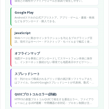
環境との相性やファイアウォールが原因で発生しやすい。
Google Play
Androidスマホの公式アプリストア。アプリ・ゲーム・書籍・映画
などをダウンロード・購入できる。
JavaScript
Webページに動きやインタラクションを与えるプログラミング言
語。現代ではサーバー・デスクトップ・モバイルまで幅広く使わ
れる万能言語。
オフラインマップ
地図データを事前にダウンロードしてスマートフォン本体に保存
し、インターネット接続がない環境でも地図表示やナビゲーショ
ンが使用できる機能。
スプレッドシート
行・列のセルで構成されるグリッド状の表計算ソフトウェアまた
はファイル。ExcelやGoogleスプレッドシートが代表例。数式・グ
ラフ・データ分析機能を持ち、業務のデータ管理に広く使われ
る。
QUICプロトコルエラー(詳細)
HTTP/3の基盤プロトコルQUICで発生する通信エラー。ファイアウ
ォールによるUDP遮断・中間機器の非対応・プロキシ制限が主な
原因で発生する。