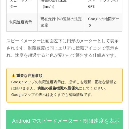
スピードメー
現在の走行速度
スマートフォンの
ター
（km/h）
GPS
現在走行中の道路の法定
Googleの地図デー
制限速度表示
速度
タ
スピードメーターは画面左下に円形のメーターとして表示
されます。制限速度は同じエリアに標識アイコンで表示さ
れ、速度を超過すると色が変わって警告する仕組みです。
重要な注意事項
Googleマップの制限速度表示は、必ずしも最新・正確な情報と
は限りません。
実際の道路標識を最優先
にしてください。
Googleマップの表示はあくまでも補助情報です。
Android でスピードメーター・制限速度を表示