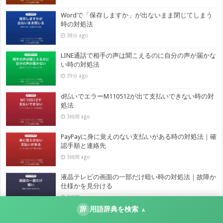
Wordで「保存しますか」が出ないまま閉じてしまう
時の対処法
38分 ago
LINE通話で相手の声は聞こえるのに自分の声が届かな
い時の対処法
39分 ago
d払いでエラーM110512が出て支払いできない時の対
処法
3時間 ago
PayPayに身に覚えのない支払いがある時の対処法｜確
認手順と連絡先
3時間 ago
液晶テレビの画面の一部だけ暗い時の対処法｜故障か
仕様かを見分ける
3時間 ago
辞
用語辞典を検索
▲
画面共有した動画の音が相手に聞こえない時の対処法