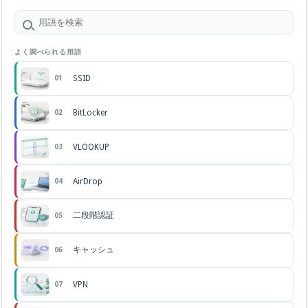
よく調べられる用語
SSID
01
BitLocker
02
VLOOKUP
03
AirDrop
04
二段階認証
05
キャッシュ
06
VPN
07