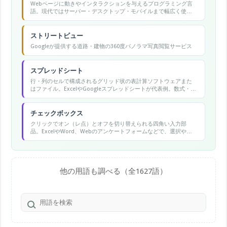
Webページに動きやインタラクションを与えるプログラミング言
語。現代ではサーバー・デスクトップ・モバイルまで幅広く使わ
れる万能言語。
ストリートビュー
Googleが提供する道路・建物の360度パノラマ写真閲覧サービス
スプレッドシート
行・列のセルで構成されるグリッド状の表計算ソフトウェアまた
はファイル。ExcelやGoogleスプレッドシートが代表例。数式・グ
ラフ・データ分析機能を持ち、業務のデータ管理に広く使われ
る。
チェックボックス
クリックでオン（レ点）とオフを切り替えられる四角い入力部
品。ExcelやWord、Webのアンケートフォームなどで、選択や完
了の管理に使う。
他の用語も調べる（全1627語）