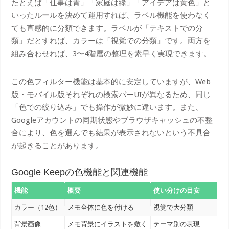
たとえば「仕事は青」「家庭は緑」「アイデアは黄色」と
いったルールを決めて運用すれば、ラベル機能を使わなく
ても直感的に分類できます。ラベルが「テキストでの分
類」だとすれば、カラーは「視覚での分類」です。両方を
組み合わせれば、3〜4階層の整理を素早く実現できます。
この色フィルター機能は基本的に安定していますが、Web
版・モバイル版それぞれの検索バーUIが異なるため、同じ
「色での絞り込み」でも操作が微妙に違います。また、
Googleアカウントの同期状態やブラウザキャッシュの不整
合により、色を選んでも結果が表示されないという不具合
が起きることがあります。
Google Keepの色機能と関連機能
機能
概要
使い分けの目安
カラー（12色）
メモ全体に色を付ける
視覚で大分類
背景画像
メモ背景にイラストを敷く
テーマ別の表現