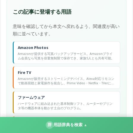
この記事に登場する用語
意味を確認してから本文へ戻れるよう、関連度が高い
順に並べています。
Amazon Photos
Amazonが提供する写真バックアップサービス。Amazonプライ
ム会員なら写真を容量無制限で保存でき、家族5人とも共有可能。
Fire TV
Amazonが販売するストリーミングデバイス。Alexa対応リモコン
で動画視聴と家電操作を統合し、Prime Video・Netflix・TVerに対
応する。
ファームウェア
ハードウェアに組み込まれた基本制御ソフト。ルーターやプリン
タ等の機器本体を動かす土台のプログラム。
アップロード
辞
用語辞典を検索
▲
端末のデータをクラウドやサーバーに送信すること