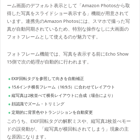
ーム画面のデフォルト表示として「Amazon Photosから取
得した写真をスライドショー表示する」機能が用意されて
います。連携先のAmazon Photosには、スマホで撮った写
真が自動同期されているため、特別な操作なしに大画面の
フォトフレームとして使えるのが魅力です。
フォトフレーム機能では、写真を表示する前にEcho Show
15側で次の処理が自動的に行われます。
EXIF回転タグを参照して向きを自動補正
15.6インチ横長フレーム（16:9.5）に合わせてレイアウト
縦写真は2枚並べて横長レイアウトに合成（場合により）
顔認識でズーム・トリミング
定期的に背景色やトランジションを自動変更
このうち、EXIF回転タグの解釈ミスや、縦写真2枚並べモー
ドの誤発動が、「縦写真が横回転されてしまう」現象の主
な原因になります。