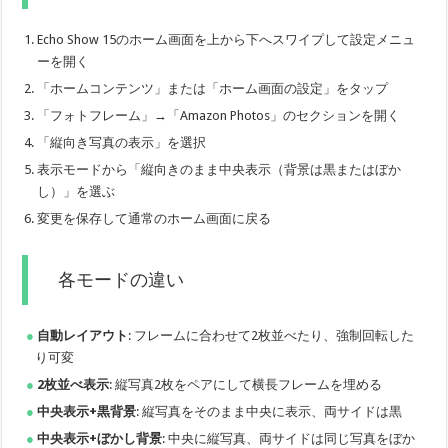
Echo Show 15のホーム画面を上から下へスワイプして設定メニュ
ーを開く
「ホームコンテンツ」または「ホーム画面の設定」をタップ
「フォトフレーム」→「Amazon Photos」のセクションを開く
「縦向き写真の表示」を選択
表示モードから「縦向きのまま中央表示（背景は黒またはぼか
し）」を選ぶ
変更を保存して通常のホーム画面に戻る
各モードの違い
自動レイアウト
: フレームに合わせて2枚並べたり、強制回転した
り可変
2枚並べ表示
: 縦写真2枚をペアにして横長フレームを埋める
中央表示+黒背景
: 縦写真をそのまま中央に表示、両サイドは黒
中央表示+ぼかし背景
: 中央に縦写真、両サイドは同じ写真をぼか