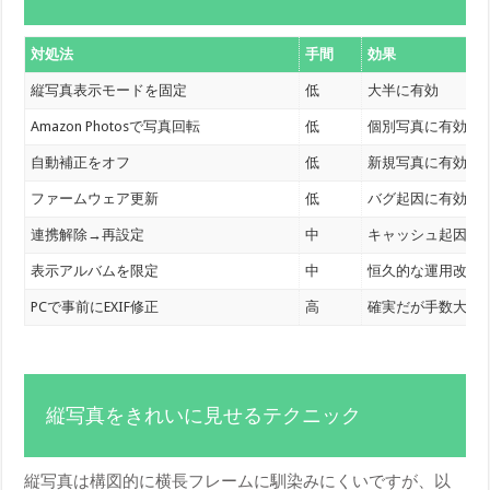
対処法
手間
効果
縦写真表示モードを固定
低
大半に有効
Amazon Photosで写真回転
低
個別写真に有効
自動補正をオフ
低
新規写真に有効
ファームウェア更新
低
バグ起因に有効
連携解除→再設定
中
キャッシュ起因に
表示アルバムを限定
中
恒久的な運用改善
PCで事前にEXIF修正
高
確実だが手数大
縦写真をきれいに見せるテクニック
縦写真は構図的に横長フレームに馴染みにくいですが、以